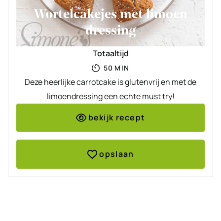
Wortelcakejes met limoen
dressing
Totaaltijd
MINUTEN
50
MIN
Deze heerlijke carrotcake is glutenvrij en met de
limoendressing een echte must try!
bekijk recept
opslaan