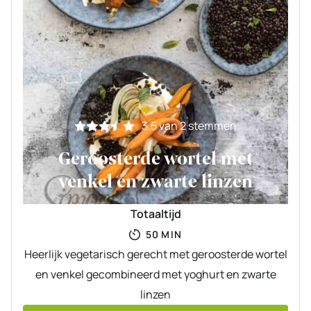
3.5
van
2
stemmen
Geroosterde wortel met
venkel en zwarte linzen
Totaaltijd
MINUTEN
50
MIN
Heerlijk vegetarisch gerecht met geroosterde wortel
en venkel gecombineerd met yoghurt en zwarte
linzen