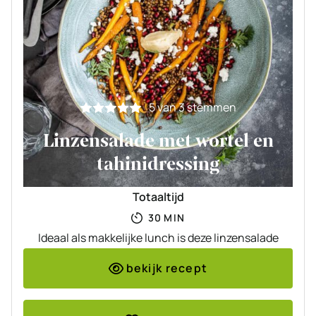
5
van
3
stemmen
Linzensalade met wortel en
tahinidressing
Totaaltijd
MINUTEN
30
MIN
Ideaal als makkelijke lunch is deze linzensalade
bekijk recept