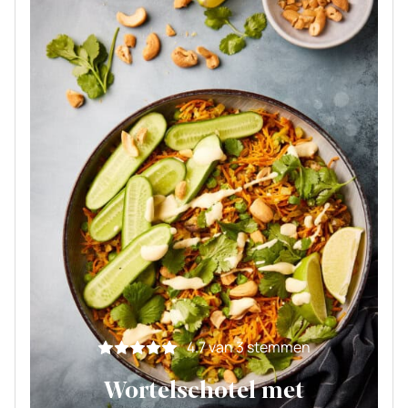
4.7
van
3
stemmen
Wortelschotel met