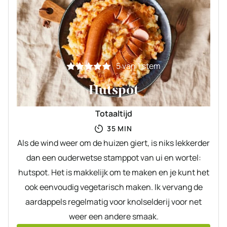
5
van 1 stem
Hutspot
Totaaltijd
MINUTEN
35
MIN
Als de wind weer om de huizen giert, is niks lekkerder
dan een ouderwetse stamppot van ui en wortel:
hutspot. Het is makkelijk om te maken en je kunt het
ook eenvoudig vegetarisch maken. Ik vervang de
aardappels regelmatig voor knolselderij voor net
weer een andere smaak.