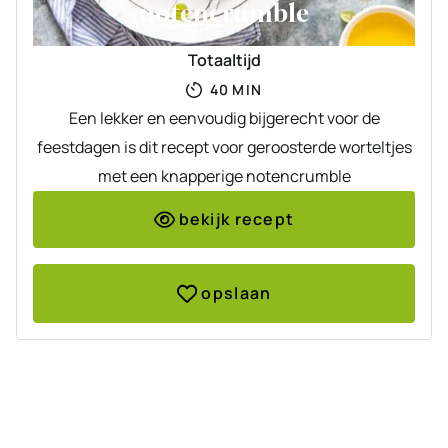
notencrumble
Totaaltijd
MINUTEN
40
MIN
Een lekker en eenvoudig bijgerecht voor de
feestdagen is dit recept voor geroosterde worteltjes
met een knapperige notencrumble
bekijk recept
opslaan