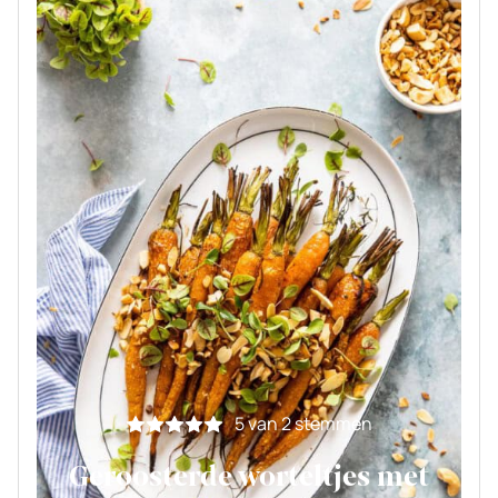
5
van
2
stemmen
Geroosterde worteltjes met