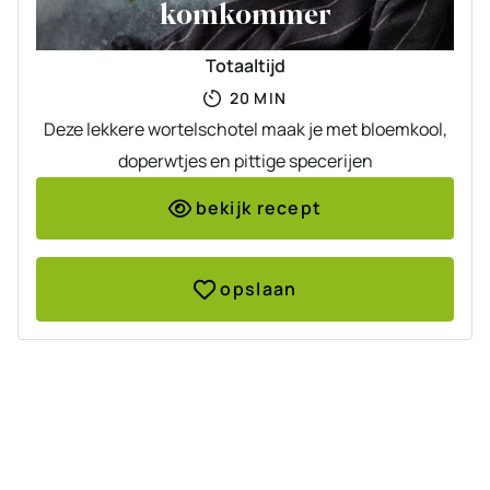
komkommer
Totaaltijd
MINUTEN
20
MIN
Deze lekkere wortelschotel maak je met bloemkool,
doperwtjes en pittige specerijen
bekijk recept
opslaan