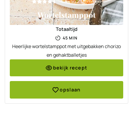
4.5
van
2
stemmen
Wortelstamppot
Totaaltijd
MINUTEN
45
MIN
Heerlijke wortelstamppot met uitgebakken chorizo
en gehaktballetjes
bekijk recept
opslaan