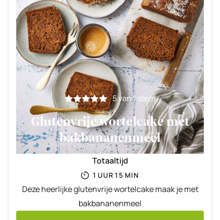
5
van 1 stem
Glutenvrije wortelcake met
bakbananenmeel
Totaaltijd
UUR
MINUTEN
1
UUR
15
MIN
Deze heerlijke glutenvrije wortelcake maak je met
bakbananenmeel