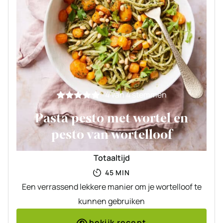
4
van
4
stemmen
Pasta pesto met wortel en
pesto van wortelloof
Totaaltijd
MINUTEN
45
MIN
Een verrassend lekkere manier om je wortelloof te
kunnen gebruiken
bekijk recept