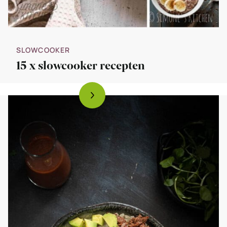
SLOWCOOKER
15 x slowcooker recepten