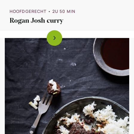
HOOFDGERECHT
• 2U 50 MIN
Rogan Josh curry