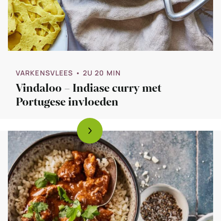
VARKENSVLEES
• 2U 20 MIN
Vindaloo – Indiase curry met
Portugese invloeden