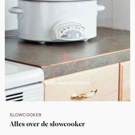
SLOWCOOKER
Alles over de slowcooker