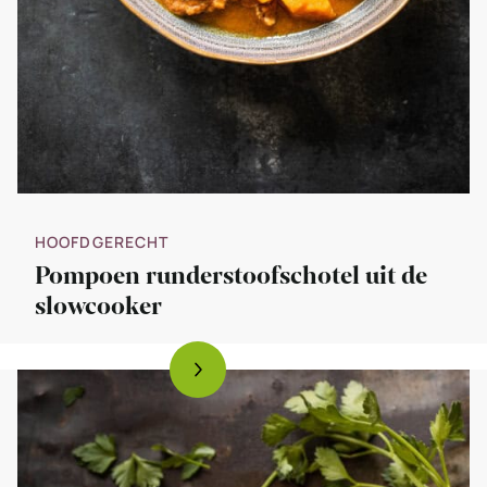
HOOFDGERECHT
Pompoen runderstoofschotel uit de
slowcooker