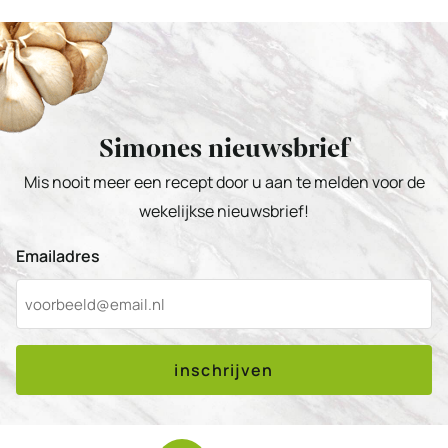
Simones nieuwsbrief
Mis nooit meer een recept door u aan te melden voor de
wekelijkse nieuwsbrief!
Emailadres
inschrijven