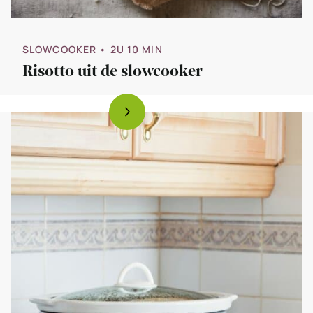
SLOWCOOKER
• 2U 10 MIN
Risotto uit de slowcooker