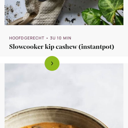
HOOFDGERECHT
• 3U 10 MIN
Slowcooker kip cashew (instantpot)