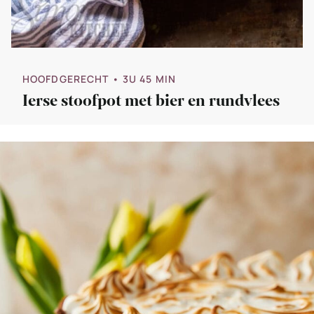
HOOFDGERECHT
• 3U 45 MIN
Ierse stoofpot met bier en rundvlees