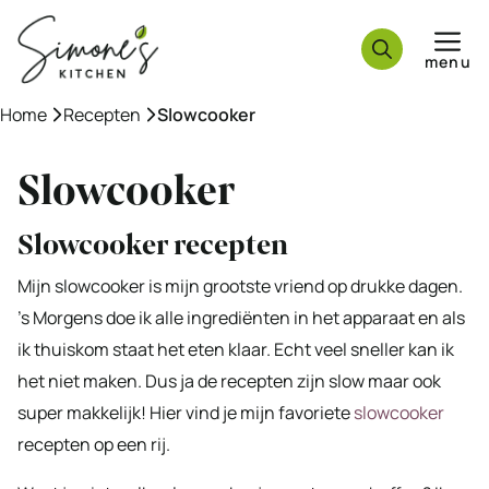
Ga
naar
menu
de
inhoud
Home
»
Recepten
»
Slowcooker
Slowcooker
Slowcooker recepten
Mijn slowcooker is mijn grootste vriend op drukke dagen.
’s Morgens doe ik alle ingrediënten in het apparaat en als
ik thuiskom staat het eten klaar. Echt veel sneller kan ik
het niet maken. Dus ja de recepten zijn slow maar ook
super makkelijk! Hier vind je mijn favoriete
slowcooker
recepten op een rij.