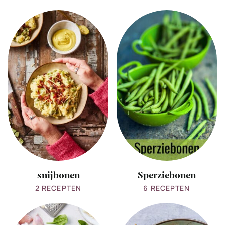
View
View
all
all
snijbonen
Sperziebonen
snijbonen
Sperziebonen
2 RECEPTEN
6 RECEPTEN
View
View
all
all