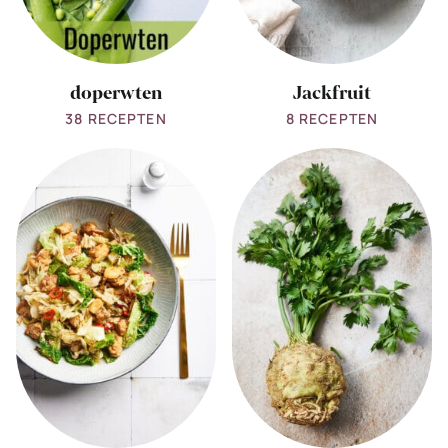
doperwten
Jackfruit
38 RECEPTEN
8 RECEPTEN
View
View
all
all
groene
knolselderij
kool