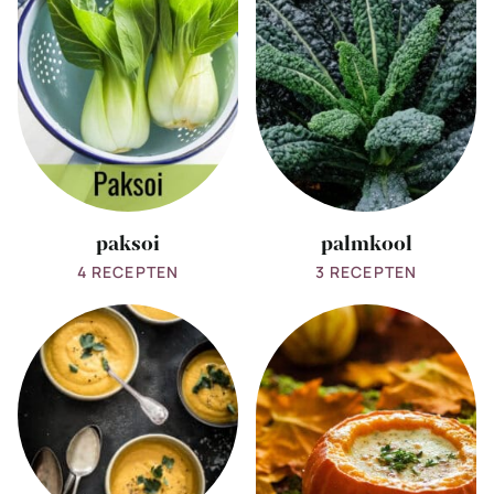
paksoi
palmkool
4 RECEPTEN
3 RECEPTEN
View
View
all
all
pastinaak
Pompoen