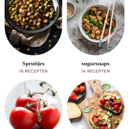
Spruitjes
sugarsnaps
16 RECEPTEN
14 RECEPTEN
View
View
all
all
Tomaat
Tuinbonen