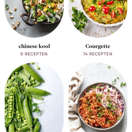
chinese kool
Courgette
9 RECEPTEN
74 RECEPTEN
View
View
all
all
doperwten
Jackfruit