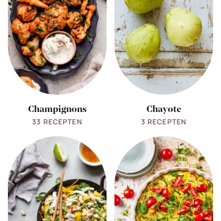
Champignons
Chayote
33 RECEPTEN
3 RECEPTEN
View
View
all
all
chinese
Courgette
kool