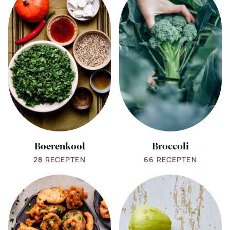
Boerenkool
Broccoli
Boerenkool
Broccoli
28 RECEPTEN
66 RECEPTEN
View
View
all
all
Champignons
Chayote