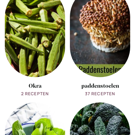
Okra
paddenstoelen
Okra
paddenstoelen
2 RECEPTEN
37 RECEPTEN
View
View
all
all
paksoi
palmkool