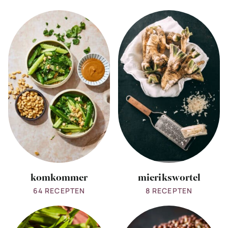
View
View
all
all
komkommer
mierikswortel
komkommer
mierikswortel
64 RECEPTEN
8 RECEPTEN
View
View
all
all