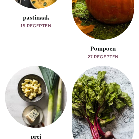
pastinaak
15 RECEPTEN
Pompoen
27 RECEPTEN
View
View
all
all
prei
Rode
bietjes
prei