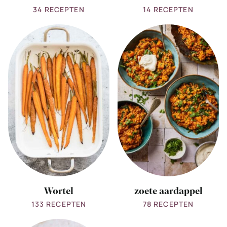
34 RECEPTEN
14 RECEPTEN
View
View
all
all
Wortel
zoete
aardappel
Wortel
zoete aardappel
133 RECEPTEN
78 RECEPTEN
View