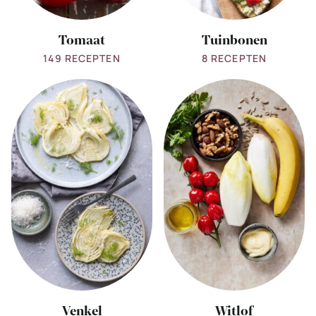
Tomaat
Tuinbonen
149 RECEPTEN
8 RECEPTEN
View
View
all
all
Venkel
Witlof
Venkel
Witlof