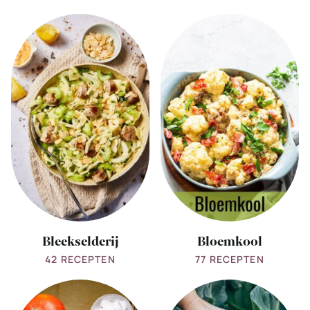
View
View
all
all
Bleekselderij
Bloemkool
Bleekselderij
Bloemkool
42 RECEPTEN
77 RECEPTEN
View
View
all
all