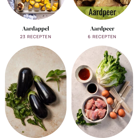
Aardappel
Aardpeer
23 RECEPTEN
6 RECEPTEN
View
View
all
all
Aubergine
Andijvie