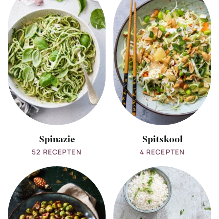
Spinazie
Spitskool
Spinazie
Spitskool
52 RECEPTEN
4 RECEPTEN
View
View
all
all
Spruitjes
sugarsnaps