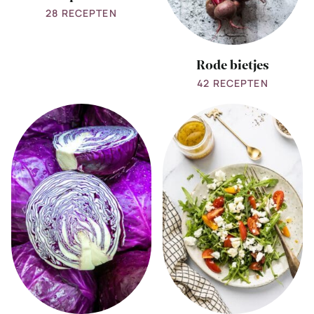
28 RECEPTEN
Rode bietjes
42 RECEPTEN
View
View
all
all
rode
Rucola
kool