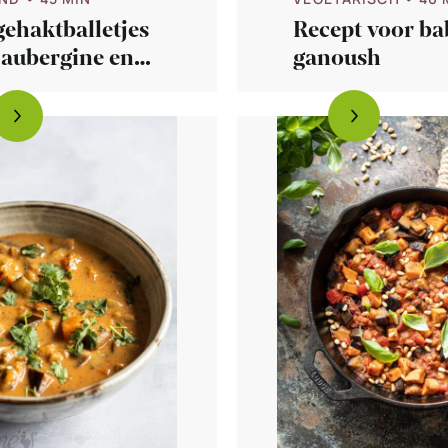
ehaktballetjes
Recept voor ba
 aubergine en
ganoush
poen