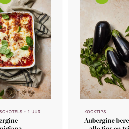
SCHOTELS
• 1 UUR
KOOKTIPS
ergine
Aubergine ber
migiana
– alle tips en tr