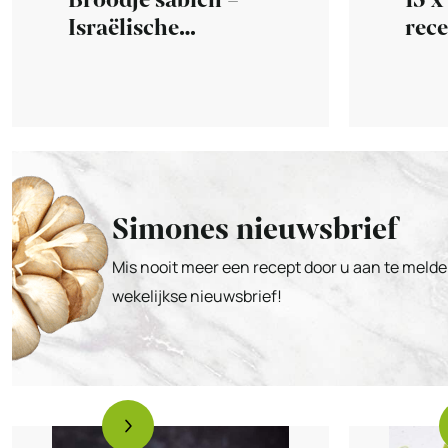
Broodje sabich –
15 x
Israëlische
rec
lekkernij
Simones nieuwsbrief
Mis nooit meer een recept door u aan te melde
wekelijkse nieuwsbrief!