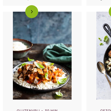
aub
GEZO
GLUTENVRIJ
• 30 MIN