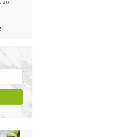
U 30
e