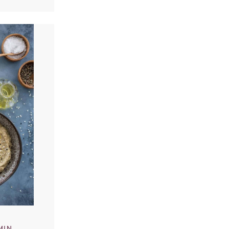
ghi
MIN