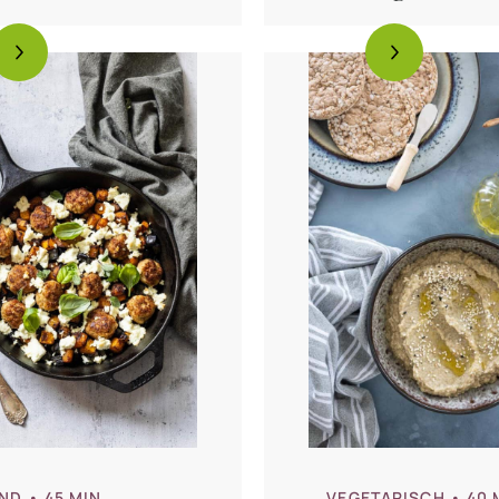
ergine
Yotam Ottolen
ND
• 45 MIN
VEGETARISCH
• 40 