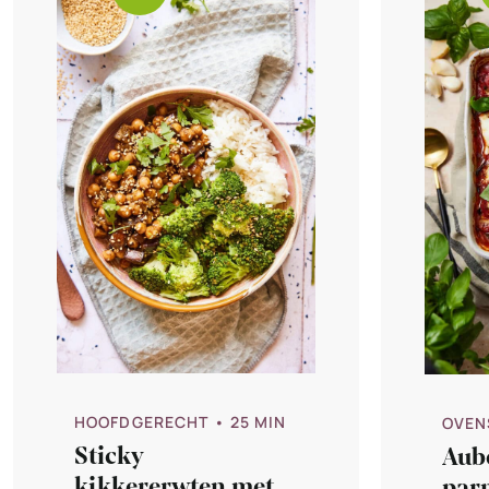
HOOFDGERECHT
• 25 MIN
OVEN
Sticky
Aub
kikkererwten met
par