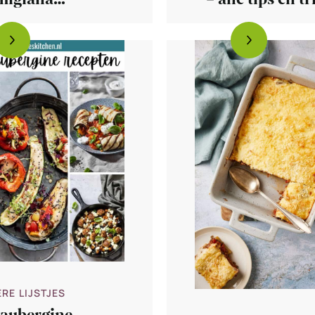
lanzane di
migiana)
RE LIJSTJES