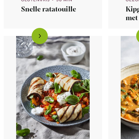
Kipg
Snelle ratatouille
met
pom