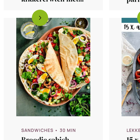
aubergine
(me
par
SANDWICHES
• 30 MIN
LEKKE