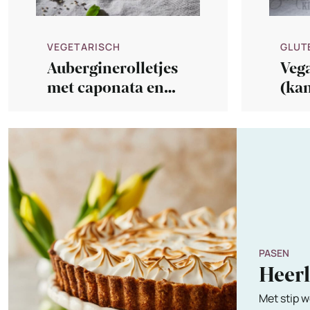
VEGETARISCH
GLUT
Auberginerolletjes
Veg
met caponata en
(kan
geitenkaasmousse
slo
PASEN
Heer
Met stip w