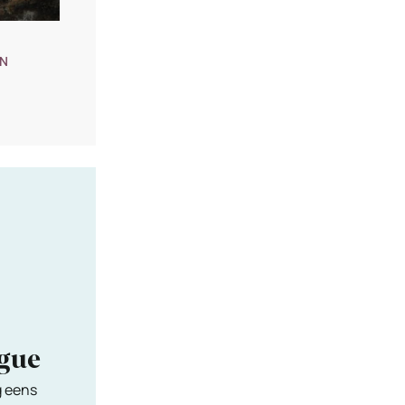
IN
bacon
ngue
g eens