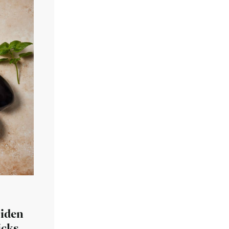
eiden
icks