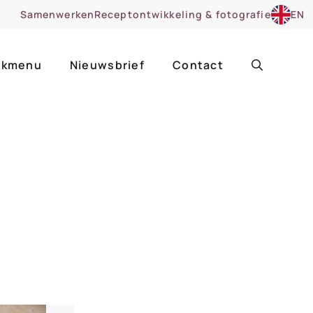
Samenwerken
Receptontwikkeling & fotografie
EN
kmenu
Nieuwsbrief
Contact
ir
Uitgelicht
roentes
ruitsoorten
zoet
cue
nsgerecht
ooker