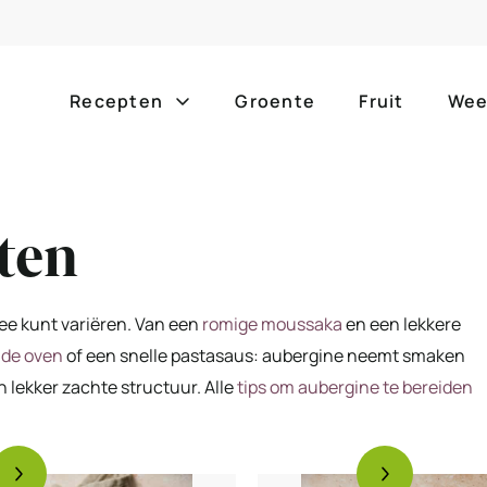
Recepten
Groente
Fruit
Wee
Gang
Popula
ten
alle g
ontbijt
bijgerechten
alle f
lunch
hoofdgerechten
ee kunt variëren. Van een
romige moussaka
en een lekkere
zomer
 de oven
of een snelle pastasaus: aubergine neemt smaken
borrelhapjes
desserts
n lekker zachte structuur. Alle
tips om aubergine te bereiden
barbe
voorgerechten
drankjes
eenpa
slow c