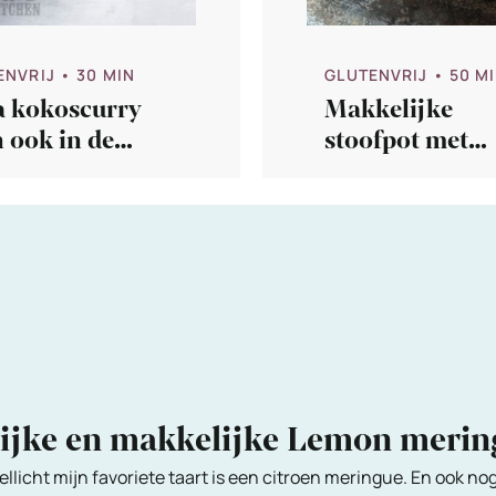
ENVRIJ
• 30 MIN
GLUTENVRIJ
• 50 M
a kokoscurry
Makkelijke
 ook in de
stoofpot met
wcooker)
aubergine en 
lijke en makkelijke Lemon meri
ellicht mijn favoriete taart is een citroen meringue. En ook no