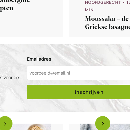
 aubergine
HOOFDGERECHT
• 1
epten
MIN
Moussaka – de
Griekse lasagn
Emailadres
n voor de
inschrijven