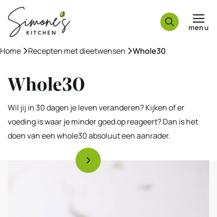
Ga
naar
menu
de
inhoud
Home
»
Recepten met dieetwensen
»
Whole30
Whole30
Wil jij in 30 dagen je leven veranderen? Kijken of er
voeding is waar je minder goed op reageert? Dan is het
doen van een whole30 absoluut een aanrader.