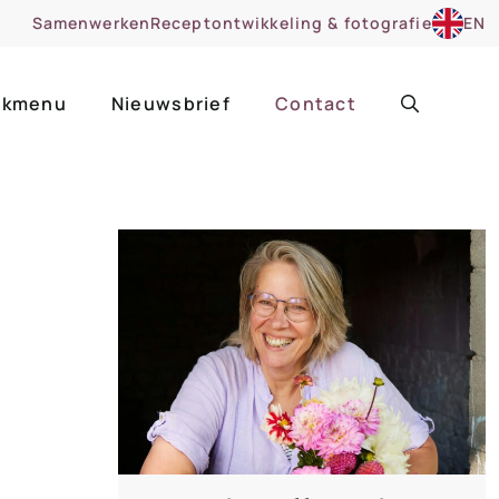
Samenwerken
Receptontwikkeling & fotografie
EN
kmenu
Nieuwsbrief
Contact
ir
Uitgelicht
roentes
ruitsoorten
zoet
cue
nsgerecht
ooker