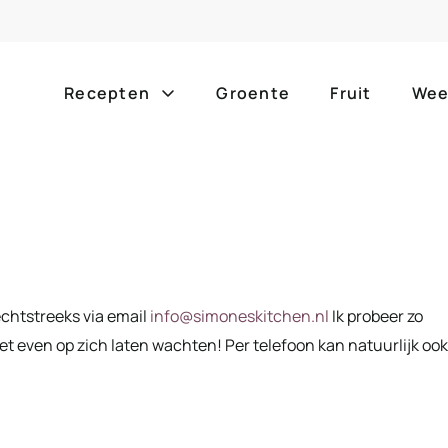
Recepten
Groente
Fruit
Wee
Gang
Popula
alle g
ontbijt
bijgerechten
alle f
lunch
hoofdgerechten
echtstreeks via email
info@simoneskitchen.nl
Ik probeer zo
zomer
borrelhapjes
desserts
t even op zich laten wachten! Per telefoon kan natuurlijk ook
barbe
voorgerechten
drankjes
eenpa
slow c