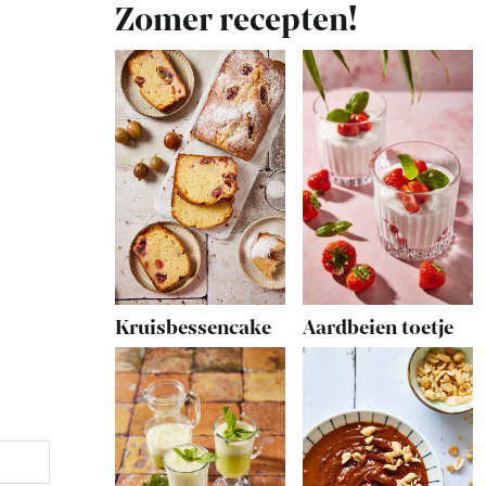
Zomer recepten!
Aardbeien toetje
Kruisbessencake