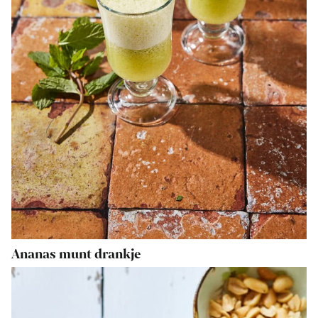
Ananas munt drankje