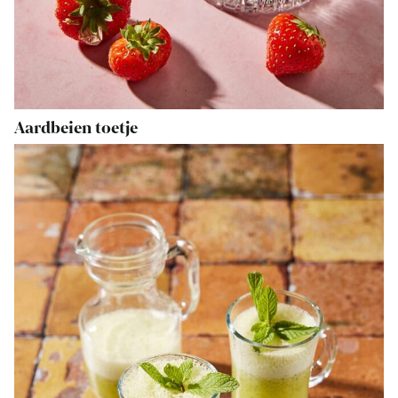
Aardbeien toetje