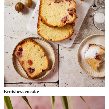
Kruisbessencake