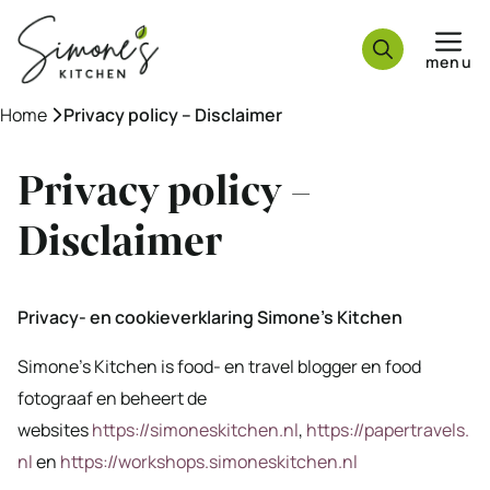
Ga
naar
menu
de
inhoud
Home
»
Privacy policy – Disclaimer
Privacy policy –
Disclaimer
Privacy- en cookieverklaring Simone’s Kitchen
Simone’s Kitchen is food- en travel blogger en food
fotograaf en beheert de
websites
https://simoneskitchen.nl
,
https://papertravels.
nl
en
https://workshops.simoneskitchen.nl