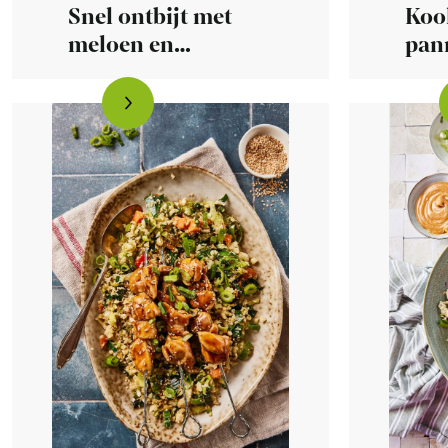
Snel ontbijt met
Koo
meloen en
pan
(kokos)yoghurt