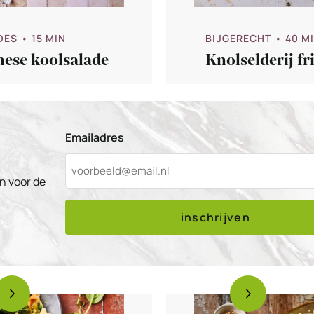
DES
• 15 MIN
BIJGERECHT
• 40 M
nese koolsalade
Knolselderij fri
Emailadres
n voor de
inschrijven