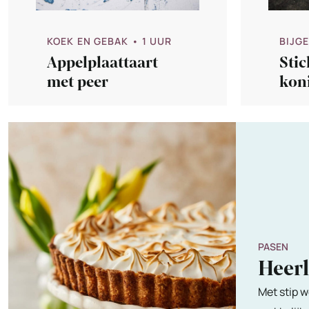
KOEK EN GEBAK
• 1 UUR
BIJG
Appelplaattaart
Stic
met peer
kon
m
PASEN
Heer
Met stip w