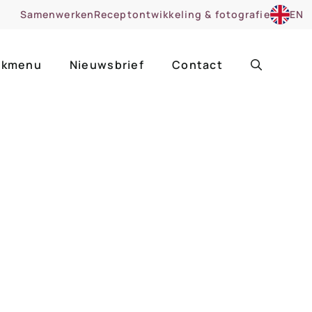
Samenwerken
Receptontwikkeling & fotografie
EN
kmenu
Nieuwsbrief
Contact
ir
Uitgelicht
roentes
ruitsoorten
zoet
cue
nsgerecht
ooker