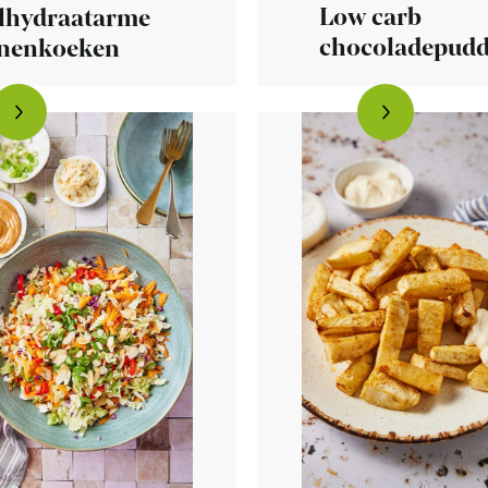
Low carb
lhydraatarme
chocoladepudd
nenkoeken