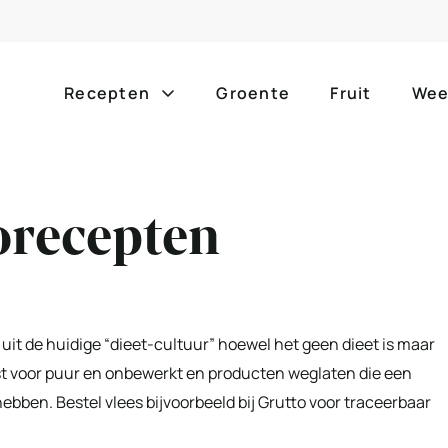
Recepten
Groente
Fruit
Wee
Gang
Popula
orecepten
alle g
ontbijt
bijgerechten
alle f
lunch
hoofdgerechten
zomer
borrelhapjes
desserts
 uit de huidige “dieet-cultuur” hoewel het geen dieet is maar
barbe
kiest voor puur en onbewerkt en producten weglaten die een
voorgerechten
drankjes
bben. Bestel vlees bijvoorbeeld bij Grutto voor traceerbaar
eenpa
slow c