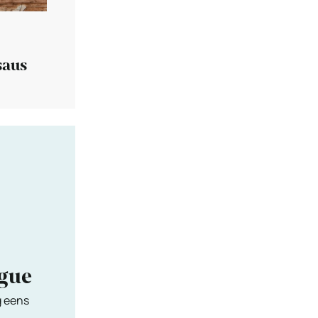
saus
ngue
g eens