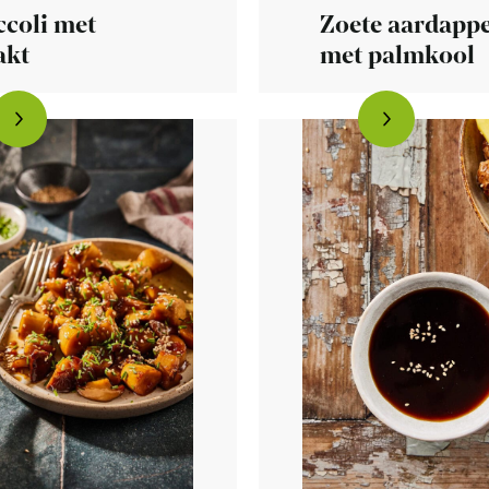
ccoli met
Zoete aardappe
akt
met palmkool