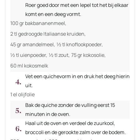
Roer goed door met een lepel tot het bij elkaar
komt en een deeg vormt.
100 gr bakbananenmeel,
2 tl gedroogde Italiaanse kruiden,
45 gr amandelmeel,
½ tl knoflookpoeder,
½ tl uienpoeder,
½ tl zout,
75 gr kokosolie,
60 ml kokosmelk
Vet een quichevorm in en druk het deeg hierin
uit.
1 el olijfolie
Bak de quiche zonder de vulling eerst 15
minuten in de oven.
Haal uit de oven en verdeel de zuurkool,
broccoli en de gerookte zalm over de bodem.