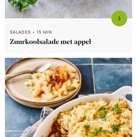
SALADES
• 15 MIN
Zuurkoolsalade met appel
Bekijk
Zuurkool
ovenschotel
met
knolselderij