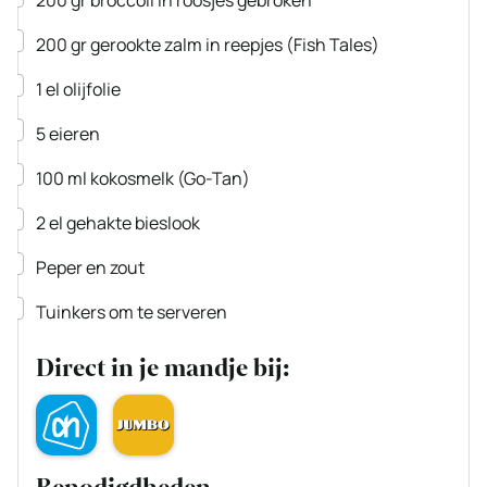
200
gr
broccoli
in roosjes gebroken
▢
200
gr
gerookte zalm
in reepjes
(Fish Tales)
▢
1
el
olijfolie
▢
5
eieren
▢
100
ml
kokosmelk
(Go-Tan)
▢
2
el
gehakte bieslook
▢
Peper en zout
▢
Tuinkers om te serveren
Direct in je mandje bij: