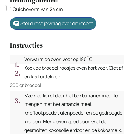
Benodigdheden
▢
1 Quichevorm van 24 cm
Stel direct je vraag over dit recept
Instructies
Verwarm de oven voor op 180˚C
Kook de broccoliroosjes even kort voor. Giet af
en laat uitlekken.
200 gr broccoli
Maak de korst door het bakbananenmeel te
mengen met het amandelmeel,
knoflookpoeder, uienpoeder en de gedroogde
kruiden. Meng even goed door. Giet de
gesmolten kokosolie erdoor en de kokosmelk.