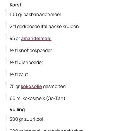
Korst
▢
100
gr
bakbananenmeel
▢
2
tl
gedroogde Italiaanse kruiden
▢
45
gr
amandelmeel
▢
½
tl
knoflookpoeder
▢
½
tl
uienpoeder
▢
½
tl
zout
▢
75
gr
kokosolie
gesmolten
▢
60
ml
kokosmelk
(Go-Tan)
Vulling
▢
300
gr
zuurkool
▢