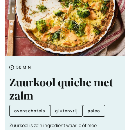
Totale
MINUTEN
50
MIN
tijd
Zuurkool quiche met
zalm
ovenschotels
glutenvrij
paleo
Zuurkool is zo’n ingrediënt waar je óf mee