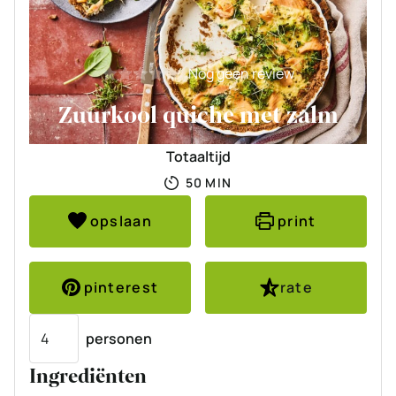
Nog geen review
Zuurkool quiche met zalm
Totaaltijd
MINUTEN
50
MIN
opslaan
print
pinterest
rate
Porties
personen
Ingrediënten