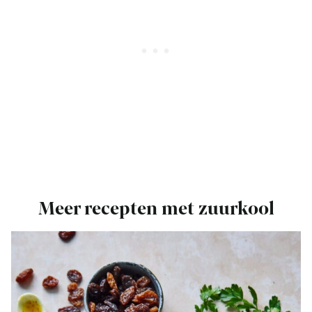
Meer recepten met zuurkool
Bekijk
Zuurkoolsalade
met
appel