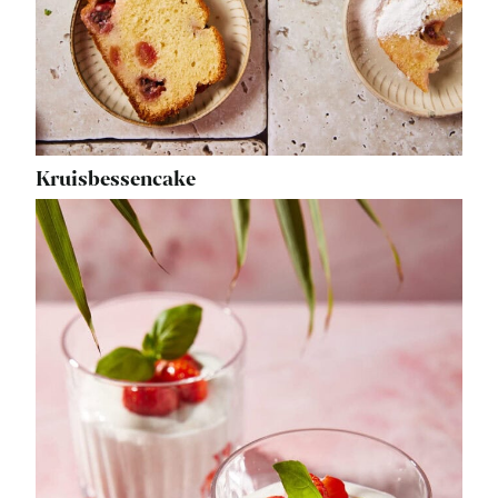
Kruisbessencake