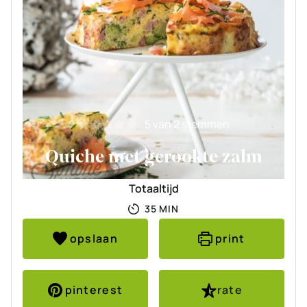
5
van
2
stemmen
Quiche met gerookte zalm
Totaaltijd
MINUTEN
35
MIN
opslaan
print
pinterest
rate