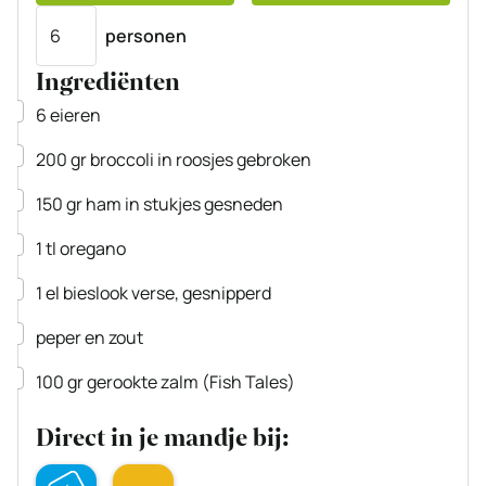
Porties
personen
Ingrediënten
▢
6
eieren
▢
200
gr
broccoli
in roosjes gebroken
▢
150
gr
ham
in stukjes gesneden
▢
1
tl
oregano
▢
1
el
bieslook
verse, gesnipperd
▢
peper en zout
▢
100
gr
gerookte zalm
(Fish Tales)
Direct in je mandje bij: