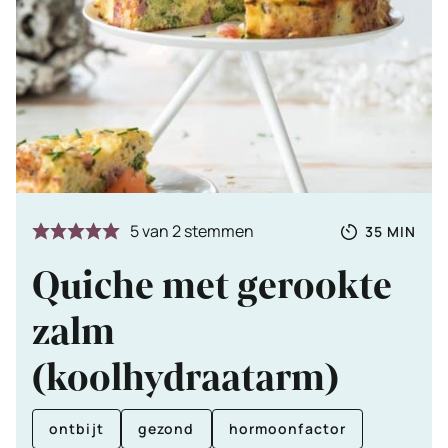
Totale
MINUTE
5
van
2
stemmen
35
MIN
tijd
Quiche met gerookte
zalm
(koolhydraatarm)
ontbijt
gezond
hormoonfactor