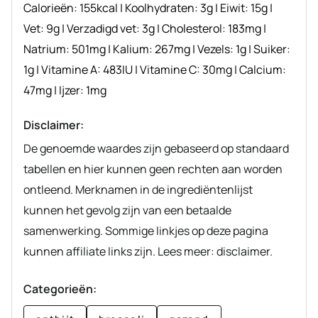
Calorieën:
155
kcal
|
Koolhydraten:
3
g
|
Eiwit:
15
g
|
Vet:
9
g
|
Verzadigd vet:
3
g
|
Cholesterol:
183
mg
|
Natrium:
501
mg
|
Kalium:
267
mg
|
Vezels:
1
g
|
Suiker:
1
g
|
Vitamine A:
483
IU
|
Vitamine C:
30
mg
|
Calcium:
47
mg
|
Ijzer:
1
mg
Disclaimer:
De genoemde waardes zijn gebaseerd op standaard
tabellen en hier kunnen geen rechten aan worden
ontleend. Merknamen in de ingrediëntenlijst
kunnen het gevolg zijn van een betaalde
samenwerking. Sommige linkjes op deze pagina
kunnen affiliate links zijn. Lees meer: disclaimer.
Categorieën: