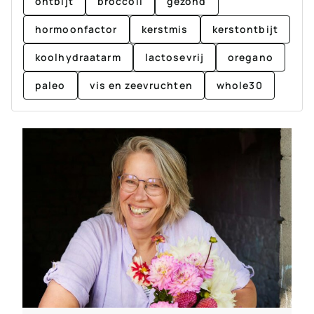
ontbijt
broccoli
gezond
hormoonfactor
kerstmis
kerstontbijt
koolhydraatarm
lactosevrij
oregano
paleo
vis en zeevruchten
whole30