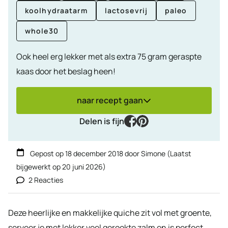
koolhydraatarm
lactosevrij
paleo
whole30
Ook heel erg lekker met als extra 75 gram geraspte
kaas door het beslag heen!
naar recept gaan
facebook
pinterest
Delen is fijn
Gepost op
18 december 2018
door
Simone
(Laatst
bijgewerkt op
20 juni 2026
)
2 Reacties
Deze heerlijke en makkelijke quiche zit vol met groente,
serveer je met lekker veel gerookte zalm en is perfect