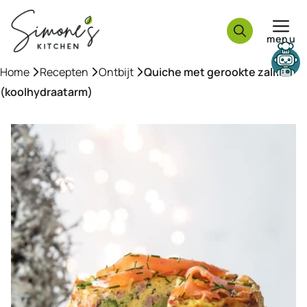
Ga
naar
menu
de
inhoud
Need help?
Home
»
Recepten
»
Ontbijt
»
Quiche met gerookte zalm
(koolhydraatarm)