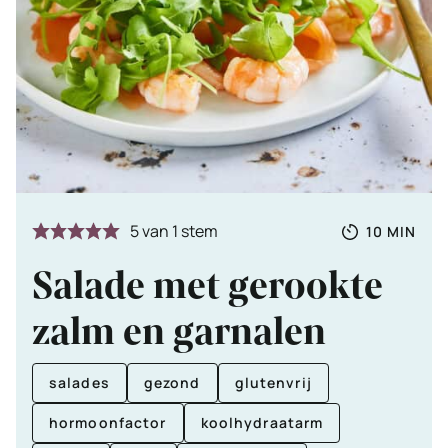
Totale
MINUTE
5
van 1 stem
10
MIN
tijd
Salade met gerookte
zalm en garnalen
salades
gezond
glutenvrij
hormoonfactor
koolhydraatarm