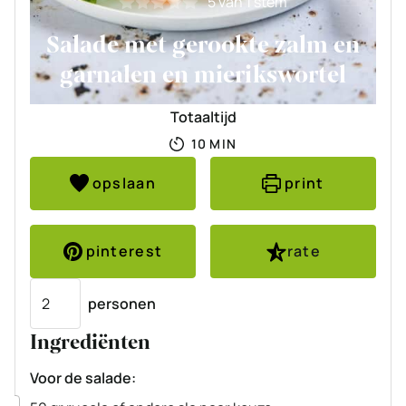
5
van 1 stem
Salade met gerookte zalm en
garnalen en mierikswortel
Totaaltijd
MINUTEN
10
MIN
opslaan
print
pinterest
rate
Porties
personen
Ingrediënten
Voor de salade:
▢