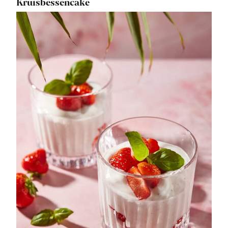
Kruisbessencake