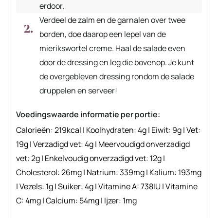
erdoor.
Verdeel de zalm en de garnalen over twee
borden, doe daarop een lepel van de
mierikswortel creme. Haal de salade even
door de dressing en leg die bovenop. Je kunt
de overgebleven dressing rondom de salade
druppelen en serveer!
Voedingswaarde informatie per portie:
Calorieën:
219
kcal
|
Koolhydraten:
4
g
|
Eiwit:
9
g
|
Vet:
19
g
|
Verzadigd vet:
4
g
|
Meervoudigd onverzadigd
vet:
2
g
|
Enkelvoudig onverzadigd vet:
12
g
|
Cholesterol:
26
mg
|
Natrium:
339
mg
|
Kalium:
193
mg
|
Vezels:
1
g
|
Suiker:
4
g
|
Vitamine A:
738
IU
|
Vitamine
C:
4
mg
|
Calcium:
54
mg
|
Ijzer:
1
mg