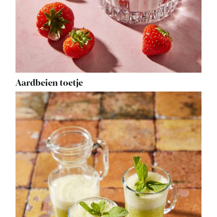
Aardbeien toetje