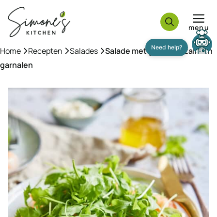
Ga
naar
menu
de
inhoud
Home
»
Recepten
»
Salades
»
Salade met gerookte zalm en
garnalen