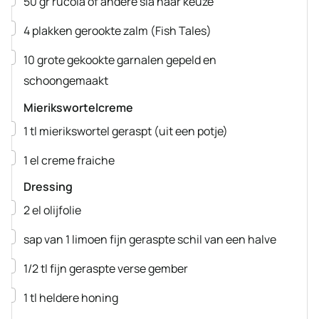
50
gr
rucola
of andere sla naar keuze
▢
4
plakken
gerookte zalm
(Fish Tales)
▢
10
grote gekookte garnalen
gepeld en
schoongemaakt
Mierikswortelcreme
▢
1
tl
mierikswortel
geraspt (uit een potje)
▢
1
el
creme fraiche
Dressing
▢
2
el
olijfolie
▢
sap van 1 limoen
fijn geraspte schil van een halve
▢
1/2
tl
fijn geraspte verse gember
▢
1
tl
heldere honing