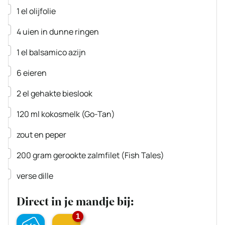
▢
1
el
olijfolie
▢
4
uien
in dunne ringen
▢
1
el
balsamico azijn
▢
6
eieren
▢
2
el
gehakte bieslook
▢
120
ml
kokosmelk
(Go-Tan)
▢
zout en peper
▢
200
gram
gerookte zalmfilet
(Fish Tales)
▢
verse dille
Direct in je mandje bij:
1