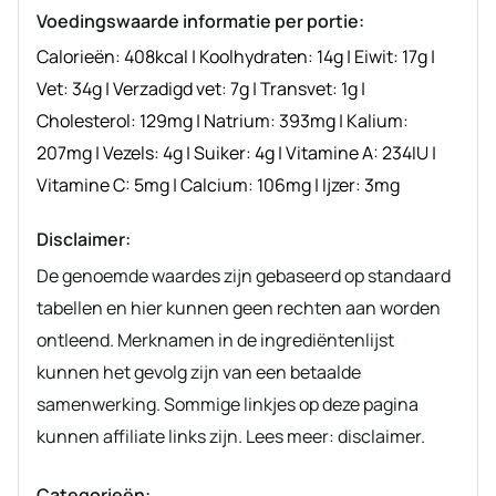
Voedingswaarde informatie per portie:
Calorieën:
408
kcal
|
Koolhydraten:
14
g
|
Eiwit:
17
g
|
Vet:
34
g
|
Verzadigd vet:
7
g
|
Transvet:
1
g
|
Cholesterol:
129
mg
|
Natrium:
393
mg
|
Kalium:
207
mg
|
Vezels:
4
g
|
Suiker:
4
g
|
Vitamine A:
234
IU
|
Vitamine C:
5
mg
|
Calcium:
106
mg
|
Ijzer:
3
mg
Disclaimer:
De genoemde waardes zijn gebaseerd op standaard
tabellen en hier kunnen geen rechten aan worden
ontleend. Merknamen in de ingrediëntenlijst
kunnen het gevolg zijn van een betaalde
samenwerking. Sommige linkjes op deze pagina
kunnen affiliate links zijn. Lees meer: disclaimer.
Categorieën: