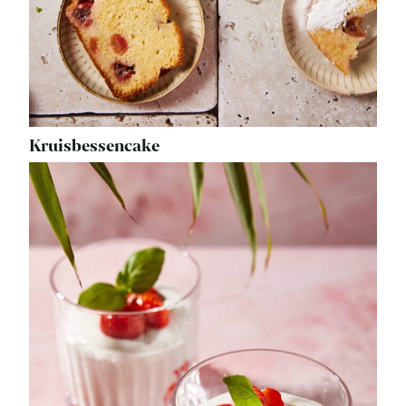
Kruisbessencake