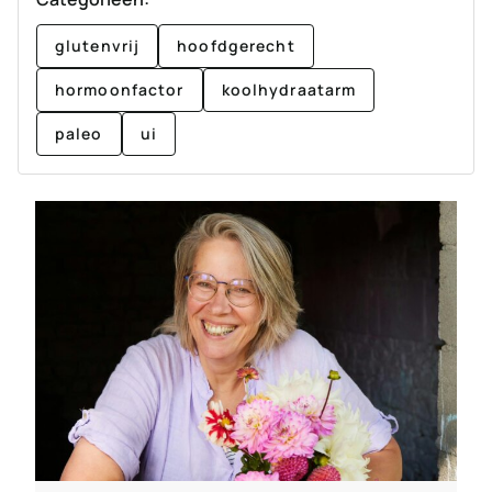
glutenvrij
hoofdgerecht
hormoonfactor
koolhydraatarm
paleo
ui