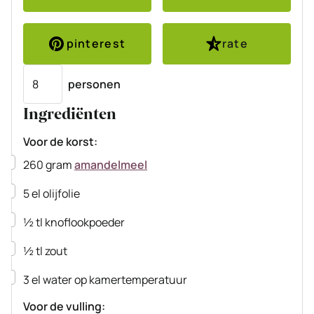
pinterest
rate
Porties
personen
Ingrediënten
Voor de korst:
▢
260
gram
amandelmeel
▢
5
el
olijfolie
▢
½
tl
knoflookpoeder
▢
½
tl
zout
▢
3
el
water op kamertemperatuur
Voor de vulling: