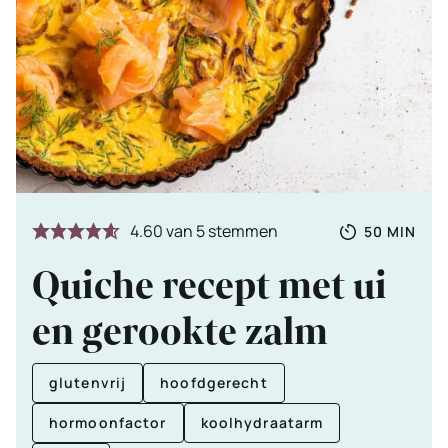
Totale
MINUTE
4.60
van
5
stemmen
50
MIN
tijd
Quiche recept met ui
en gerookte zalm
glutenvrij
hoofdgerecht
hormoonfactor
koolhydraatarm