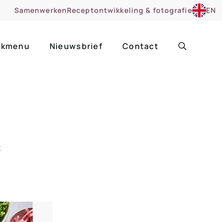
Samenwerken
Receptontwikkeling & fotografie
EN
kmenu
Nieuwsbrief
Contact
ir
Uitgelicht
roentes
ruitsoorten
t
zoet
cue
nsgerecht
ooker