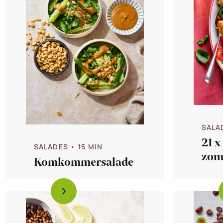
SALA
21 x
SALADES
• 15 MIN
zom
Komkommersalade