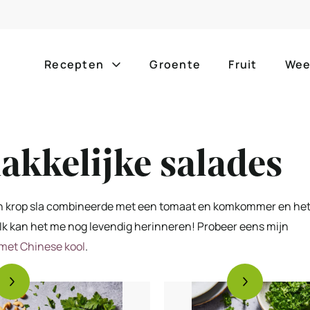
Recepten
Groente
Fruit
Wee
Gang
Popula
akkelijke salades
alle g
ontbijt
bijgerechten
alle f
lunch
hoofdgerechten
e een krop sla combineerde met een tomaat en komkommer en he
zomer
 Ik kan het me nog levendig herinneren! Probeer eens mijn
borrelhapjes
desserts
met Chinese kool
.
barbe
voorgerechten
drankjes
eenpa
slow c