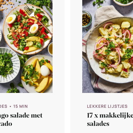
DES
• 15 MIN
LEKKERE LIJSTJES
go salade met
17 x makkelijk
cado
salades