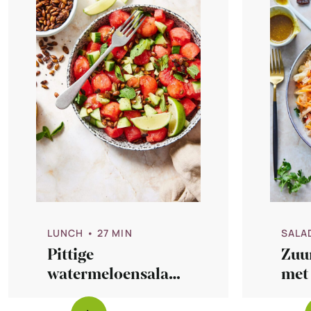
LUNCH
• 27 MIN
SALA
Pittige
Zuu
watermeloensalade
met
met pompoenpitten