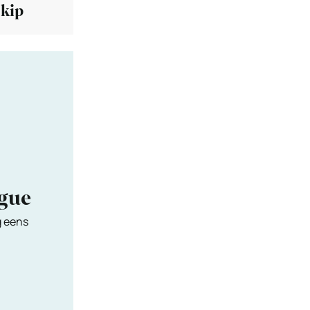
 kip
ngue
g eens