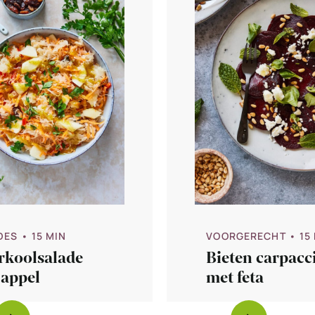
VOORGERECHT
• 15
DES
• 15 MIN
Bieten carpacc
rkoolsalade
met feta
 appel