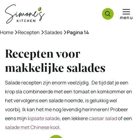
Ga
naar
menu
de
inhoud
Home
»
Recepten
»
Salades
»
Pagina 14
Recepten voor
makkelijke salades
Salade recepten zijn enorm veelzijdig. De tijd dat je een
krop sla combineerde met een tomaat en komkommer en
het vervolgens een salade noemde, is gelukkig wel
voorbij. Ik kan het me nog levendig herinneren! Probeer
eens mijn
kipsate salade
, een lekkere
caesar salad
of een
salade met Chinese kool
.