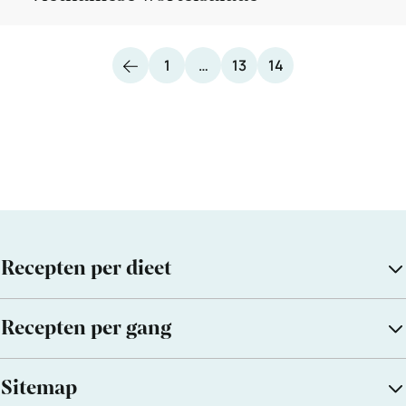
Vorige
Pagina
Pagina
Pagina
1
…
13
14
Recepten per dieet
Recepten per gang
Sitemap