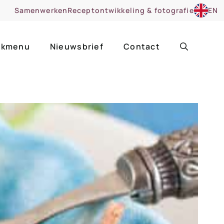
Samenwerken
Receptontwikkeling & fotografie
EN
kmenu
Nieuwsbrief
Contact
ir
Uitgelicht
roentes
ruitsoorten
zoet
cue
nsgerecht
ooker