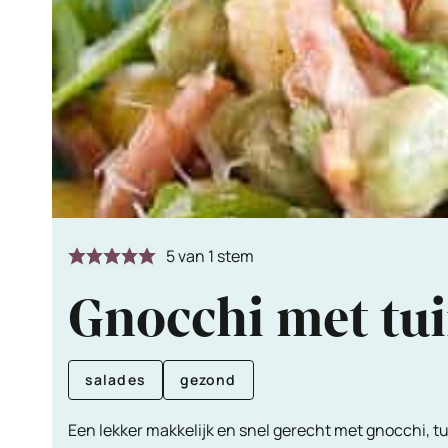
5
van 1 stem
Gnocchi met tu
salades
gezond
Een lekker makkelijk en snel gerecht met gnocchi, t