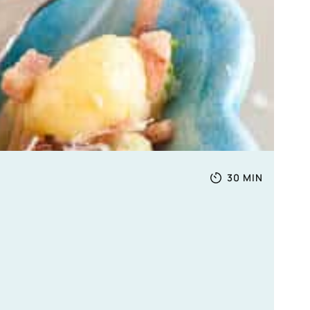
Totale
MINUTEN
30
MIN
tijd