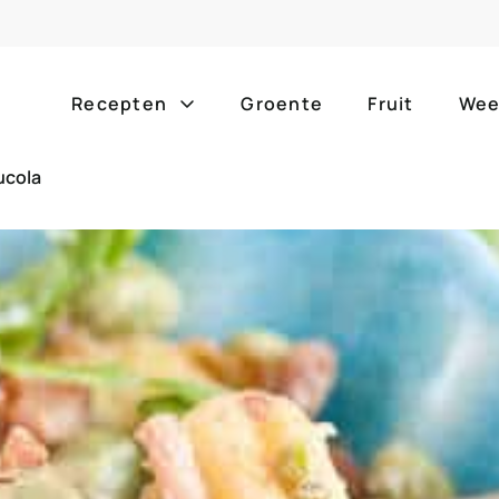
Recepten
Groente
Fruit
Wee
ucola
Gang
Popula
alle g
ontbijt
bijgerechten
alle f
lunch
hoofdgerechten
zomer
borrelhapjes
desserts
barbe
voorgerechten
drankjes
eenpa
slow c