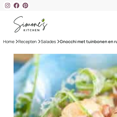
Ga
naar
de
inhoud
Home
»
Recepten
»
Salades
»
Gnocchi met tuinbonen en r