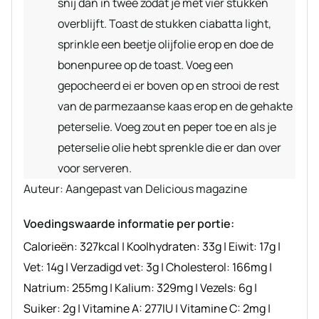
snij dan in twee zodat je met vier stukken
overblijft. Toast de stukken ciabatta light,
sprinkle een beetje olijfolie erop en doe de
bonenpuree op de toast. Voeg een
gepocheerd ei er boven op en strooi de rest
van de parmezaanse kaas erop en de gehakte
peterselie. Voeg zout en peper toe en als je
peterselie olie hebt sprenkle die er dan over
voor serveren.
Auteur
Auteur:
Aangepast van Delicious magazine
recept
Voedingswaarde informatie per portie:
Calorieën:
327
kcal
|
Koolhydraten:
33
g
|
Eiwit:
17
g
|
Vet:
14
g
|
Verzadigd vet:
3
g
|
Cholesterol:
166
mg
|
Natrium:
255
mg
|
Kalium:
329
mg
|
Vezels:
6
g
|
Suiker:
2
g
|
Vitamine A:
277
IU
|
Vitamine C:
2
mg
|