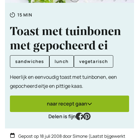
Totale
MINUTEN
15
MIN
tijd
Toast met tuinbonen
met gepocheerd ei
sandwiches
lunch
vegetarisch
Heerlijk en eenvoudig toast met tuinbonen, een
gepocheerd eitje en pittige kaas.
naar recept gaan
facebook
pinterest
Delen is fijn
Gepost op
18 juli 2008
door
Simone
(Laatst bijgewerkt