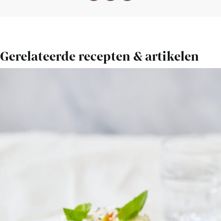
Gerelateerde recepten & artikelen
Bekijk
Avocadotoast
met
ei