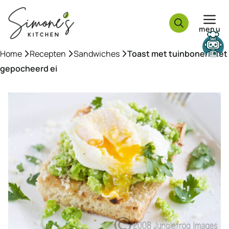
Ga
naar
menu
de
inhoud
Home
»
Recepten
»
Sandwiches
»
Toast met tuinbonen met
gepocheerd ei