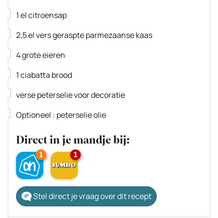
▢
1
el
citroensap
▢
2,5
el
vers geraspte parmezaanse kaas
▢
4
grote eieren
▢
1
ciabatta brood
▢
verse peterselie voor decoratie
▢
Optioneel : peterselie olie
Direct in je mandje bij:
1
1
Stel direct je vraag over dit recept