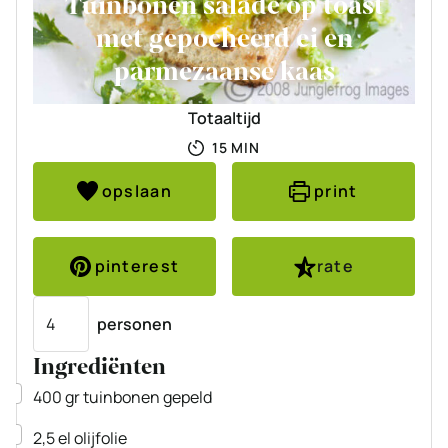
Tuinbonen salade op toast
met gepocheerd ei en
parmezaanse kaas
Totaaltijd
MINUTEN
15
MIN
opslaan
print
pinterest
rate
Porties
personen
Ingrediënten
▢
400
gr
tuinbonen
gepeld
▢
2,5
el
olijfolie