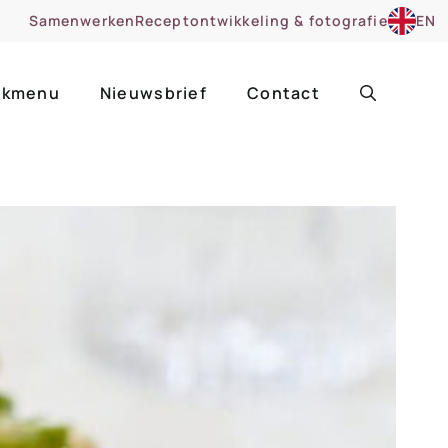
Samenwerken
Receptontwikkeling & fotografie
EN
kmenu
Nieuwsbrief
Contact
ir
Uitgelicht
roentes
ruitsoorten
zoet
cue
nsgerecht
ooker