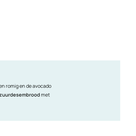
s en romig en de avocado
 zuurdesembrood
met