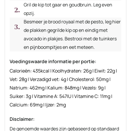
Gril de kip tot gaar en goudbruin. Leg even
opzij.
Besmeer je brood royaal met de pesto, leg hier
de plakken gegrilde kip op en eindig met
avocado in plakjes. Bestrooi met de tuinkers
en pijnboompitjes en eet meteen.
Voedingswaarde informatie per portie:
Calorieën:
435
kcal
|
Koolhydraten:
26
g
|
Eiwit:
22
g
|
Vet:
28
g
|
Verzadigd vet:
4
g
|
Cholesterol:
50
mg
|
Natrium:
462
mg
|
Kalium:
848
mg
|
Vezels:
9
g
|
Suiker:
3
g
|
Vitamine A:
547
IU
|
Vitamine C:
11
mg
|
Calcium:
69
mg
|
Ijzer:
2
mg
Disclaimer:
De genoemde waardes zijn gebaseerd op standaard