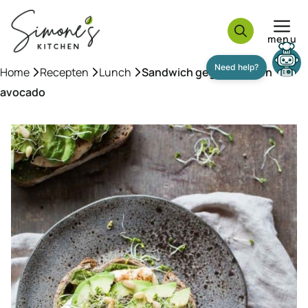
Ga
naar
menu
de
inhoud
Home
»
Recepten
»
Lunch
»
Sandwich gegrilde kip en
avocado