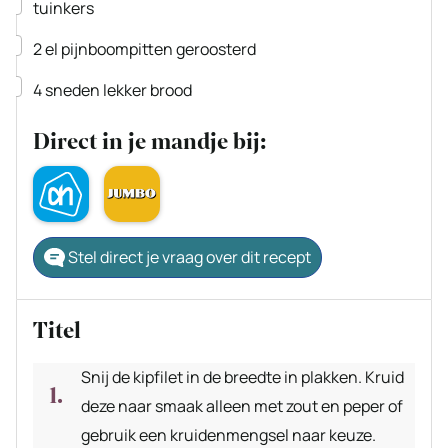
▢
tuinkers
▢
2
el
pijnboompitten
geroosterd
▢
4
sneden lekker brood
Direct in je mandje bij:
Stel direct je vraag over dit recept
Titel
Snij de kipfilet in de breedte in plakken. Kruid
deze naar smaak alleen met zout en peper of
gebruik een kruidenmengsel naar keuze.