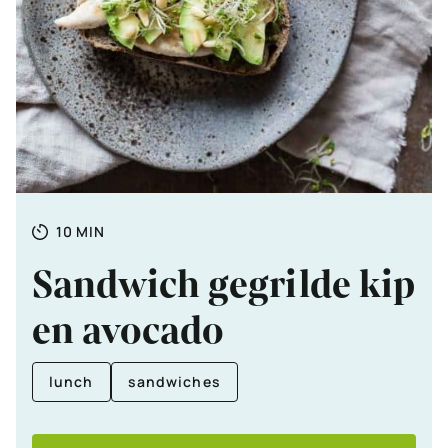
Totale
MINUTEN
10
MIN
tijd
Sandwich gegrilde kip
en avocado
lunch
sandwiches