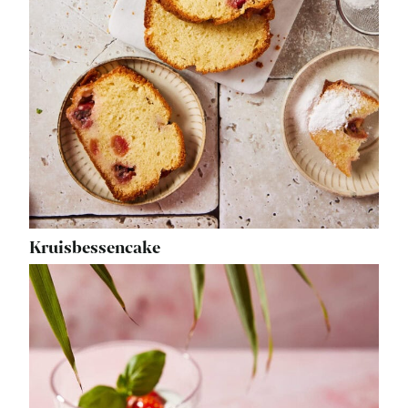
Kruisbessencake