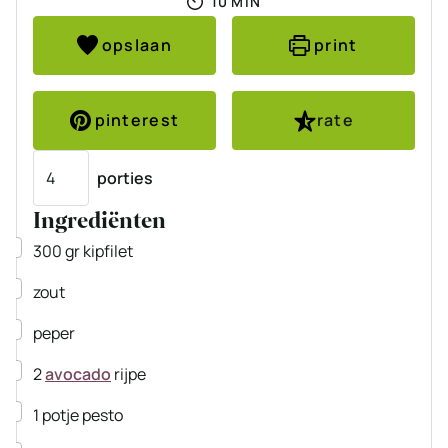
10
MIN
opslaan
print
pinterest
rate
Porties
porties
Ingrediënten
▢
300
gr
kipfilet
▢
zout
▢
peper
▢
2
avocado
rijpe
▢
1
potje
pesto