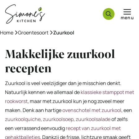
Ga
naar
menu
de
inhoud
Home
»
Groentesoort
»
Zuurkool
Makkelijke zuurkool
recepten
Zuurkool is veel veelzijdiger dan je misschien denkt.
Natuurlijk kennen we allemaal de
klassieke stamppot met
rookworst
, maar met zuurkool kun je nog zoveel meer
maken. Denk aan hartige
ovenschotel met zuurkool
, een
zuurkoolquiche
,
zuurkoolsoep
,
zuurkoolsalade
of zelfs
een verrassend eenvoudig
recept van zuurkool met
gehaktballetjes
. Dankzij de frisse, lichtzure smaak geeft