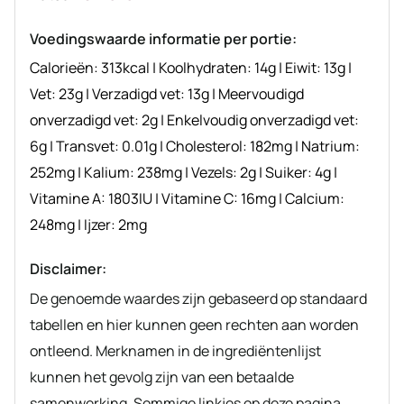
recept
Voedingswaarde informatie per portie:
Calorieën:
313
kcal
|
Koolhydraten:
14
g
|
Eiwit:
13
g
|
Vet:
23
g
|
Verzadigd vet:
13
g
|
Meervoudigd
onverzadigd vet:
2
g
|
Enkelvoudig onverzadigd vet:
6
g
|
Transvet:
0.01
g
|
Cholesterol:
182
mg
|
Natrium:
252
mg
|
Kalium:
238
mg
|
Vezels:
2
g
|
Suiker:
4
g
|
Vitamine A:
1803
IU
|
Vitamine C:
16
mg
|
Calcium:
248
mg
|
Ijzer:
2
mg
Disclaimer:
De genoemde waardes zijn gebaseerd op standaard
tabellen en hier kunnen geen rechten aan worden
ontleend. Merknamen in de ingrediëntenlijst
kunnen het gevolg zijn van een betaalde
samenwerking. Sommige linkjes op deze pagina