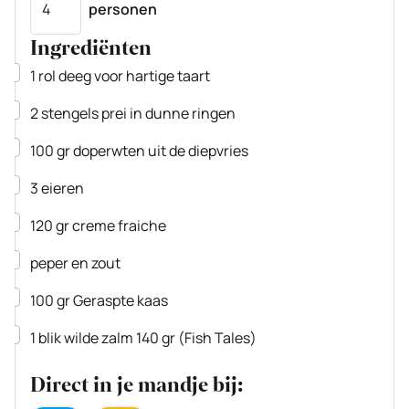
personen
Ingrediënten
▢
1
rol
deeg voor hartige taart
▢
2
stengels
prei
in dunne ringen
▢
100
gr
doperwten
uit de diepvries
▢
3
eieren
▢
120
gr
creme fraiche
▢
peper en zout
▢
100
gr
Geraspte kaas
▢
1
blik
wilde zalm
140 gr
(Fish Tales)
Direct in je mandje bij: