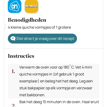
Benodigdheden
▢
4 kleine quiche vormpjes
of 1 grotere
Stel direct je vraag over dit recept
Instructies
Verwarm de oven voor op 180˚C. Vet 4 mini
quiche vormpjes in (of gebruik 1 groot
exemplaar) en beleg het het deeg. Leg een
stuk bakpapier op elk vormpje en verzwaar
met bakbonen.
Bak het deeg 15 minuten in de oven. Haal eruit