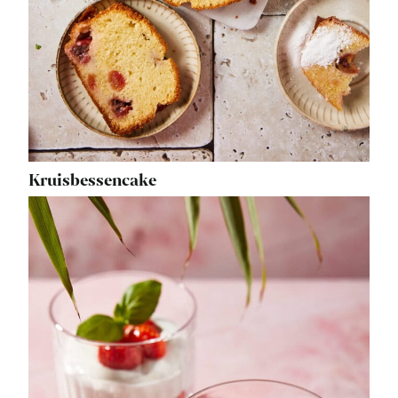
Kruisbessencake