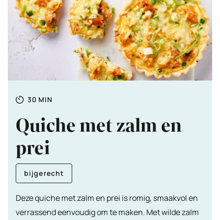
Totale
MINUTEN
30
MIN
tijd
Quiche met zalm en
prei
bijgerecht
Deze quiche met zalm en prei is romig, smaakvol en
verrassend eenvoudig om te maken. Met wilde zalm