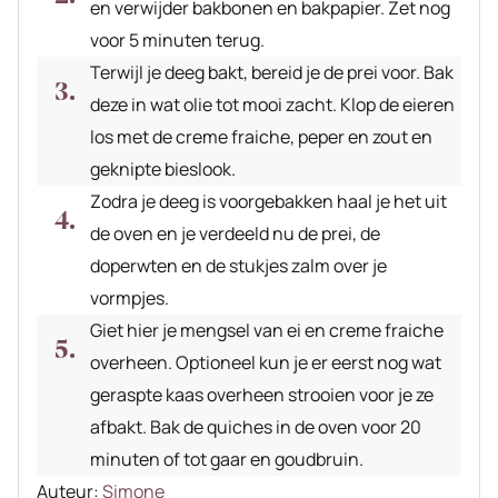
en verwijder bakbonen en bakpapier. Zet nog
voor 5 minuten terug.
Terwijl je deeg bakt, bereid je de prei voor. Bak
deze in wat olie tot mooi zacht. Klop de eieren
los met de creme fraiche, peper en zout en
geknipte bieslook.
Zodra je deeg is voorgebakken haal je het uit
de oven en je verdeeld nu de prei, de
doperwten en de stukjes zalm over je
vormpjes.
Giet hier je mengsel van ei en creme fraiche
overheen. Optioneel kun je er eerst nog wat
geraspte kaas overheen strooien voor je ze
afbakt. Bak de quiches in de oven voor 20
minuten of tot gaar en goudbruin.
Auteur
Auteur:
Simone