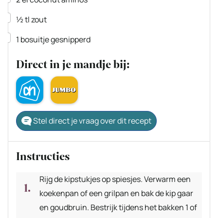
▢
½
tl
zout
▢
1
bosuitje
gesnipperd
Direct in je mandje bij:
Stel direct je vraag over dit recept
Instructies
Rijg de kipstukjes op spiesjes. Verwarm een
koekenpan of een grilpan en bak de kip gaar
en goudbruin. Bestrijk tijdens het bakken 1 of