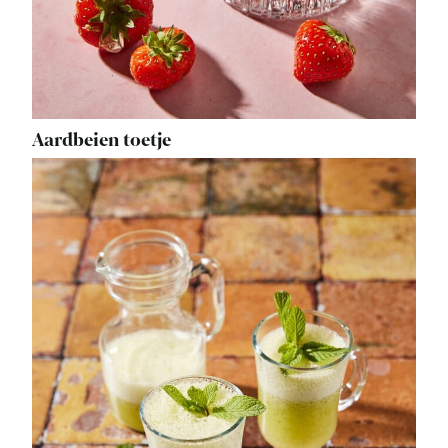
Aardbeien toetje