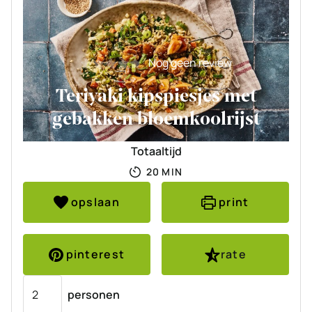
Nog geen review
Teriyaki kipspiesjes met
gebakken bloemkoolrijst
Totaaltijd
MINUTEN
20
MIN
opslaan
print
pinterest
rate
Porties
personen