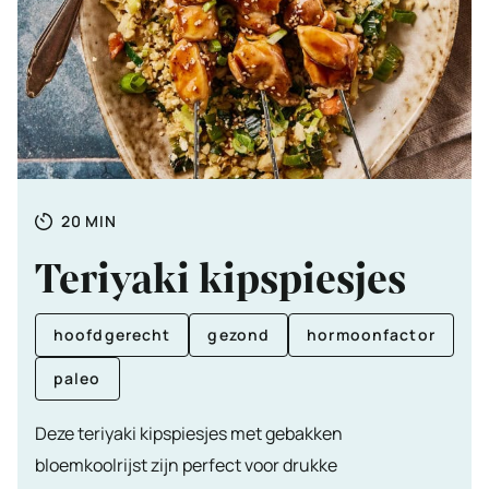
Totale
MINUTEN
20
MIN
tijd
Teriyaki kipspiesjes
hoofdgerecht
gezond
hormoonfactor
paleo
Deze teriyaki kipspiesjes met gebakken
bloemkoolrijst zijn perfect voor drukke