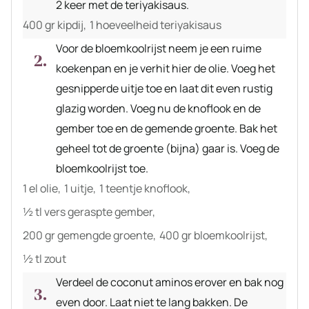
2 keer met de teriyakisaus.
400 gr kipdij,
1 hoeveelheid teriyakisaus
Voor de bloemkoolrijst neem je een ruime
koekenpan en je verhit hier de olie. Voeg het
gesnipperde uitje toe en laat dit even rustig
glazig worden. Voeg nu de knoflook en de
gember toe en de gemende groente. Bak het
geheel tot de groente (bijna) gaar is. Voeg de
bloemkoolrijst toe.
1 el olie,
1 uitje,
1 teentje knoflook,
½ tl vers geraspte gember,
200 gr gemengde groente,
400 gr bloemkoolrijst,
½ tl zout
Verdeel de coconut aminos erover en bak nog
even door. Laat niet te lang bakken. De