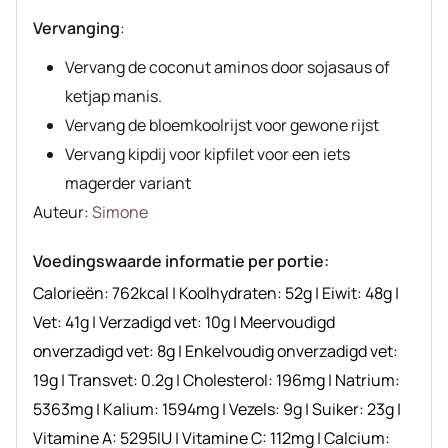
Vervanging
:
Vervang de coconut aminos door sojasaus of
ketjap manis.
Vervang de bloemkoolrijst voor gewone rijst
Vervang kipdij voor kipfilet voor een iets
magerder variant
Auteur
Auteur:
Simone
recept
Voedingswaarde informatie per portie:
Calorieën:
762
kcal
|
Koolhydraten:
52
g
|
Eiwit:
48
g
|
Vet:
41
g
|
Verzadigd vet:
10
g
|
Meervoudigd
onverzadigd vet:
8
g
|
Enkelvoudig onverzadigd vet:
19
g
|
Transvet:
0.2
g
|
Cholesterol:
196
mg
|
Natrium:
5363
mg
|
Kalium:
1594
mg
|
Vezels:
9
g
|
Suiker:
23
g
|
Vitamine A:
5295
IU
|
Vitamine C:
112
mg
|
Calcium: