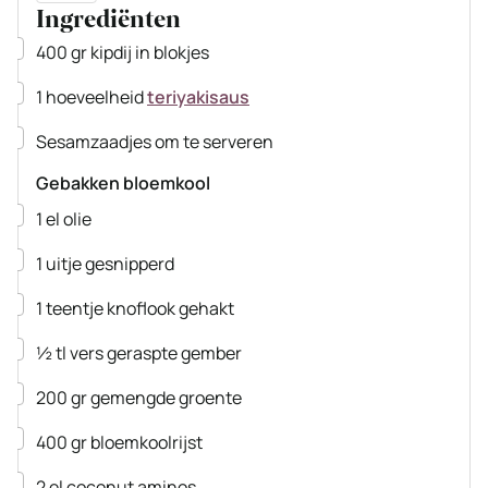
Ingrediënten
▢
400
gr
kipdij
in blokjes
▢
1
hoeveelheid
teriyakisaus
▢
Sesamzaadjes
om te serveren
Gebakken bloemkool
▢
1
el
olie
▢
1
uitje
gesnipperd
▢
1
teentje
knoflook
gehakt
▢
½
tl
vers geraspte gember
▢
200
gr
gemengde groente
▢
400
gr
bloemkoolrijst
▢
2
el
coconut aminos