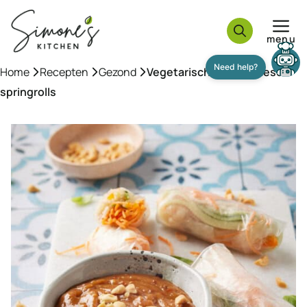
Ga
naar
menu
de
inhoud
Home
»
Recepten
»
Gezond
»
Vegetarische Vietnamese
springrolls