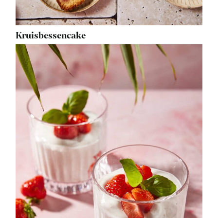
Kruisbessencake