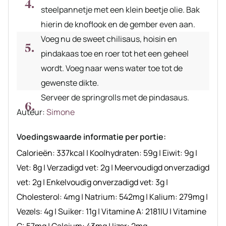
steelpannetje met een klein beetje olie. Bak
hierin de knoflook en de gember even aan.
Voeg nu de sweet chilisaus, hoisin en
pindakaas toe en roer tot het een geheel
wordt. Voeg naar wens water toe tot de
gewenste dikte.
Serveer de springrolls met de pindasaus.
Auteur
Auteur:
Simone
recept
Voedingswaarde informatie per portie:
Calorieën:
337
kcal
|
Koolhydraten:
59
g
|
Eiwit:
9
g
|
Vet:
8
g
|
Verzadigd vet:
2
g
|
Meervoudigd onverzadigd
vet:
2
g
|
Enkelvoudig onverzadigd vet:
3
g
|
Cholesterol:
4
mg
|
Natrium:
542
mg
|
Kalium:
279
mg
|
Vezels:
4
g
|
Suiker:
11
g
|
Vitamine A:
2181
IU
|
Vitamine
C:
57
mg
|
Calcium:
43
mg
|
Ijzer:
2
mg