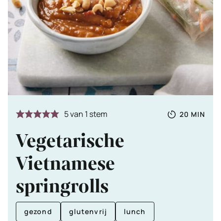
Totale
MINUTE
5
van 1 stem
20
MIN
tijd
Vegetarische
Vietnamese
springrolls
gezond
glutenvrij
lunch