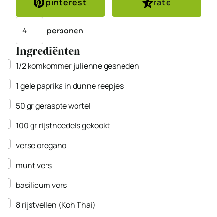
pinterest
rate
Porties
personen
Ingrediënten
▢
1/2
komkommer
julienne gesneden
▢
1
gele paprika
in dunne reepjes
▢
50
gr
geraspte wortel
▢
100
gr
rijstnoedels
gekookt
▢
verse oregano
▢
munt
vers
▢
basilicum
vers
▢
8
rijstvellen
(Koh Thai)