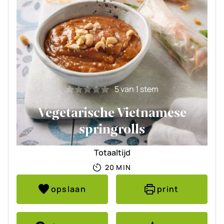
5
van 1 stem
Vegetarische Vietnamese
springrolls
Totaaltijd
MINUTEN
20
MIN
opslaan
print