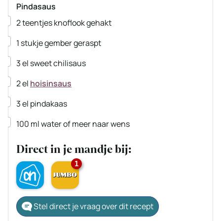
Pindasaus
▢
2
teentjes
knoflook
gehakt
▢
1
stukje
gember
geraspt
▢
3
el
sweet chilisaus
▢
2
el
hoisinsaus
▢
3
el
pindakaas
▢
100
ml
water
of meer naar wens
Direct in je mandje bij:
1
Stel direct je vraag over dit recept