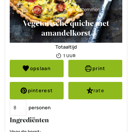
4.2
van
5
stemmen
Vegetarische quiche met
amandelkorst
Totaaltijd
UUR
1
UUR
opslaan
print
pinterest
rate
Porties
personen
Ingrediënten
Voor de korst: