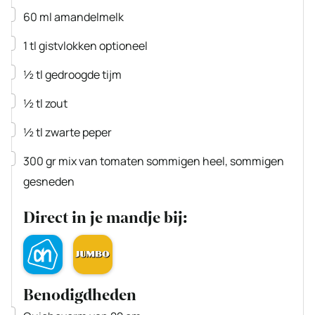
▢
60
ml
amandelmelk
▢
1
tl
gistvlokken
optioneel
▢
½
tl
gedroogde tijm
▢
½
tl
zout
▢
½
tl
zwarte peper
▢
300
gr
mix van tomaten
sommigen heel, sommigen
gesneden
Direct in je mandje bij:
Benodigdheden
▢