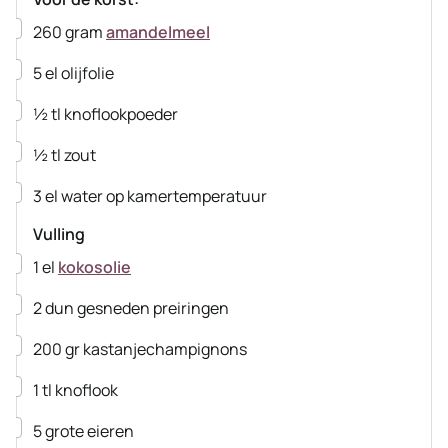
▢
260
gram
amandelmeel
▢
5
el
olijfolie
▢
½
tl
knoflookpoeder
▢
½
tl
zout
▢
3
el
water op kamertemperatuur
Vulling
▢
1
el
kokosolie
▢
2
dun gesneden preiringen
▢
200
gr
kastanjechampignons
▢
1
tl
knoflook
▢
5
grote eieren