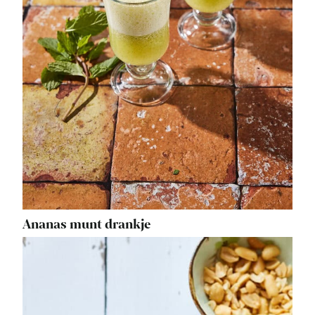
Ananas munt drankje