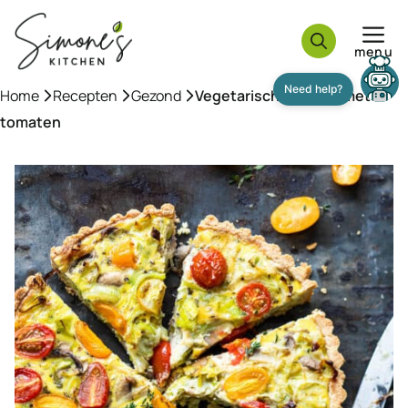
Ga
naar
menu
de
inhoud
Home
»
Recepten
»
Gezond
»
Vegetarische quiche met
tomaten