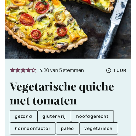
Totale
UUR
4.20
van
5
stemmen
1
UUR
tijd
Vegetarische quiche
met tomaten
gezond
glutenvrij
hoofdgerecht
hormoonfactor
paleo
vegetarisch