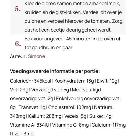
Klop de eieren samen met de amandelmelk,
kruiden en de gistvlokken. Verdeel dit over je
quiche en verdeel hierover de tomaten. Zorg
dat het een beetje kleurig geheel wordt.
Bak voor ongeveer 45 minuten in de oven of
tot goudbruin en gaar
Auteur
Auteur:
Simone
recept
Voedingswaarde informatie per portie:
Calorieën:
345
kcal
|
Koolhydraten:
13
g
|
Eiwit:
12
g
|
Vet:
29
g
|
Verzadigd vet:
5
g
|
Meervoudigd
onverzadigd vet:
2
g
|
Enkelvoudig onverzadigd vet:
8
g
|
Transvet:
1
g
|
Cholesterol:
102
mg
|
Natrium:
348
mg
|
Kalium:
288
mg
|
Vezels:
5
g
|
Suiker:
4
g
|
Vitamine A:
834
IU
|
Vitamine C:
8
mg
|
Calcium:
117
mg
|
Ijzer:
3
mg