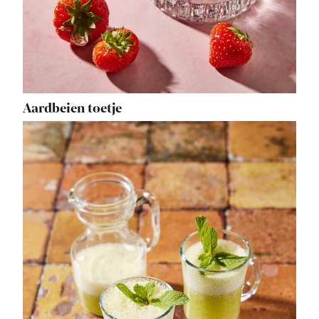
Aardbeien toetje