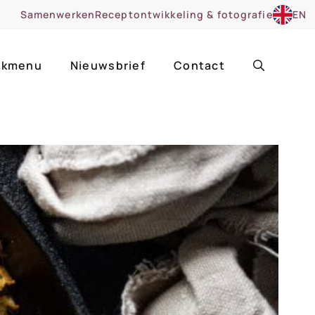
Samenwerken
Receptontwikkeling & fotografie
EN
kmenu
Nieuwsbrief
Contact
ir
Uitgelicht
roentes
ruitsoorten
zoet
cue
nsgerecht
ooker