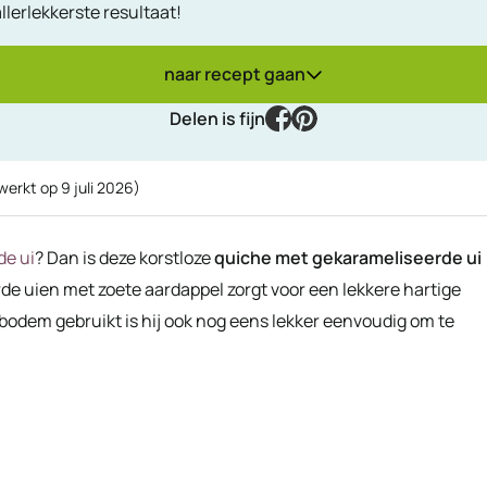
llerlekkerste resultaat!
naar recept gaan
facebook
pinterest
Delen is fijn
ewerkt op
9 juli 2026
)
de ui
? Dan is deze korstloze
quiche met gekarameliseerde ui
de uien met zoete aardappel zorgt voor een lekkere hartige
bodem gebruikt is hij ook nog eens lekker eenvoudig om te