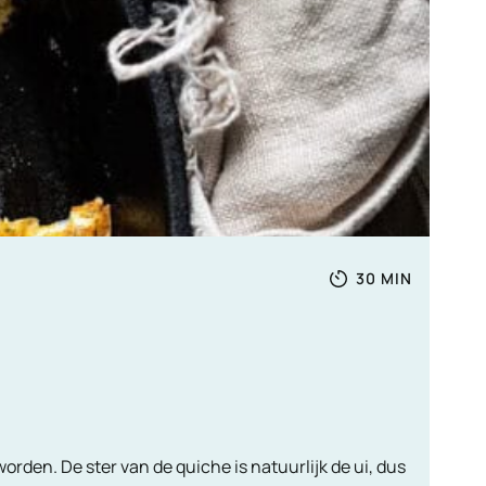
Totale
MINUTEN
30
MIN
tijd
den. De ster van de quiche is natuurlijk de ui, dus