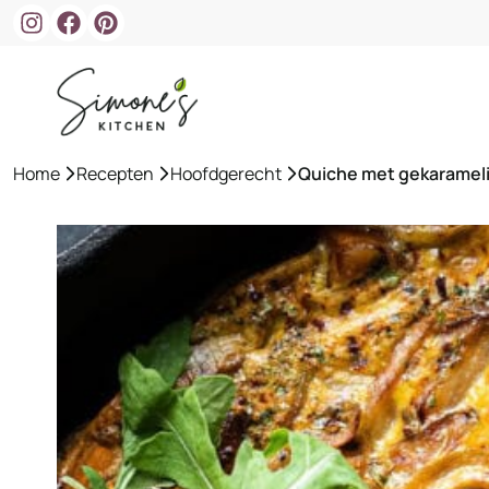
Ga
naar
de
inhoud
Home
»
Recepten
»
Hoofdgerecht
»
Quiche met gekarameli