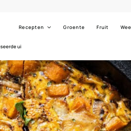
Recepten
Groente
Fruit
Wee
seerde ui
Gang
Popula
alle g
ontbijt
bijgerechten
alle f
lunch
hoofdgerechten
zomer
borrelhapjes
desserts
barbe
voorgerechten
drankjes
eenpa
slow c