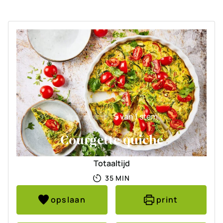
5
van 1 stem
Courgette quiche
Totaaltijd
MINUTEN
35
MIN
opslaan
print