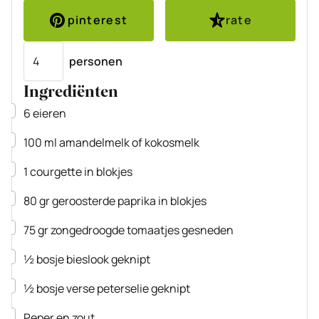
pinterest
rate
Porties
personen
Ingrediënten
▢
6
eieren
▢
100
ml
amandelmelk
of kokosmelk
▢
1
courgette
in blokjes
▢
80
gr
geroosterde paprika
in blokjes
▢
75
gr
zongedroogde tomaatjes
gesneden
▢
½
bosje
bieslook
geknipt
▢
½
bosje
verse peterselie
geknipt
▢
Peper en zout