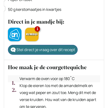
▢
50
g
kerstomaatjes
in kwartjes
Direct in je mandje bij:
1
Stel direct je vraag over dit recept
Hoe maak je de courgettequiche
Verwarm de oven voor op 180˚C
Klop de eieren los met de amandelmelk en
voeg wat peper en zout toe. Meng dit met de
verse kruiden. Hou wat van de kruiden apart
om te serveren.