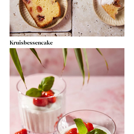
Kruisbessencake