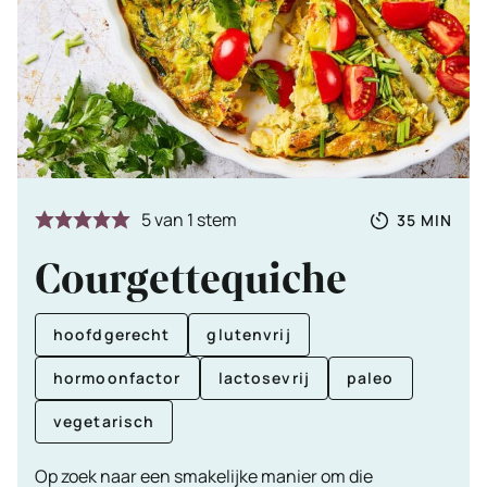
Totale
MINUTE
5
van 1 stem
35
MIN
tijd
Courgettequiche
hoofdgerecht
glutenvrij
hormoonfactor
lactosevrij
paleo
vegetarisch
Op zoek naar een smakelijke manier om die