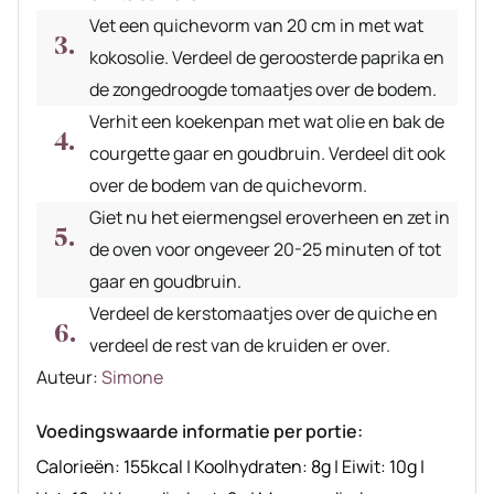
Vet een quichevorm van 20 cm in met wat
kokosolie. Verdeel de geroosterde paprika en
de zongedroogde tomaatjes over de bodem.
Verhit een koekenpan met wat olie en bak de
courgette gaar en goudbruin. Verdeel dit ook
over de bodem van de quichevorm.
Giet nu het eiermengsel eroverheen en zet in
de oven voor ongeveer 20-25 minuten of tot
gaar en goudbruin.
Verdeel de kerstomaatjes over de quiche en
verdeel de rest van de kruiden er over.
Auteur
Auteur:
Simone
recept
Voedingswaarde informatie per portie:
Calorieën:
155
kcal
|
Koolhydraten:
8
g
|
Eiwit:
10
g
|