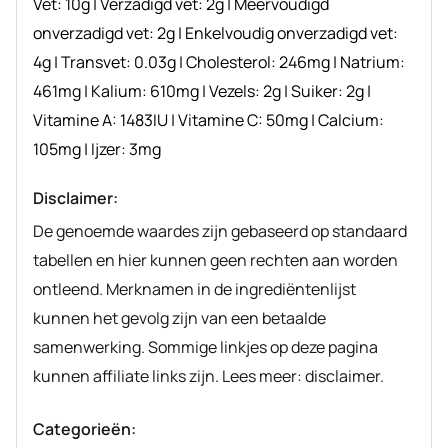
Vet:
10
g
|
Verzadigd vet:
2
g
|
Meervoudigd
onverzadigd vet:
2
g
|
Enkelvoudig onverzadigd vet:
4
g
|
Transvet:
0.03
g
|
Cholesterol:
246
mg
|
Natrium:
461
mg
|
Kalium:
610
mg
|
Vezels:
2
g
|
Suiker:
2
g
|
Vitamine A:
1483
IU
|
Vitamine C:
50
mg
|
Calcium:
105
mg
|
Ijzer:
3
mg
Disclaimer:
De genoemde waardes zijn gebaseerd op standaard
tabellen en hier kunnen geen rechten aan worden
ontleend. Merknamen in de ingrediëntenlijst
kunnen het gevolg zijn van een betaalde
samenwerking. Sommige linkjes op deze pagina
kunnen affiliate links zijn. Lees meer: disclaimer.
Categorieën: