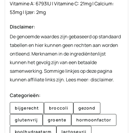
Vitamine A:
6793
IU
|
Vitamine C:
21
mg
|
Calcium:
53
mg
|
Ijzer:
2
mg
Disclaimer:
De genoemde waardes zijn gebaseerd op standaard
tabellen en hier kunnen geen rechten aan worden
ontleend. Merknamen in de ingrediëntenlijst
kunnen het gevolg zijn van een betaalde
samenwerking. Sommige linkjes op deze pagina
kunnen affiliate links zijn. Lees meer: disclaimer.
Categorieën:
bijgerecht
broccoli
gezond
glutenvrij
groente
hormoonfactor
koolhydraatarm
lactosevrij