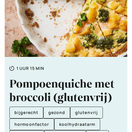
Totale
UUR
MINUTEN
1
UUR
15
MIN
tijd
Pompoenquiche met
broccoli (glutenvrij)
bijgerecht
gezond
glutenvrij
hormoonfactor
koolhydraatarm