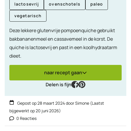
lactosevrij
ovenschotels
paleo
vegetarisch
Deze lekkere glutenvrije pompoenquiche gebruikt
bakbananenmeel en cassavemeel in de korst. De
quiche is lactosevrij en past in een koolhydraatarm
dieet.
naar recept gaan
facebook
pinterest
Delen is fijn
Gepost op
28 maart 2024
door
Simone
(Laatst
bijgewerkt op
20 juni 2026
)
0 Reacties