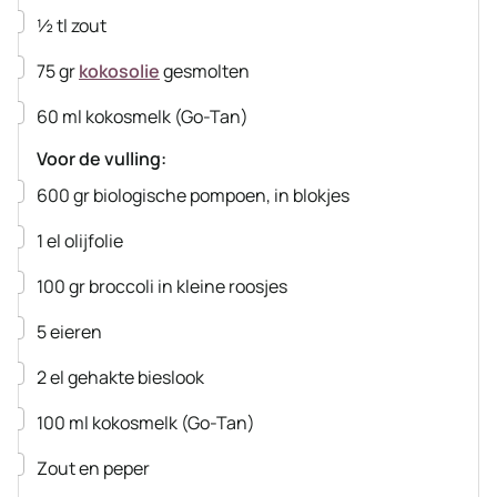
▢
½
tl
zout
▢
75
gr
kokosolie
gesmolten
▢
60
ml
kokosmelk
(Go-Tan)
Voor de vulling:
▢
600
gr
biologische pompoen, in blokjes
▢
1
el
olijfolie
▢
100
gr
broccoli
in kleine roosjes
▢
5
eieren
▢
2
el
gehakte bieslook
▢
100
ml
kokosmelk
(Go-Tan)
▢
Zout en peper