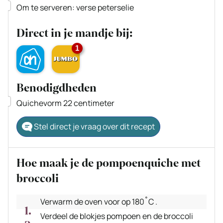
▢
Om te serveren: verse peterselie
Direct in je mandje bij:
1
Benodigdheden
▢
Quichevorm 22 centimeter
Stel direct je vraag over dit recept
Hoe maak je de pompoenquiche met
broccoli
Verwarm de oven voor op 180˚C .
Verdeel de blokjes pompoen en de broccoli