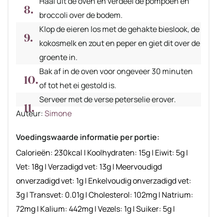
Haal uit de oven en verdeel de pompoen en
broccoli over de bodem.
Klop de eieren los met de gehakte bieslook, de
kokosmelk en zout en peper en giet dit over de
groente in.
Bak af in de oven voor ongeveer 30 minuten
of tot het ei gestold is.
Serveer met de verse peterselie erover.
Auteur
Auteur:
Simone
recept
Voedingswaarde informatie per portie:
Calorieën:
230
kcal
|
Koolhydraten:
15
g
|
Eiwit:
5
g
|
Vet:
18
g
|
Verzadigd vet:
13
g
|
Meervoudigd
onverzadigd vet:
1
g
|
Enkelvoudig onverzadigd vet:
3
g
|
Transvet:
0.01
g
|
Cholesterol:
102
mg
|
Natrium:
72
mg
|
Kalium:
442
mg
|
Vezels:
1
g
|
Suiker:
5
g
|