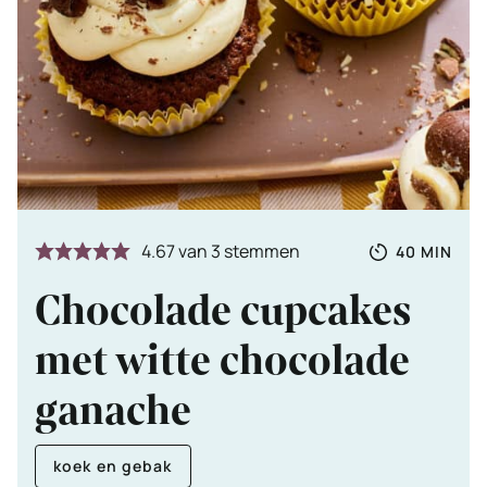
Totale
MINUTE
4.67
van
3
stemmen
40
MIN
tijd
Chocolade cupcakes
met witte chocolade
ganache
koek en gebak