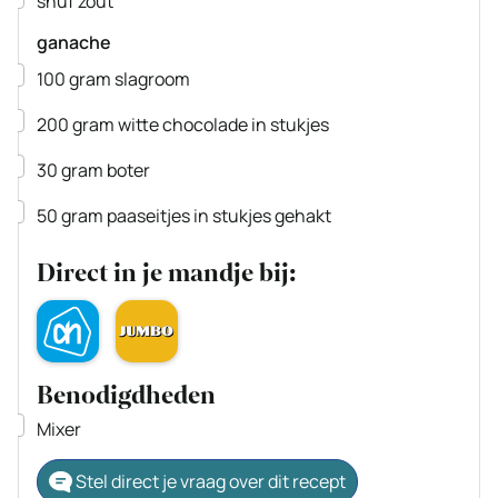
snuf zout
ganache
▢
100
gram
slagroom
▢
200
gram
witte chocolade
in stukjes
▢
30
gram
boter
▢
50
gram
paaseitjes in stukjes gehakt
Direct in je mandje bij:
Benodigdheden
▢
Mixer
Stel direct je vraag over dit recept