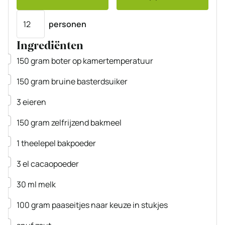
Porties
personen
Ingrediënten
▢
150
gram
boter
op kamertemperatuur
▢
150
gram
bruine basterdsuiker
▢
3
eieren
▢
150
gram
zelfrijzend bakmeel
▢
1
theelepel
bakpoeder
▢
3
el
cacaopoeder
▢
30
ml
melk
▢
100
gram
paaseitjes
naar keuze in stukjes
▢