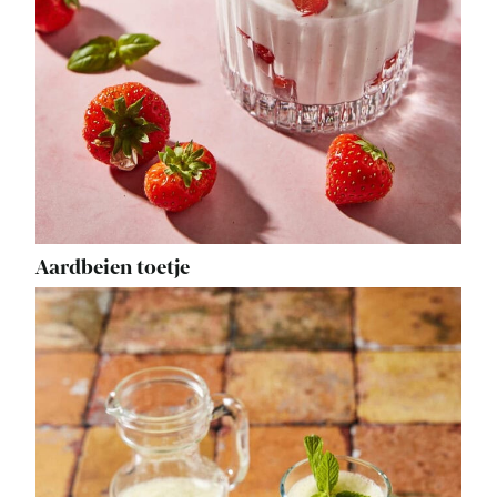
Aardbeien toetje