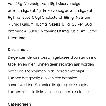
Vet:
26
g
|
Verzadigd vet:
16
g
|
Meervoudigd
onverzadigd vet:
1
g
|
Enkelvoudig onverzadigd vet:
6
g
|
Transvet:
0.5
g
|
Cholesterol:
88
mg
|
Natrium:
140
mg
|
Kalium:
103
mg
|
Vezels:
0.4
g
|
Suiker:
30
g
|
Vitamine A:
598
IU
|
Vitamine C:
1
mg
|
Calcium:
83
mg
|
Ijzer:
1
mg
Disclaimer:
De genoemde waardes zijn gebaseerd op standaard
tabellen en hier kunnen geen rechten aan worden
ontleend. Merknamen in de ingrediëntenlijst
kunnen het gevolg zijn van een betaalde
samenwerking. Sommige linkjes op deze pagina
kunnen affiliate links zijn. Lees meer: disclaimer.
Categorieën: