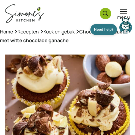
Ga
naar
menu
de
inhoud
Home
»
Recepten
»
Koek en gebak
»
Chocolade cupcakes
Need help?
met witte chocolade ganache