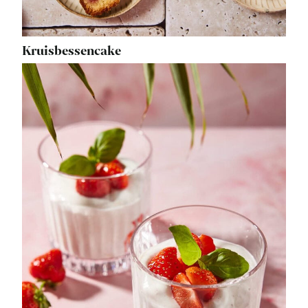
Kruisbessencake