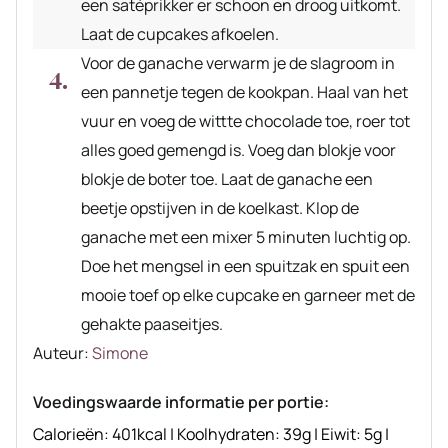
een satéprikker er schoon en droog uitkomt.
Laat de cupcakes afkoelen.
Voor de ganache verwarm je de slagroom in
een pannetje tegen de kookpan. Haal van het
vuur en voeg de wittte chocolade toe, roer tot
alles goed gemengd is. Voeg dan blokje voor
blokje de boter toe. Laat de ganache een
beetje opstijven in de koelkast. Klop de
ganache met een mixer 5 minuten luchtig op.
Doe het mengsel in een spuitzak en spuit een
mooie toef op elke cupcake en garneer met de
gehakte paaseitjes.
Auteur
Auteur:
Simone
recept
Voedingswaarde informatie per portie:
Calorieën:
401
kcal
|
Koolhydraten:
39
g
|
Eiwit:
5
g
|