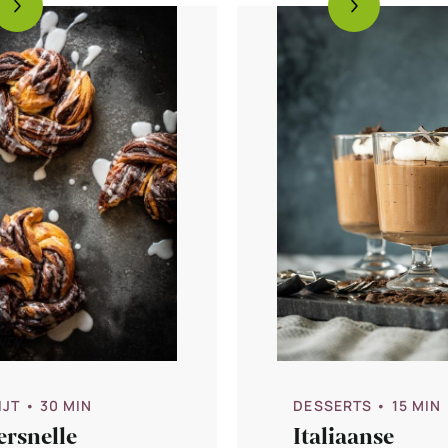
IJT
• 30 MIN
DESSERTS
• 15 MIN
ersnelle
Italiaanse