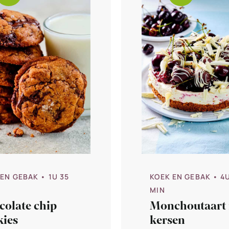
 EN GEBAK
• 1U 35
KOEK EN GEBAK
• 4
MIN
colate chip
Monchoutaart
kies
kersen