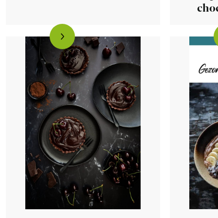
cho
met