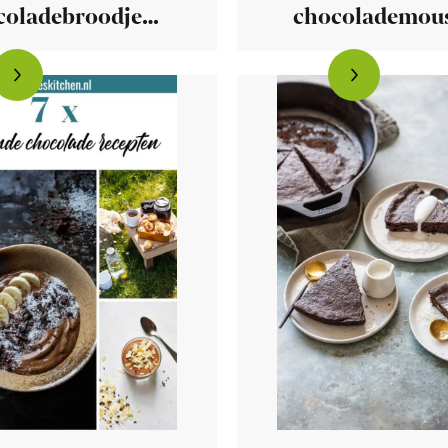
coladebroodjes
chocolademou
 croissantdeeg
met koffie