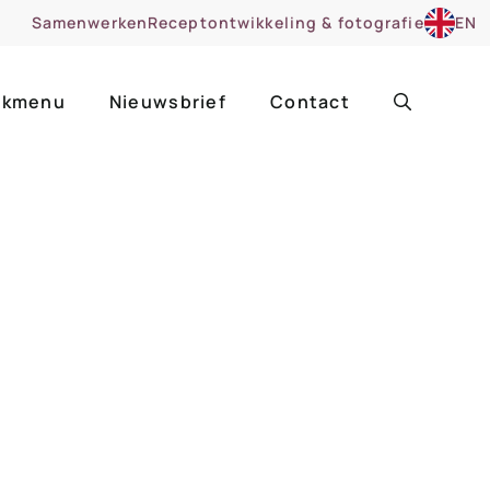
Samenwerken
Receptontwikkeling & fotografie
EN
kmenu
Nieuwsbrief
Contact
ir
Uitgelicht
roentes
ruitsoorten
zoet
cue
nsgerecht
ooker