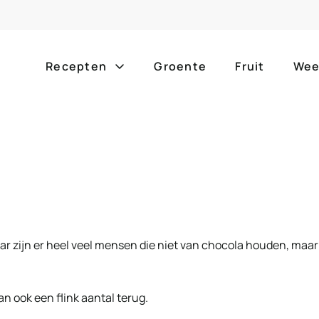
Recepten
Groente
Fruit
Wee
Gang
Popula
alle g
ontbijt
bijgerechten
alle f
lunch
hoofdgerechten
zomer
borrelhapjes
desserts
ar zijn er heel veel mensen die niet van chocola houden, maar
barbe
voorgerechten
drankjes
eenpa
an ook een flink aantal terug.
slow c