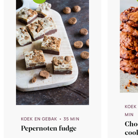
KOEK
MIN
KOEK EN GEBAK
• 35 MIN
Cho
Pepernoten fudge
coo