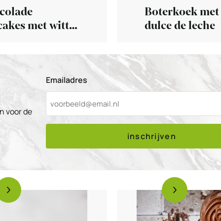
colade
Boterkoek met
akes met witte
dulce de leche
colade ganache
Emailadres
n voor de
inschrijven