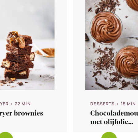
DESSERTS
• 15 MIN
RYER
• 22 MIN
Chocolademou
ryer brownies
met olijfolie
(zonder ei)