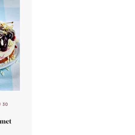
U 30
 met