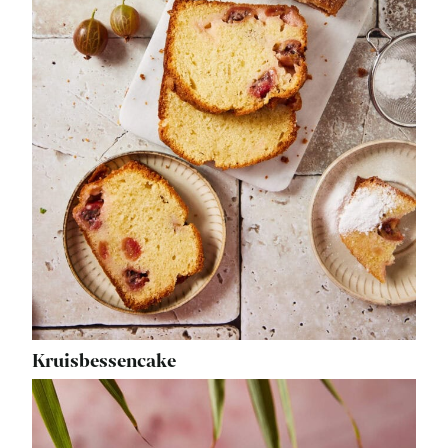
Kruisbessencake