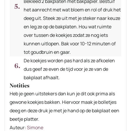
Bekleed 2 bakplaten met bakpapier. Bestuif
het aanrecht met wat bloem en rol of druk het
deeg uit. Steek ze uit met je steker naar keuze
en leg ze op de bakplaten. Hou wat ruimte
over tussen de koekjes zodat ze nog iets
kunnen uitlopen. Bak voor 10-12 minuten of
tot goudbruin en gaar.
De koekjes worden pas hard als ze afkoelen
dus geef ze even de tijd voor je ze van de
bakplaat afhaalt.
Notities
Heb je geen uitstekers dan kun je dit ook prima als
gewone koekjes bakken. Hiervoor maak je bolletjes
deeg en deze druk je met je hand op de bakplaat een
beetje platter.
Auteur
Auteur:
Simone