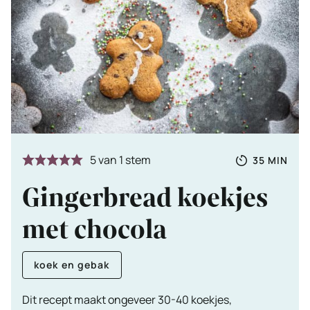
Totale
MINUTE
5
van 1 stem
35
MIN
tijd
Gingerbread koekjes
met chocola
koek en gebak
Dit recept maakt ongeveer 30-40 koekjes,