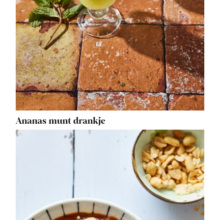
Ananas munt drankje