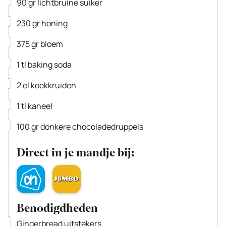
▢
90
gr
lichtbruine suiker
▢
230
gr
honing
▢
375
gr
bloem
▢
1
tl
baking soda
▢
2
el
koekkruiden
▢
1
tl
kaneel
▢
100
gr
donkere chocoladedruppels
Direct in je mandje bij:
Benodigdheden
▢
Gingerbread uitstekers