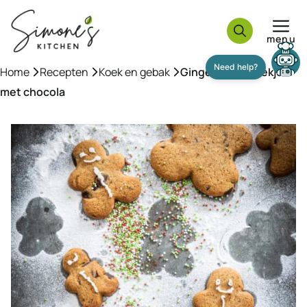
Ga
naar
menu
de
inhoud
Home
»
Recepten
»
Koek en gebak
»
Gingerbread koekjes
met chocola