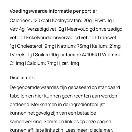
recept
Voedingswaarde informatie per portie:
Calorieën:
120
kcal
|
Koolhydraten:
20
g
|
Eiwit:
1
g
|
Vet:
4
g
|
Verzadigd vet:
2
g
|
Meervoudigd onverzadigd
vet:
1
g
|
Enkelvoudig onverzadigd vet:
1
g
|
Transvet:
1
g
|
Cholesterol:
9
mg
|
Natrium:
73
mg
|
Kalium:
21
mg
|
Vezels:
1
g
|
Suiker:
10
g
|
Vitamine A:
105
IU
|
Vitamine
C:
1
mg
|
Calcium:
7
mg
|
Ijzer:
1
mg
Disclaimer:
De genoemde waardes zijn gebaseerd op standaard
tabellen en hier kunnen geen rechten aan worden
ontleend. Merknamen in de ingrediëntenlijst
kunnen het gevolg zijn van een betaalde
samenwerking. Sommige linkjes op deze pagina
kunnen affiliate links zijn. Lees meer: disclaimer.