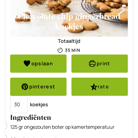
5
van 1 stem
Chocolate chip gingerbread
koekjes
Totaaltijd
MINUTEN
35
MIN
opslaan
print
pinterest
rate
Porties
koekjes
Ingrediënten
▢
125
gr
ongezouten boter
op kamertemperatuur