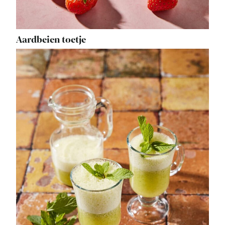
Aardbeien toetje