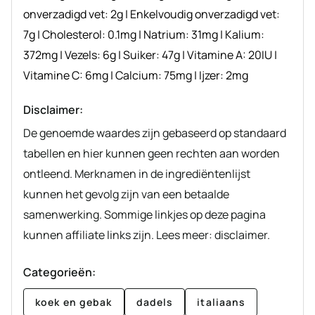
onverzadigd vet:
2
g
|
Enkelvoudig onverzadigd vet:
7
g
|
Cholesterol:
0.1
mg
|
Natrium:
31
mg
|
Kalium:
372
mg
|
Vezels:
6
g
|
Suiker:
47
g
|
Vitamine A:
20
IU
|
Vitamine C:
6
mg
|
Calcium:
75
mg
|
Ijzer:
2
mg
Disclaimer:
De genoemde waardes zijn gebaseerd op standaard
tabellen en hier kunnen geen rechten aan worden
ontleend. Merknamen in de ingrediëntenlijst
kunnen het gevolg zijn van een betaalde
samenwerking. Sommige linkjes op deze pagina
kunnen affiliate links zijn. Lees meer: disclaimer.
Categorieën:
koek en gebak
dadels
italiaans