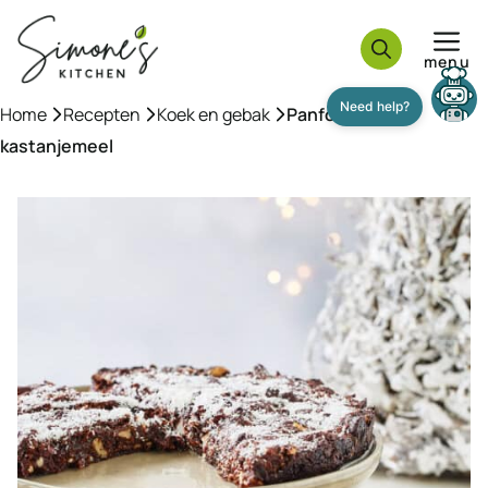
Ga
naar
menu
de
inhoud
Home
»
Recepten
»
Koek en gebak
»
Panforte met
kastanjemeel