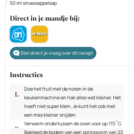
▢
50
ml
sinaasappelsap
Direct in je mandje bij:
Stel direct je vraag over dit recept
Instructies
Doe het fruit met de noten in de
keukenmachine en hak alles wat kleiner. Het
hoeft niet super klein. Je kunt het ook met
een mes kleiner snijden.
Verwarm ondertussen de oven voor op 170˚C.
Bekleed de bodem van een springvorm van 22