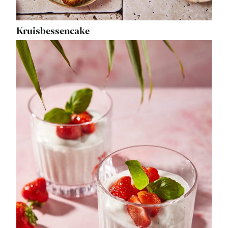
Kruisbessencake