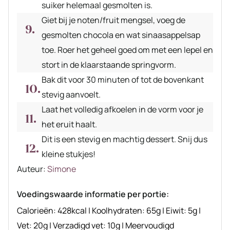
suiker helemaal gesmolten is.
Giet bij je noten/fruit mengsel, voeg de
gesmolten chocola en wat sinaasappelsap
toe. Roer het geheel goed om met een lepel en
stort in de klaarstaande springvorm.
Bak dit voor 30 minuten of tot de bovenkant
stevig aanvoelt.
Laat het volledig afkoelen in de vorm voor je
het eruit haalt.
Dit is een stevig en machtig dessert. Snij dus
kleine stukjes!
Auteur
Auteur:
Simone
recept
Voedingswaarde informatie per portie:
Calorieën:
428
kcal
|
Koolhydraten:
65
g
|
Eiwit:
5
g
|
Vet:
20
g
|
Verzadigd vet:
10
g
|
Meervoudigd