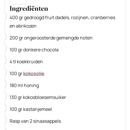
Ingrediënten
▢
400
gr
gedroogd fruit
dadels, rozijnen, cranberries
en abrikozen
▢
200
gr
ongeroosterde gemengde noten
▢
100
gr
donkere chocola
▢
4
tl
koekkruiden
▢
100
gr
kokosolie
▢
180
ml
honing
▢
130
gr
kokosbloesemsuiker
▢
100
gr
kastanjemeel
▢
Rasp van 2 sinaasappels