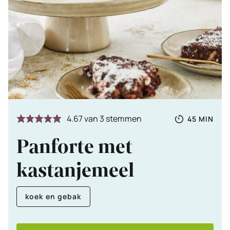
Totale
MINUTE
4.67
van
3
stemmen
45
MIN
tijd
Panforte met
kastanjemeel
koek en gebak