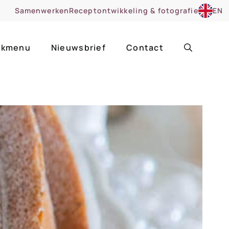
Samenwerken
Receptontwikkeling & fotografie
EN
kmenu
Nieuwsbrief
Contact
ir
Uitgelicht
roentes
ruitsoorten
zoet
cue
nsgerecht
ooker