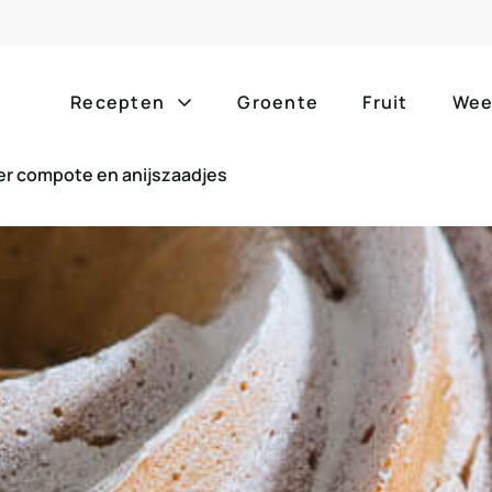
Recepten
Groente
Fruit
Wee
er compote en anijszaadjes
Gang
Popula
alle g
ontbijt
bijgerechten
alle f
lunch
hoofdgerechten
zomer
borrelhapjes
desserts
barbe
voorgerechten
drankjes
eenpa
slow c