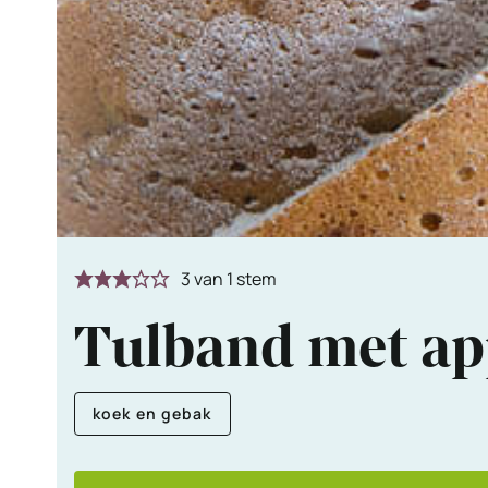
3
van 1 stem
Tulband met ap
koek en gebak