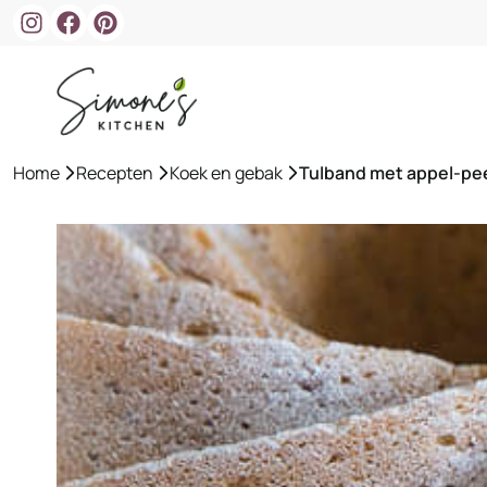
Ga
naar
de
inhoud
Home
»
Recepten
»
Koek en gebak
»
Tulband met appel-pe