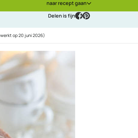
naar recept gaan
facebook
pinterest
Delen is fijn
ewerkt op
20 juni 2026
)