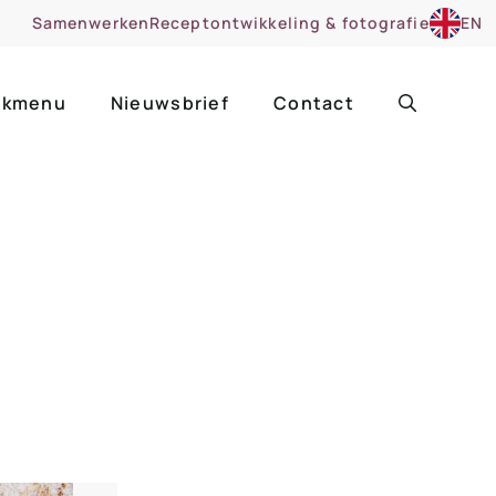
Samenwerken
Receptontwikkeling & fotografie
EN
kmenu
Nieuwsbrief
Contact
ir
Uitgelicht
roentes
ruitsoorten
zoet
cue
nsgerecht
ooker