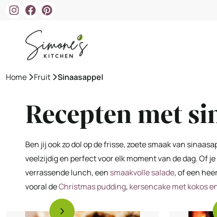
Ga
naar
de
inhoud
Home
»
Fruit
»
Sinaasappel
Recepten met si
Ben jij ook zo dol op de frisse, zoete smaak van sinaas
veelzijdig en perfect voor elk moment van de dag. Of j
verrassende lunch, een
smaakvolle salade
, of een hee
vooral de
Christmas pudding
,
kersencake met kokos en