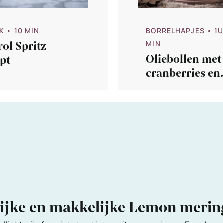
K
• 10 MIN
BORRELHAPJES
• 1U
ol Spritz
MIN
Oliebollen met
pt
cranberries en
sinaasappel
lijke en makkelijke Lemon meri