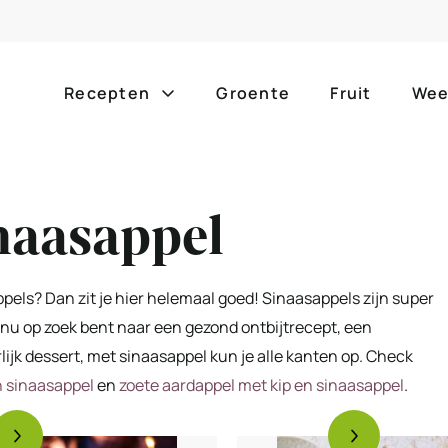
Recepten
Groente
Fruit
Wee
Gang
Popula
naasappel
alle g
ontbijt
bijgerechten
alle f
lunch
hoofdgerechten
appels? Dan zit je hier helemaal goed! Sinaasappels zijn super
zomer
e nu op zoek bent naar een gezond ontbijtrecept, een
borrelhapjes
desserts
rlijk dessert, met sinaasappel kun je alle kanten op. Check
barbe
voorgerechten
drankjes
 sinaasappel
en
zoete aardappel met kip en sinaasappel
.
eenpa
slow c