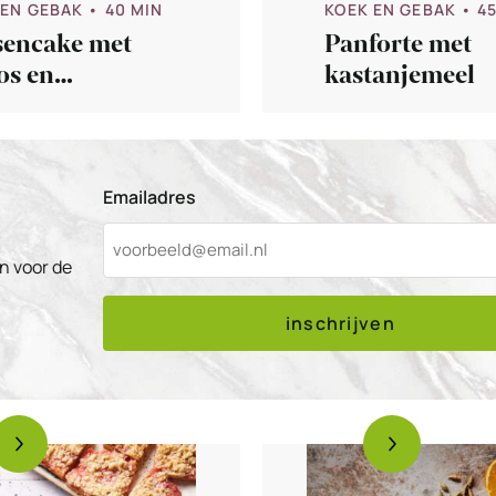
 EN GEBAK
• 40 MIN
KOEK EN GEBAK
• 4
sencake met
Panforte met
os en
kastanjemeel
aasappel
Emailadres
n voor de
inschrijven