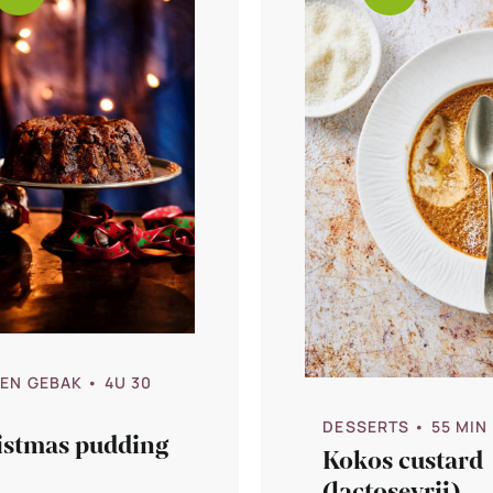
 EN GEBAK
• 4U 30
DESSERTS
• 55 MIN
istmas pudding
Kokos custard
(lactosevrij)