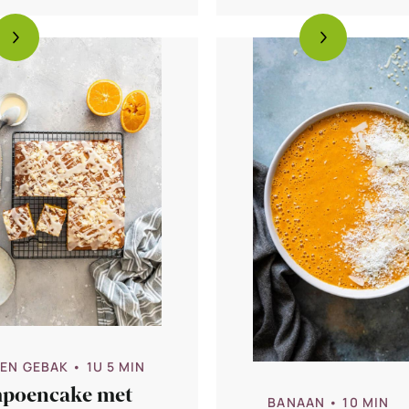
 EN GEBAK
• 1U 5 MIN
poencake met
BANAAN
• 10 MIN