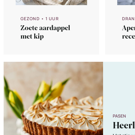
DRAN
GEZOND
• 1 UUR
Aper
Zoete aardappel
rece
met kip
PASEN
Heer