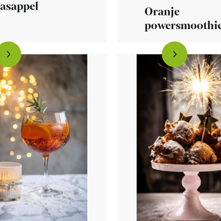
aasappel
Oranje
powersmoothi