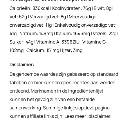
Calorieën:
830
kcal
|
Koolhydraten:
76
g
|
Eiwit:
8
g
|
Vet:
62
g
|
Verzadigd vet:
8
g
|
Meervoudigd
onverzadigd vet:
11
g
|
Enkelvoudig onverzadigd vet:
41
g
|
Natrium:
149
mg
|
Kalium:
1646
mg
|
Vezels:
22
g
|
Suiker:
44
g
|
Vitamine A:
33962
IU
|
Vitamine C:
102
mg
|
Calcium:
151
mg
|
Ijzer:
3
mg
Disclaimer:
De genoemde waardes zijn gebaseerd op standaard
tabellen en hier kunnen geen rechten aan worden
ontleend. Merknamen in de ingrediëntenlijst
kunnen het gevolg zijn van een betaalde
samenwerking. Sommige linkjes op deze pagina
kunnen affiliate links zijn. Lees meer: disclaimer.