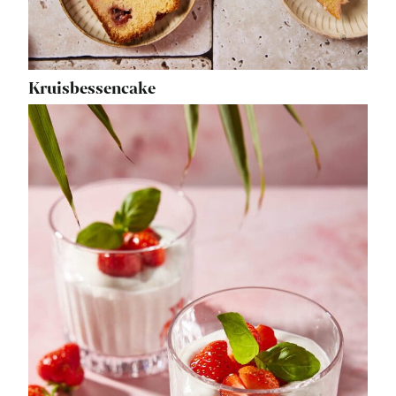
Kruisbessencake