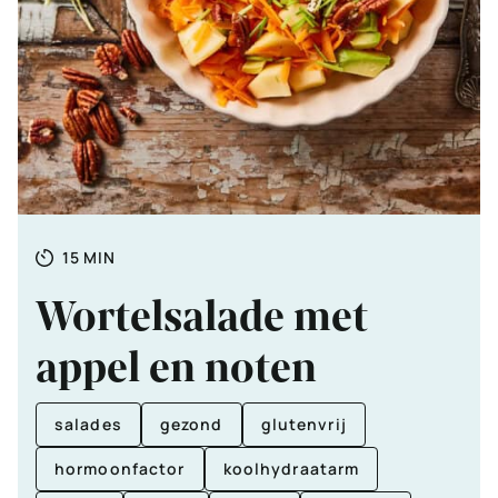
Totale
MINUTEN
15
MIN
tijd
Wortelsalade met
appel en noten
salades
gezond
glutenvrij
hormoonfactor
koolhydraatarm