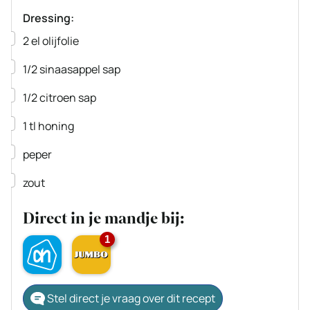
Dressing:
▢
2
el
olijfolie
▢
1/2
sinaasappel
sap
▢
1/2
citroen
sap
▢
1
tl
honing
▢
peper
▢
zout
Direct in je mandje bij:
1
Stel direct je vraag over dit recept