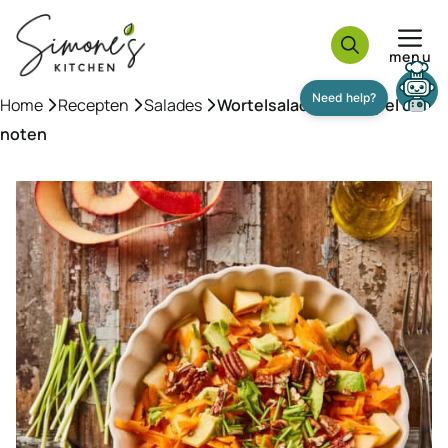
Ga
naar
menu
de
inhoud
Home
»
Recepten
»
Salades
»
Wortelsalade met appel en
noten