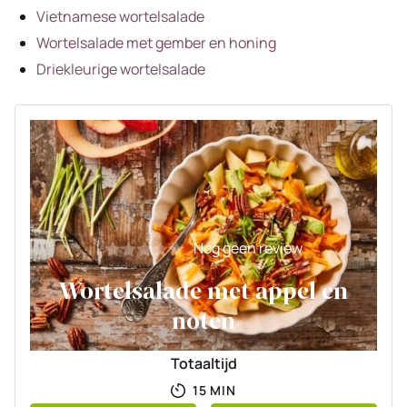
Vietnamese wortelsalade
Wortelsalade met gember en honing
Driekleurige wortelsalade
Nog geen review
Wortelsalade met appel en
noten
Totaaltijd
MINUTEN
15
MIN