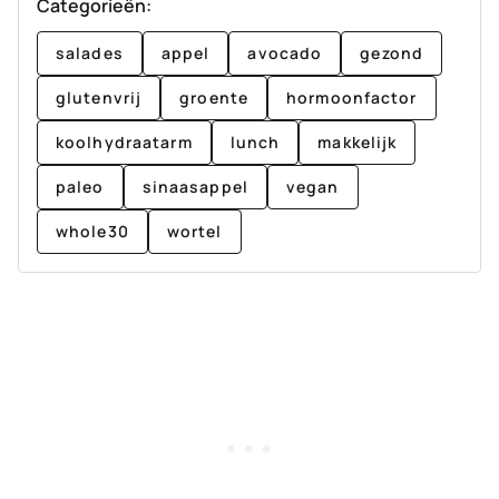
Categorieën:
salades
appel
avocado
gezond
glutenvrij
groente
hormoonfactor
koolhydraatarm
lunch
makkelijk
paleo
sinaasappel
vegan
whole30
wortel