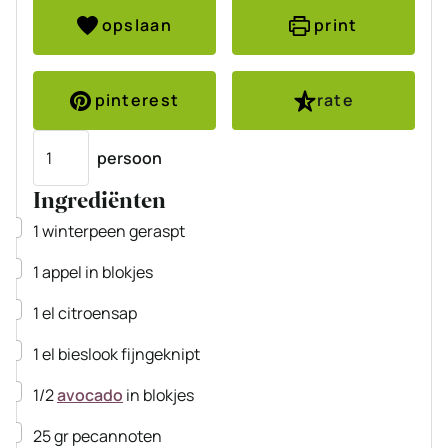
opslaan
print
pinterest
rate
Porties
persoon
Ingrediënten
▢
1
winterpeen
geraspt
▢
1
appel
in blokjes
▢
1
el
citroensap
▢
1
el
bieslook
fijngeknipt
▢
1/2
avocado
in blokjes
▢
25
gr
pecannoten