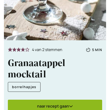
Totale
MINUTE
4
van
2
stemmen
5
MIN
tijd
Granaatappel
mocktail
borrelhapjes
naar recept gaan