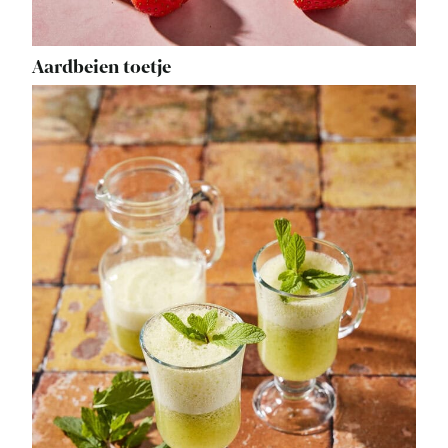
Aardbeien toetje