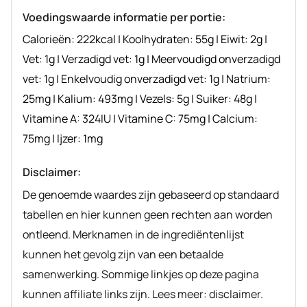
recept
Voedingswaarde informatie per portie:
Calorieën:
222
kcal
|
Koolhydraten:
55
g
|
Eiwit:
2
g
|
Vet:
1
g
|
Verzadigd vet:
1
g
|
Meervoudigd onverzadigd
vet:
1
g
|
Enkelvoudig onverzadigd vet:
1
g
|
Natrium:
25
mg
|
Kalium:
493
mg
|
Vezels:
5
g
|
Suiker:
48
g
|
Vitamine A:
324
IU
|
Vitamine C:
75
mg
|
Calcium:
75
mg
|
Ijzer:
1
mg
Disclaimer:
De genoemde waardes zijn gebaseerd op standaard
tabellen en hier kunnen geen rechten aan worden
ontleend. Merknamen in de ingrediëntenlijst
kunnen het gevolg zijn van een betaalde
samenwerking. Sommige linkjes op deze pagina
kunnen affiliate links zijn. Lees meer: disclaimer.