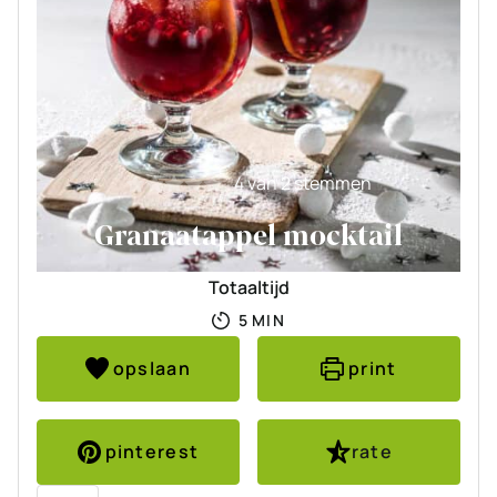
4
van
2
stemmen
Granaatappel mocktail
Totaaltijd
MINUTEN
5
MIN
opslaan
print
pinterest
rate