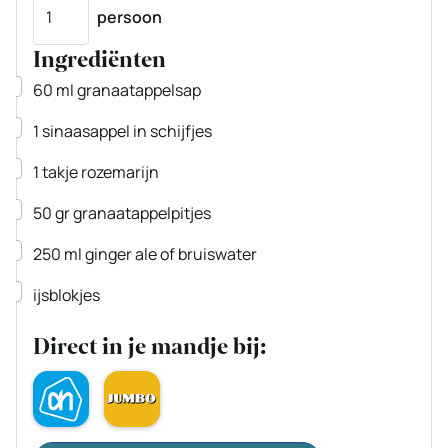
Porties
persoon
Ingrediënten
▢
60
ml
granaatappelsap
▢
1
sinaasappel
in schijfjes
▢
1
takje
rozemarijn
▢
50
gr
granaatappelpitjes
▢
250
ml
ginger ale of bruiswater
▢
ijsblokjes
Direct in je mandje bij: