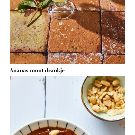
Ananas munt drankje