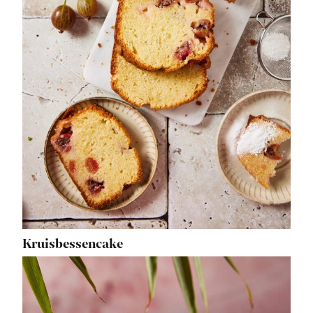
Kruisbessencake