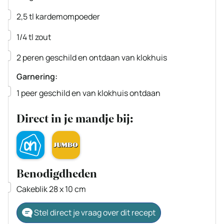
▢
2,5
tl
kardemompoeder
▢
1/4
tl
zout
▢
2
peren
geschild en ontdaan van klokhuis
Garnering:
▢
1
peer
geschild en van klokhuis ontdaan
Direct in je mandje bij:
Benodigdheden
▢
Cakeblik 28 x 10 cm
Stel direct je vraag over dit recept