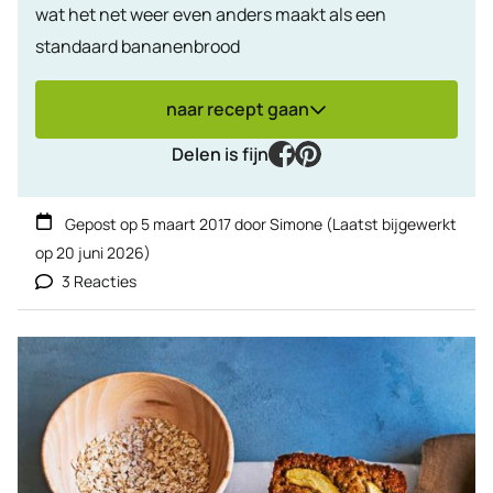
wat het net weer even anders maakt als een
standaard bananenbrood
naar recept gaan
facebook
pinterest
Delen is fijn
Gepost op
5 maart 2017
door
Simone
(Laatst bijgewerkt
op
20 juni 2026
)
3 Reacties