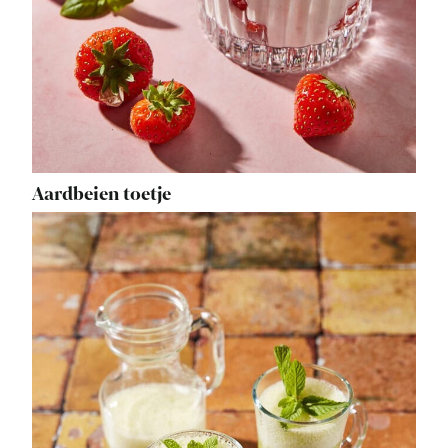
Aardbeien toetje