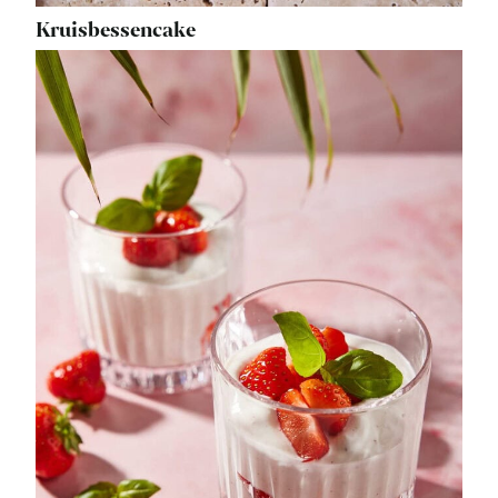
Kruisbessencake