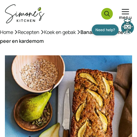
Ga
naar
menu
de
inhoud
Home
»
Recepten
»
Koek en gebak
»
Bananenbrood met
peer en kardemom