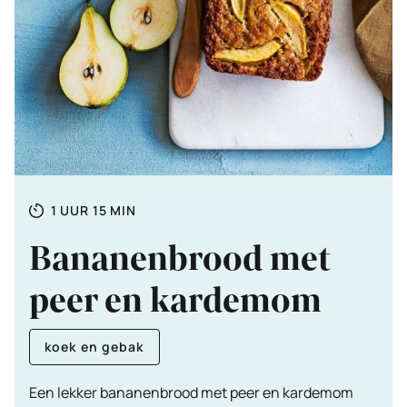
Totale
UUR
MINUTEN
1
UUR
15
MIN
tijd
Bananenbrood met
peer en kardemom
koek en gebak
Een lekker bananenbrood met peer en kardemom