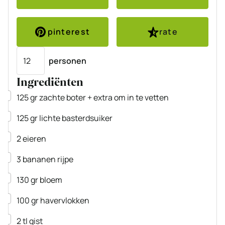
pinterest
rate
Porties
personen
Ingrediënten
▢
125
gr
zachte boter
+ extra om in te vetten
▢
125
gr
lichte basterdsuiker
▢
2
eieren
▢
3
bananen
rijpe
▢
130
gr
bloem
▢
100
gr
havervlokken
▢
2
tl
gist