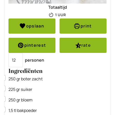
Totaaltijd
UUR
1
UUR
opslaan
print
pinterest
rate
Porties
personen
Ingrediënten
▢
250
gr
boter
zacht
▢
225
gr
suiker
▢
250
gr
bloem
▢
1,5
tl
bakpoeder