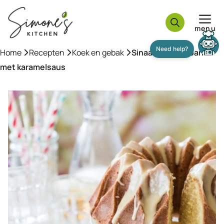
Ga
naar
menu
de
inhoud
Home
»
Recepten
»
Koek en gebak
»
Sinaasappeltulband
Need help?
met karamelsaus