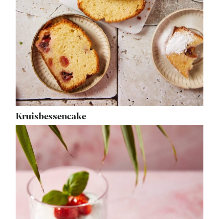
Kruisbessencake