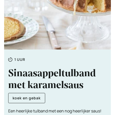
Totale
UUR
1
UUR
tijd
Sinaasappeltulband
met karamelsaus
koek en gebak
Een heerlijke tulband met een nog heerlijker saus!