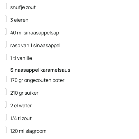
▢
snufje zout
▢
3
eieren
▢
40
ml
sinaasappelsap
▢
rasp van 1 sinaasappel
▢
1
tl
vanille
Sinaasappel karamelsaus
▢
170
gr
ongezouten boter
▢
210
gr
suiker
▢
2
el
water
▢
1/4
tl
zout
▢
120
ml
slagroom