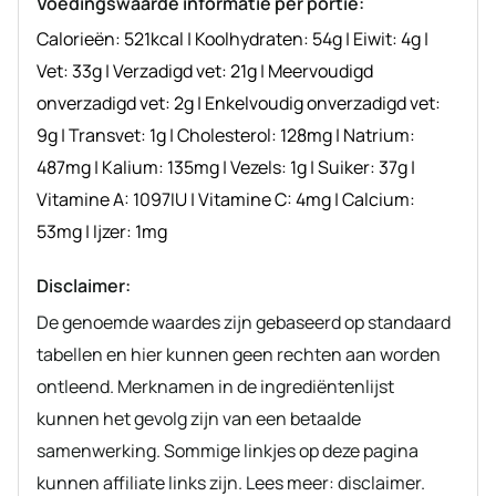
Voedingswaarde informatie per portie:
Calorieën:
521
kcal
|
Koolhydraten:
54
g
|
Eiwit:
4
g
|
Vet:
33
g
|
Verzadigd vet:
21
g
|
Meervoudigd
onverzadigd vet:
2
g
|
Enkelvoudig onverzadigd vet:
9
g
|
Transvet:
1
g
|
Cholesterol:
128
mg
|
Natrium:
487
mg
|
Kalium:
135
mg
|
Vezels:
1
g
|
Suiker:
37
g
|
Vitamine A:
1097
IU
|
Vitamine C:
4
mg
|
Calcium:
53
mg
|
Ijzer:
1
mg
Disclaimer:
De genoemde waardes zijn gebaseerd op standaard
tabellen en hier kunnen geen rechten aan worden
ontleend. Merknamen in de ingrediëntenlijst
kunnen het gevolg zijn van een betaalde
samenwerking. Sommige linkjes op deze pagina
kunnen affiliate links zijn. Lees meer: disclaimer.