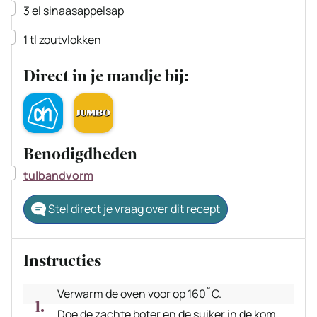
▢
3
el
sinaasappelsap
▢
1
tl
zoutvlokken
Direct in je mandje bij:
Benodigdheden
▢
tulbandvorm
Stel direct je vraag over dit recept
Instructies
Verwarm de oven voor op 160˚C.
Doe de zachte boter en de suiker in de kom