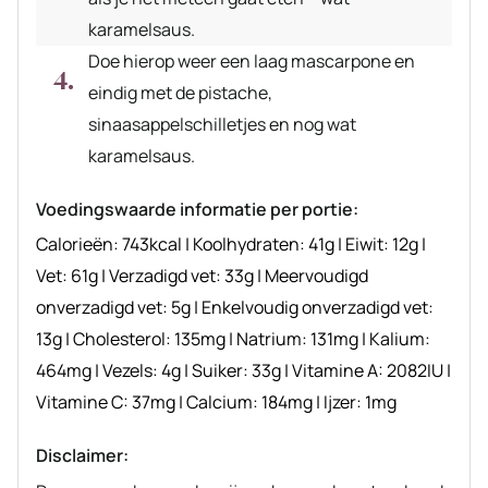
karamelsaus.
Doe hierop weer een laag mascarpone en
eindig met de pistache,
sinaasappelschilletjes en nog wat
karamelsaus.
Voedingswaarde informatie per portie:
Calorieën:
743
kcal
|
Koolhydraten:
41
g
|
Eiwit:
12
g
|
Vet:
61
g
|
Verzadigd vet:
33
g
|
Meervoudigd
onverzadigd vet:
5
g
|
Enkelvoudig onverzadigd vet:
13
g
|
Cholesterol:
135
mg
|
Natrium:
131
mg
|
Kalium:
464
mg
|
Vezels:
4
g
|
Suiker:
33
g
|
Vitamine A:
2082
IU
|
Vitamine C:
37
mg
|
Calcium:
184
mg
|
Ijzer:
1
mg
Disclaimer: