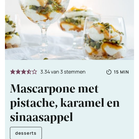
Totale
MINUTE
3.34
van
3
stemmen
15
MIN
tijd
Mascarpone met
pistache, karamel en
sinaasappel
desserts