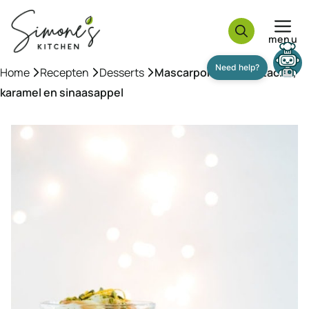
Ga
naar
menu
de
inhoud
Home
»
Recepten
»
Desserts
»
Mascarpone met pistache,
Need help?
karamel en sinaasappel