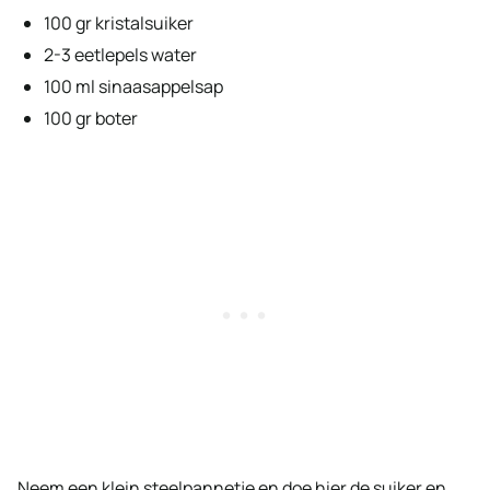
100 gr kristalsuiker
2-3 eetlepels water
100 ml sinaasappelsap
100 gr boter
Neem een klein steelpannetje en doe hier de suiker en