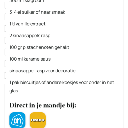
300
ml
slagroom
▢
3-4
el
suiker
of naar smaak
▢
1
tl
vanille extract
▢
2
sinaasappels
rasp
▢
100
gr
pistachenoten
gehakt
▢
100
ml
karamelsaus
▢
sinaasappel
rasp voor decoratie
▢
1
pak
biscuitjes
of andere koekjes voor onder in het
glas
Direct in je mandje bij: