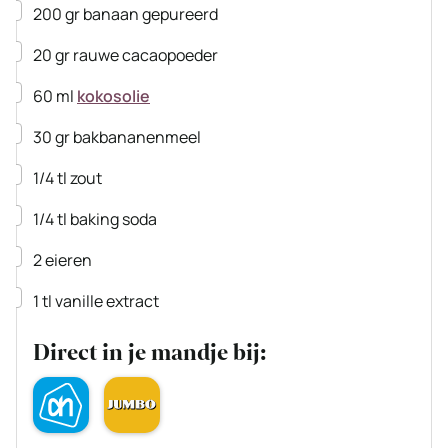
▢
200
gr
banaan
gepureerd
▢
20
gr
rauwe cacaopoeder
▢
60
ml
kokosolie
▢
30
gr
bakbananenmeel
▢
1/4
tl
zout
▢
1/4
tl
baking soda
▢
2
eieren
▢
1
tl
vanille extract
Direct in je mandje bij: