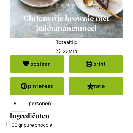
5
van 1 stem
Glutenvrije brownie met
bakbananenmeel
Totaaltijd
MINUTEN
35
MIN
opslaan
print
pinterest
rate
Porties
personen
Ingrediënten
▢
100
gr
pure chocola