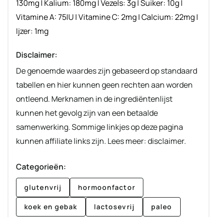
130
mg
|
Kalium:
180
mg
|
Vezels:
3
g
|
Suiker:
10
g
|
Vitamine A:
75
IU
|
Vitamine C:
2
mg
|
Calcium:
22
mg
|
Ijzer:
1
mg
Disclaimer:
De genoemde waardes zijn gebaseerd op standaard
tabellen en hier kunnen geen rechten aan worden
ontleend. Merknamen in de ingrediëntenlijst
kunnen het gevolg zijn van een betaalde
samenwerking. Sommige linkjes op deze pagina
kunnen affiliate links zijn. Lees meer: disclaimer.
Categorieën:
glutenvrij
hormoonfactor
koek en gebak
lactosevrij
paleo