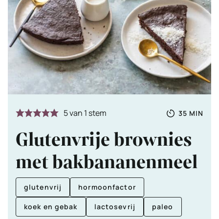
Totale
MINUTE
5
van 1 stem
35
MIN
tijd
Glutenvrije brownies
met bakbananenmeel
glutenvrij
hormoonfactor
koek en gebak
lactosevrij
paleo