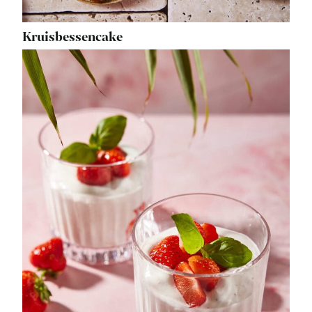
Kruisbessencake