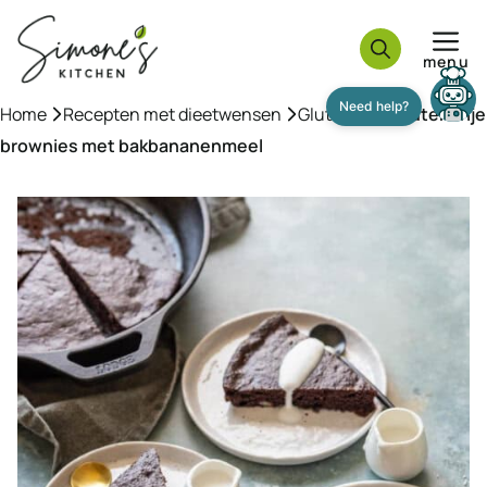
Ga
naar
menu
de
inhoud
Home
»
Recepten met dieetwensen
»
Glutenvrij
»
Glutenvrije
brownies met bakbananenmeel