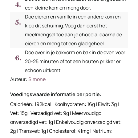
een kleine kom en meng door.
Doe eieren en vanille in een andere kom en
klop dit schuimig. Voeg dan eerst het
meelmengsel toe aan je chocola, daarna de
eieren en meng tot een glad geheel.
Doe over in je bakvorm en bak in de oven voor
20-25 minuten of tot een houten prikker er
schoon uitkomt.
Auteur
Auteur:
Simone
recept
Voedingswaarde informatie per portie:
Calorieën:
192
kcal
|
Koolhydraten:
16
g
|
Eiwit:
3
g
|
Vet:
15
g
|
Verzadigd vet:
9
g
|
Meervoudigd
onverzadigd vet:
1
g
|
Enkelvoudig onverzadigd vet:
2
g
|
Transvet:
1
g
|
Cholesterol:
41
mg
|
Natrium: