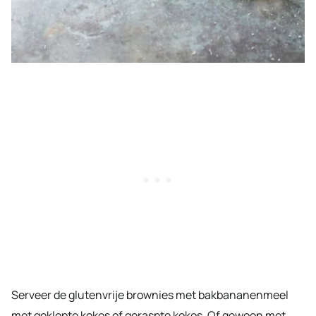
Serveer de glutenvrije brownies met bakbananenmeel
met geklopte kokos of geraspte kokos. Of gewoon met