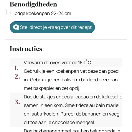
Benodigdheden
▢
1 Lodge koekenpan
22-24 cm
Stel direct je vraag over dit recept
Instructies
Verwarm de oven voor op 180˚C.
Gebruik je een koekenpan vet deze dan goed
in. Gebruik je een bakvorm bekleed deze dan
met bakpapier en zet opzij.
Doe de stukjes chocola, cacao en de kokosolie
samen in een kom. Smelt deze au bain marie
en laat afkoelen. Pureer de bananen en voeg
dit toe aan je chocolade mengsel.
Doe bakbananenmeel, zout en baking soda in