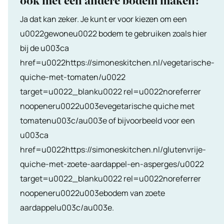
ook met een andere bodem maken?
Ja dat kan zeker. Je kunt er voor kiezen om een
u0022gewoneu0022 bodem te gebruiken zoals hier
bij de u003ca
href=u0022https://simoneskitchen.nl/vegetarische-
quiche-met-tomaten/u0022
target=u0022_blanku0022 rel=u0022noreferrer
noopeneru0022u003evegetarische quiche met
tomatenu003c/au003e of bijvoorbeeld voor een
u003ca
href=u0022https://simoneskitchen.nl/glutenvrije-
quiche-met-zoete-aardappel-en-asperges/u0022
target=u0022_blanku0022 rel=u0022noreferrer
noopeneru0022u003ebodem van zoete
aardappelu003c/au003e.