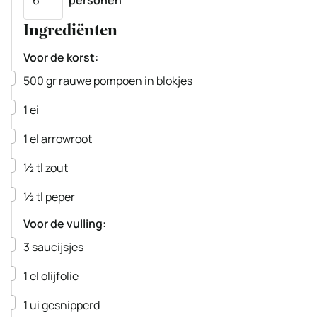
Ingrediënten
Voor de korst:
▢
500
gr
rauwe pompoen
in blokjes
▢
1
ei
▢
1
el
arrowroot
▢
½
tl
zout
▢
½
tl
peper
Voor de vulling:
▢
3
saucijsjes
▢
1
el
olijfolie
▢
1
ui
gesnipperd