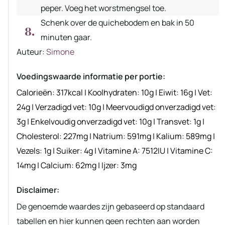
peper. Voeg het worstmengsel toe.
Schenk over de quichebodem en bak in 50
minuten gaar.
Auteur
Auteur:
Simone
recept
Voedingswaarde informatie per portie:
Calorieën:
317
kcal
|
Koolhydraten:
10
g
|
Eiwit:
16
g
|
Vet:
24
g
|
Verzadigd vet:
10
g
|
Meervoudigd onverzadigd vet:
3
g
|
Enkelvoudig onverzadigd vet:
10
g
|
Transvet:
1
g
|
Cholesterol:
227
mg
|
Natrium:
591
mg
|
Kalium:
589
mg
|
Vezels:
1
g
|
Suiker:
4
g
|
Vitamine A:
7512
IU
|
Vitamine C:
14
mg
|
Calcium:
62
mg
|
Ijzer:
3
mg
Disclaimer:
De genoemde waardes zijn gebaseerd op standaard
tabellen en hier kunnen geen rechten aan worden