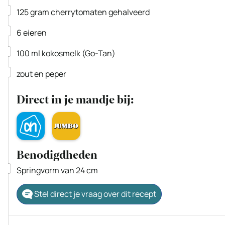
▢
125
gram
cherrytomaten
gehalveerd
▢
6
eieren
▢
100
ml
kokosmelk
(Go-Tan)
▢
zout en peper
Direct in je mandje bij:
Benodigdheden
▢
Springvorm van 24 cm
Stel direct je vraag over dit recept