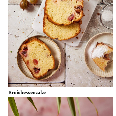
Kruisbessencake