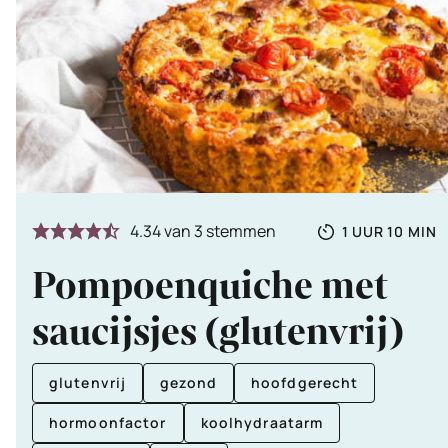
Totale
UUR
MINU
4.34
van
3
stemmen
1
UUR
10
MIN
tijd
Pompoenquiche met
saucijsjes (glutenvrij)
glutenvrij
gezond
hoofdgerecht
hormoonfactor
koolhydraatarm