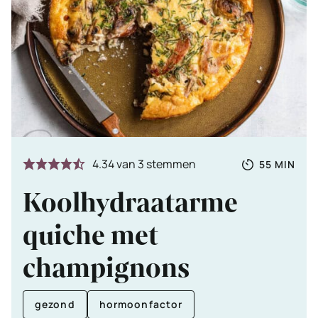
Totale
MINUTE
4.34
van
3
stemmen
55
MIN
tijd
Koolhydraatarme
quiche met
champignons
gezond
hormoonfactor