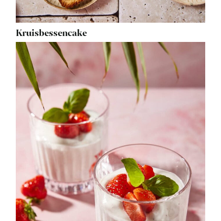
Kruisbessencake