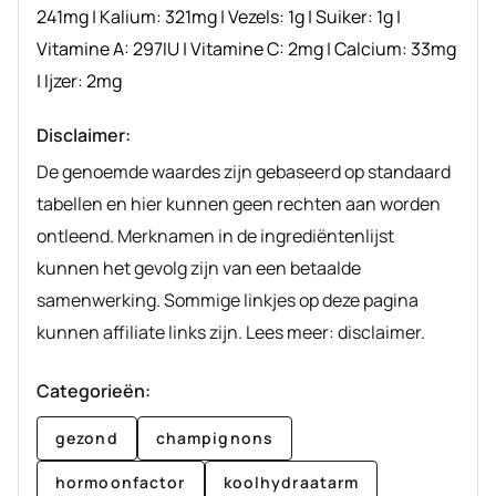
241
mg
|
Kalium:
321
mg
|
Vezels:
1
g
|
Suiker:
1
g
|
Vitamine A:
297
IU
|
Vitamine C:
2
mg
|
Calcium:
33
mg
|
Ijzer:
2
mg
Disclaimer:
De genoemde waardes zijn gebaseerd op standaard
tabellen en hier kunnen geen rechten aan worden
ontleend. Merknamen in de ingrediëntenlijst
kunnen het gevolg zijn van een betaalde
samenwerking. Sommige linkjes op deze pagina
kunnen affiliate links zijn. Lees meer: disclaimer.
Categorieën:
gezond
champignons
hormoonfactor
koolhydraatarm