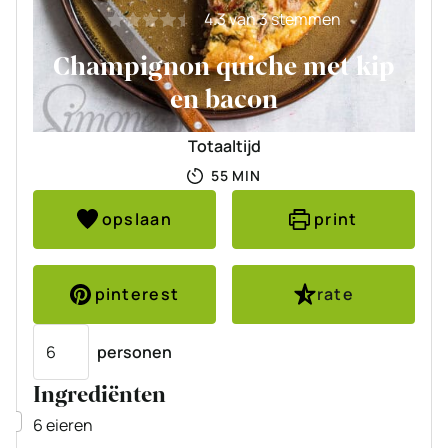
4.3
van
3
stemmen
Champignon quiche met kip
en bacon
Totaaltijd
MINUTEN
55
MIN
opslaan
print
pinterest
rate
Porties
personen
Ingrediënten
▢
6
eieren