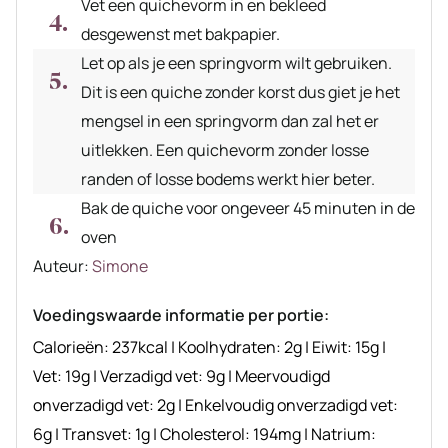
Vet een quichevorm in en bekleed
desgewenst met bakpapier.
Let op als je een springvorm wilt gebruiken.
Dit is een quiche zonder korst dus giet je het
mengsel in een springvorm dan zal het er
uitlekken. Een quichevorm zonder losse
randen of losse bodems werkt hier beter.
Bak de quiche voor ongeveer 45 minuten in de
oven
Auteur
Auteur:
Simone
recept
Voedingswaarde informatie per portie:
Calorieën:
237
kcal
|
Koolhydraten:
2
g
|
Eiwit:
15
g
|
Vet:
19
g
|
Verzadigd vet:
9
g
|
Meervoudigd
onverzadigd vet:
2
g
|
Enkelvoudig onverzadigd vet:
6
g
|
Transvet:
1
g
|
Cholesterol:
194
mg
|
Natrium: