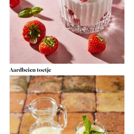
Aardbeien toetje