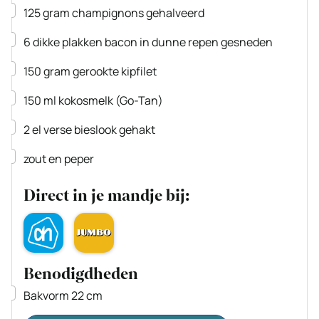
▢
125
gram
champignons
gehalveerd
▢
6
dikke plakken bacon
in dunne repen gesneden
▢
150
gram
gerookte kipfilet
▢
150
ml
kokosmelk
(Go-Tan)
▢
2
el
verse bieslook
gehakt
▢
zout en peper
Direct in je mandje bij:
Benodigdheden
▢
Bakvorm 22 cm