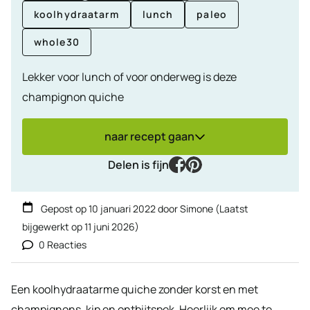
koolhydraatarm
lunch
paleo
whole30
Lekker voor lunch of voor onderweg is deze
champignon quiche
naar recept gaan
facebook
pinterest
Delen is fijn
Gepost op
10 januari 2022
door
Simone
(Laatst
bijgewerkt op
11 juni 2026
)
0 Reacties
Een koolhydraatarme quiche zonder korst en met
champignons, kip en ontbijtspek. Heerlijk om mee te