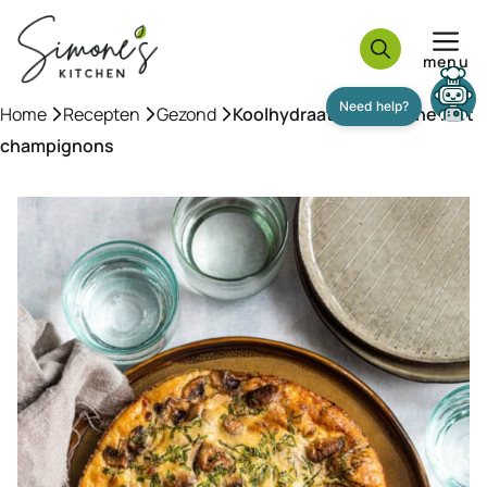
Ga
naar
menu
de
inhoud
Home
»
Recepten
»
Gezond
»
Koolhydraatarme quiche met
champignons