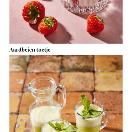
Aardbeien toetje