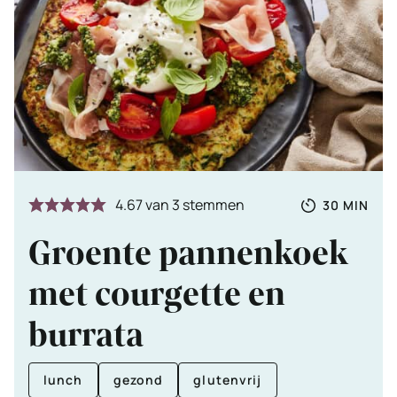
Totale
MINUTE
4.67
van
3
stemmen
30
MIN
tijd
Groente pannenkoek
met courgette en
burrata
lunch
gezond
glutenvrij