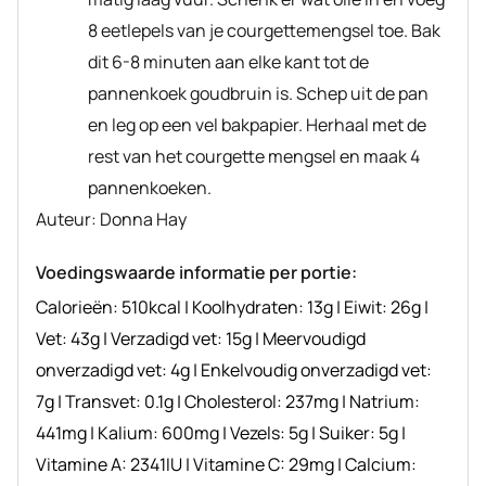
8 eetlepels van je courgettemengsel toe. Bak
dit 6-8 minuten aan elke kant tot de
pannenkoek goudbruin is. Schep uit de pan
en leg op een vel bakpapier. Herhaal met de
rest van het courgette mengsel en maak 4
pannenkoeken.
Auteur
Auteur:
Donna Hay
recept
Voedingswaarde informatie per portie:
Calorieën:
510
kcal
|
Koolhydraten:
13
g
|
Eiwit:
26
g
|
Vet:
43
g
|
Verzadigd vet:
15
g
|
Meervoudigd
onverzadigd vet:
4
g
|
Enkelvoudig onverzadigd vet:
7
g
|
Transvet:
0.1
g
|
Cholesterol:
237
mg
|
Natrium:
441
mg
|
Kalium:
600
mg
|
Vezels:
5
g
|
Suiker:
5
g
|
Vitamine A:
2341
IU
|
Vitamine C:
29
mg
|
Calcium: