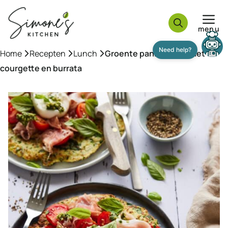
Ga
naar
menu
de
inhoud
Home
»
Recepten
»
Lunch
»
Groente pannenkoek met
courgette en burrata