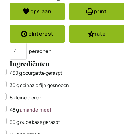
opslaan
print
pinterest
rate
Porties
personen
Ingrediënten
▢
450
g
courgette
geraspt
▢
30
g
spinazie
fijn gesneden
▢
5
kleine
eieren
▢
45
g
amandelmeel
▢
30
g
oude kaas
geraspt
▢