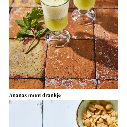
Ananas munt drankje