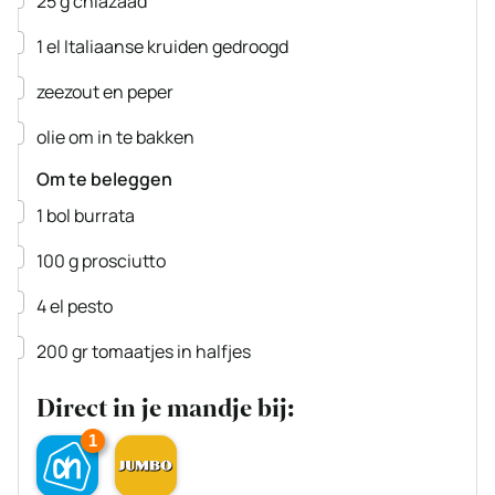
25
g
chiazaad
▢
1
el
Italiaanse kruiden
gedroogd
▢
zeezout en peper
▢
olie om in te bakken
Om te beleggen
▢
1
bol
burrata
▢
100
g
prosciutto
▢
4
el
pesto
▢
200
gr
tomaatjes
in halfjes
Direct in je mandje bij:
1