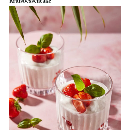
Kruisbessencake