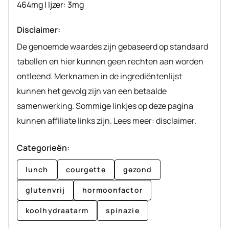
464
mg
|
Ijzer:
3
mg
Disclaimer:
De genoemde waardes zijn gebaseerd op standaard
tabellen en hier kunnen geen rechten aan worden
ontleend. Merknamen in de ingrediëntenlijst
kunnen het gevolg zijn van een betaalde
samenwerking. Sommige linkjes op deze pagina
kunnen affiliate links zijn. Lees meer: disclaimer.
Categorieën:
lunch
courgette
gezond
glutenvrij
hormoonfactor
koolhydraatarm
spinazie