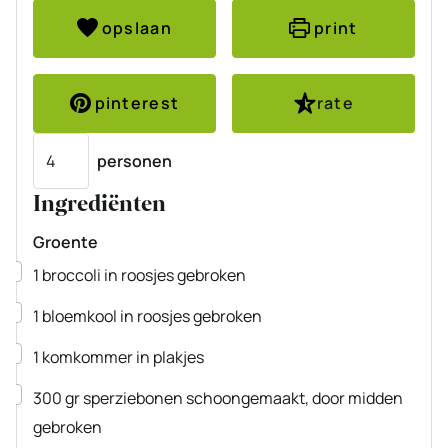
opslaan
print
pinterest
rate
Porties
personen
Ingrediënten
Groente
▢
1
broccoli
in roosjes gebroken
▢
1
bloemkool
in roosjes gebroken
▢
1
komkommer
in plakjes
▢
300
gr
sperziebonen
schoongemaakt, door midden
gebroken