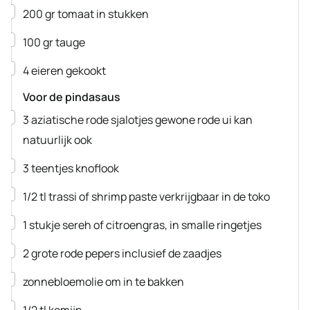
▢
200
gr
tomaat
in stukken
▢
100
gr
tauge
▢
4
eieren
gekookt
Voor de pindasaus
▢
3
aziatische rode sjalotjes
gewone rode ui kan
natuurlijk ook
▢
3
teentjes
knoflook
▢
1/2
tl
trassi of shrimp paste
verkrijgbaar in de toko
▢
1
stukje
sereh
of citroengras, in smalle ringetjes
▢
2
grote
rode pepers
inclusief de zaadjes
▢
zonnebloemolie
om in te bakken
▢