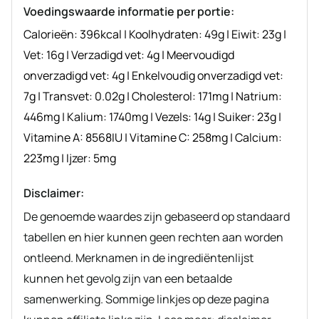
Voedingswaarde informatie per portie:
Calorieën:
396
kcal
|
Koolhydraten:
49
g
|
Eiwit:
23
g
|
Vet:
16
g
|
Verzadigd vet:
4
g
|
Meervoudigd
onverzadigd vet:
4
g
|
Enkelvoudig onverzadigd vet:
7
g
|
Transvet:
0.02
g
|
Cholesterol:
171
mg
|
Natrium:
446
mg
|
Kalium:
1740
mg
|
Vezels:
14
g
|
Suiker:
23
g
|
Vitamine A:
8568
IU
|
Vitamine C:
258
mg
|
Calcium:
223
mg
|
Ijzer:
5
mg
Disclaimer:
De genoemde waardes zijn gebaseerd op standaard
tabellen en hier kunnen geen rechten aan worden
ontleend. Merknamen in de ingrediëntenlijst
kunnen het gevolg zijn van een betaalde
samenwerking. Sommige linkjes op deze pagina