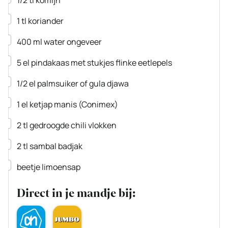
1/2
tl
komijn
▢
1
tl
koriander
▢
400
ml
water
ongeveer
▢
5
el
pindakaas met stukjes
flinke eetlepels
▢
1/2
el
palmsuiker
of gula djawa
▢
1
el
ketjap manis
(Conimex)
▢
2
tl
gedroogde chili vlokken
▢
2
tl
sambal badjak
▢
beetje limoensap
Direct in je mandje bij: