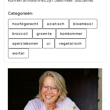
kunnen affiliate links zijn. Lees meer: disclaimer.
Categorieën:
hoofdgerecht
aziatisch
bloemkool
broccoli
groente
komkommer
sperziebonen
ui
vegetarisch
wortel