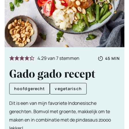
Totale
MINUTE
4.29
van
7
stemmen
45
MIN
tijd
Gado gado recept
hoofdgerecht
vegetarisch
Dit is een van mijn favoriete Indonesische
gerechten. Bomvol met groente, makkelijk om te
maken en in combinatie met de pindasaus zoooo
lekker!