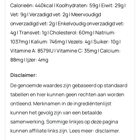
Calorieën:
440
kcal
|
Koolhydraten:
59
g
|
Eiwit:
29
g
|
Vet:
9
g
|
Verzadigd vet:
2
g
|
Meervoudigd
onverzadigd vet:
2
g
|
Enkelvoudig onverzadigd vet:
4
g
|
Transvet:
1
g
|
Cholesterol:
60
mg
|
Natrium:
1037
mg
|
Kalium:
746
mg
|
Vezels:
4
g
|
Suiker:
10
g
|
Vitamine A:
8579
IU
|
Vitamine C:
35
mg
|
Calcium:
88
mg
|
Ijzer:
4
mg
Disclaimer:
De genoemde waardes zijn gebaseerd op standaard
tabellen en hier kunnen geen rechten aan worden
ontleend. Merknamen in de ingrediëntenlijst
kunnen het gevolg zijn van een betaalde
samenwerking. Sommige linkjes op deze pagina
kunnen affiliate links zijn. Lees meer: disclaimer.