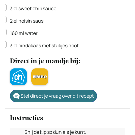
▢
3
el
sweet chili sauce
▢
2
el
hoisin saus
▢
160
ml
water
▢
3
el
pindakaas met stukjes noot
Direct in je mandje bij:
Stel direct je vraag over dit recept
Instructies
Snij de kip zo dun als je kunt.