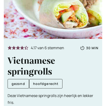
Totale
MINUTE
4.17
van
6
stemmen
30
MIN
tijd
Vietnamese
springrolls
gezond
hoofdgerecht
Deze Vietnamese springrolls zijn heerlijk en lekker
fris.