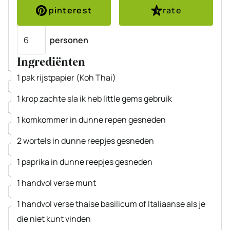
pinterest
rate
Porties
personen
Ingrediënten
▢
1
pak
rijstpapier
(Koh Thai)
▢
1
krop
zachte sla
ik heb little gems gebruik
▢
1
komkommer
in dunne repen gesneden
▢
2
wortels
in dunne reepjes gesneden
▢
1
paprika
in dunne reepjes gesneden
▢
1
handvol
verse munt
▢
1
handvol
verse thaise basilicum of Italiaanse als je
die niet kunt vinden