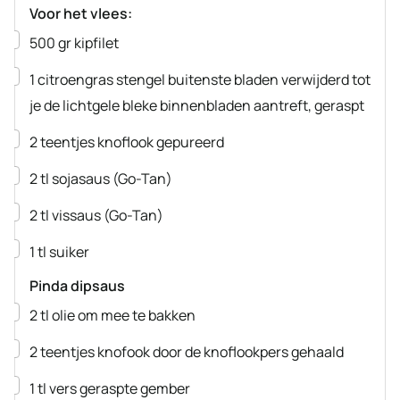
Voor het vlees:
▢
500
gr
kipfilet
▢
1
citroengras stengel
buitenste bladen verwijderd tot
je de lichtgele bleke binnenbladen aantreft, geraspt
▢
2
teentjes
knoflook
gepureerd
▢
2
tl
sojasaus
(Go-Tan)
▢
2
tl
vissaus
(Go-Tan)
▢
1
tl
suiker
Pinda dipsaus
▢
2
tl
olie
om mee te bakken
▢
2
teentjes
knofook
door de knoflookpers gehaald
▢
1
tl
vers geraspte gember