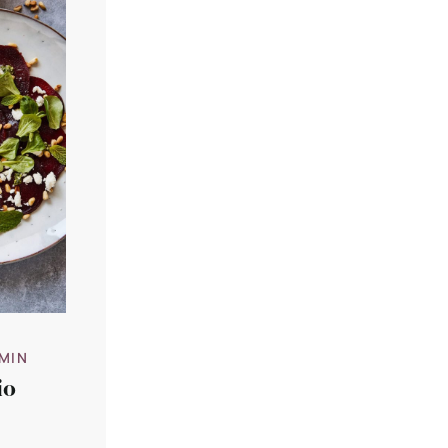
 MIN
io