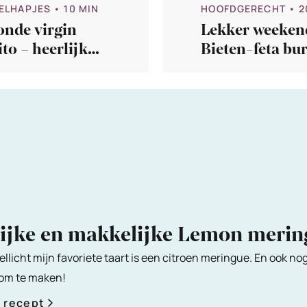
ELHAPJES
• 10 MIN
HOOFDGERECHT
• 2
onde virgin
Lekker weeken
to – heerlijk
Bieten-feta bu
r zwoele
op flatbread
nden
lijke en makkelijke Lemon meri
ellicht mijn favoriete taart is een citroen meringue. En ook no
 om te maken!
t recept