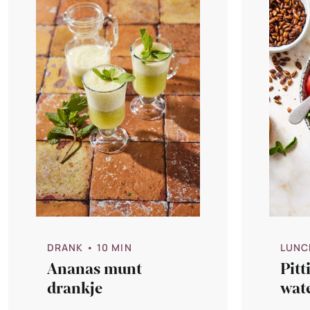
DRANK
• 10 MIN
LUNC
Ananas munt
Pitt
drankje
wat
met