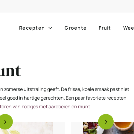
Recepten
Groente
Fruit
Wee
Gang
Popula
unt
alle g
ontbijt
bijgerechten
alle f
lunch
hoofdgerechten
 zomerse uitstraling geeft. De frisse, koele smaak past niet
zomer
heel goed in hartige gerechten. Een paar favoriete recepten
borrelhapjes
desserts
toren van koekjes met aardbeien en munt
.
barbe
voorgerechten
drankjes
eenpa
slow c