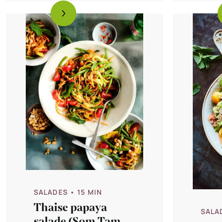
SALADES
• 15 MIN
Thaise papaya
SALA
salade (Som Tam