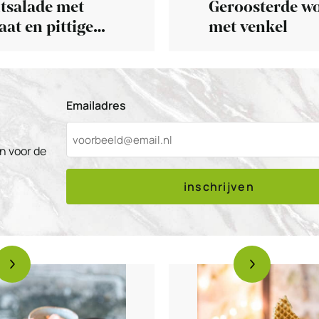
tsalade met
Geroosterde wo
at en pittige
met venkel
ssing
Emailadres
n voor de
inschrijven