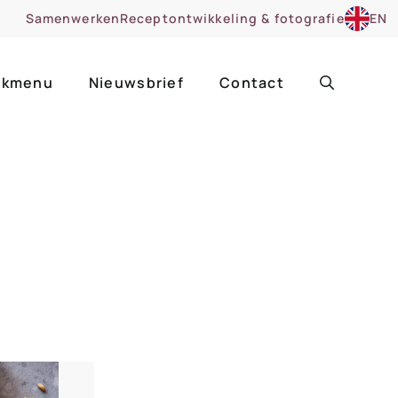
Samenwerken
Receptontwikkeling & fotografie
EN
kmenu
Nieuwsbrief
Contact
ir
Uitgelicht
roentes
ruitsoorten
zoet
cue
nsgerecht
ooker