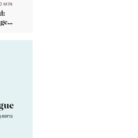
0 MIN
d:
rgers
ngue
g eens