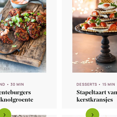
DESSERTS
• 15 MIN
ND
• 30 MIN
Stapeltaart va
enteburgers
kerstkransjes
 knolgroente