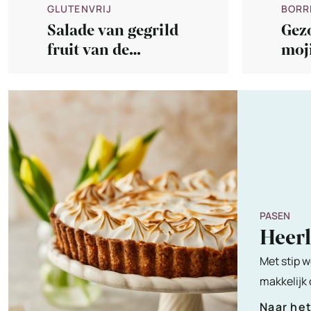
GLUTENVRIJ
BORR
Salade van gegrild
Gez
fruit van de
moji
barbecue
voo
avo
PASEN
Heer
Met stip w
makkelijk
Naar he