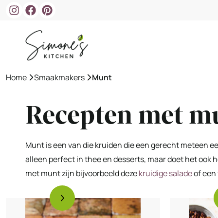
Ga
naar
de
inhoud
Home
»
Smaakmakers
»
Munt
Recepten met m
Munt is een van die kruiden die een gerecht meteen een
alleen perfect in thee en desserts, maar doet het ook 
met munt zijn bijvoorbeeld deze
kruidige salade
of een