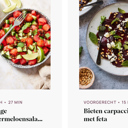
H
• 27 MIN
VOORGERECHT
• 15
ige
Bieten carpacc
ermeloensalade
met feta
 pompoenpitten