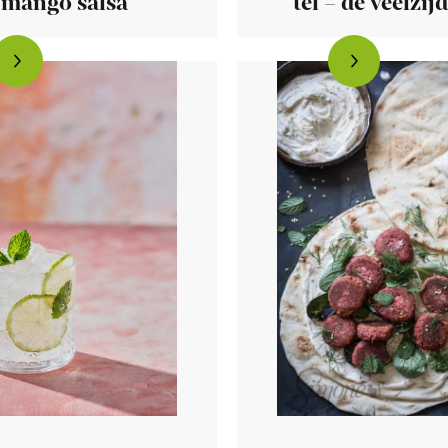
 mango salsa
tel – de veelzij
pompoen