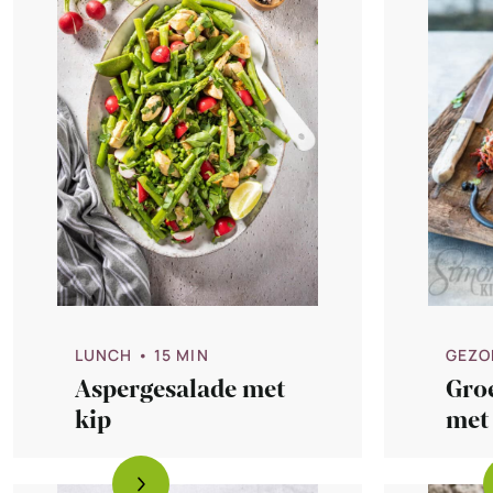
LUNCH
• 15 MIN
GEZO
Aspergesalade met
Gro
kip
met