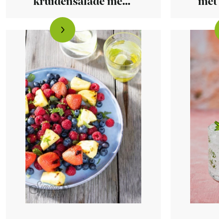
kruidensalade met
met
mango