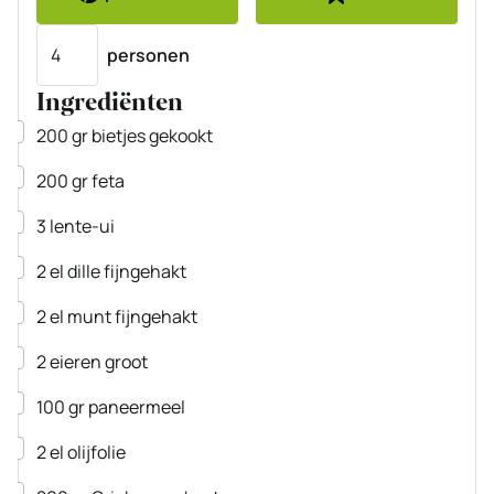
Porties
personen
Ingrediënten
▢
200
gr
bietjes
gekookt
▢
200
gr
feta
▢
3
lente-ui
▢
2
el
dille
fijngehakt
▢
2
el
munt
fijngehakt
▢
2
eieren
groot
▢
100
gr
paneermeel
▢
2
el
olijfolie
▢