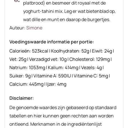
platbrood) en besmeer dit royaal met de
yoghurt-tahini mix. Leg er wat bietenblad op,
wat dille en munt en daarop de burgertjes.
Auteur
Auteur:
Simone
recept
Voedingswaarde informatie per portie:
Calorieën:
523
kcal
|
Koolhydraten:
52
g
|
Eiwit:
24
g
|
Vet:
25
g
|
Verzadigd vet:
10
g
|
Cholesterol:
129
mg
|
Natrium:
1053
mg
|
Kalium:
414
mg
|
Vezels:
4
g
|
Suiker:
9
g
|
Vitamine A:
590
IU
|
Vitamine C:
5
mg
|
Calcium:
445
mg
|
Ijzer:
4
mg
Disclaimer:
De genoemde waardes zijn gebaseerd op standaard
tabellen en hier kunnen geen rechten aan worden
ontleend. Merknamen in de ingrediëntenlijst