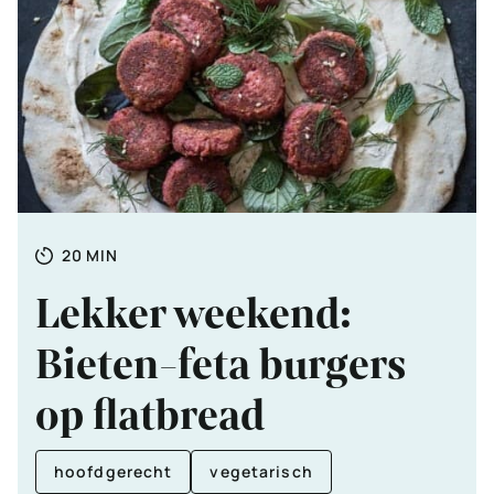
Totale
MINUTEN
20
MIN
tijd
Lekker weekend:
Bieten-feta burgers
op flatbread
hoofdgerecht
vegetarisch