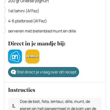
200
gr
Griekse yoghurt
▢
1
el
tahini
(Al'Fez)
▢
4-6
platbrood
(Al'Fez)
▢
serveren met bietenblad
munt en dille
Direct in je mandje bij:
Stel direct je vraag over dit recept
Instructies
Doe de biet, feta, lenteui, dille, munt, de
eieren en het paneermeel in de kom van de