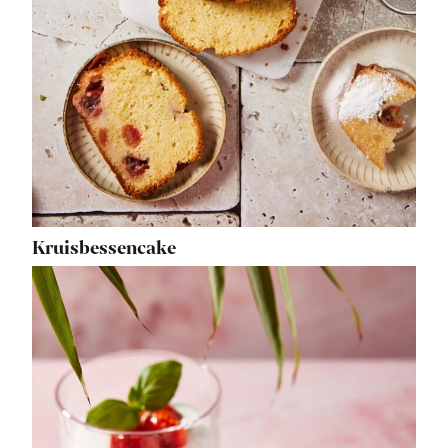
Kruisbessencake