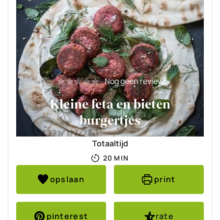
Nog geen review
Kleine feta en bieten
burgertjes
Totaaltijd
MINUTEN
20
MIN
opslaan
print
pinterest
rate