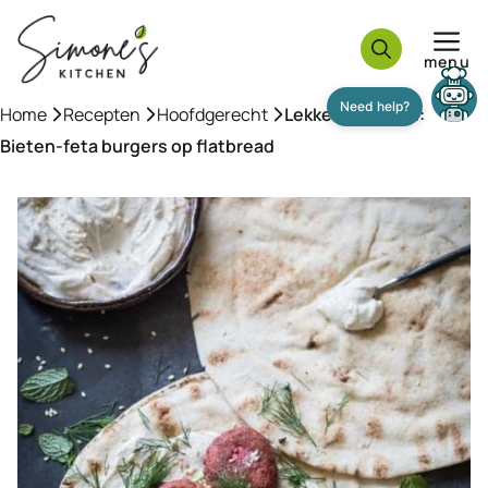
Ga
naar
menu
de
inhoud
Home
»
Recepten
»
Hoofdgerecht
»
Lekker weekend:
Bieten-feta burgers op flatbread