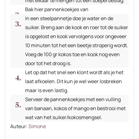
met elkaar te mengen tot een soepel beslag.
Bak hier pannenkoekjes van
In een steelpannetje doe je water en de
suiker. Breng aan de kook en roer tot de suiker
is opgelost en kook vervolgens voor ongeveer
10 minuten tot het een beetje stroperig wordt.
Voeg de 100 gr kokos toe en kook nog even
door tot het droog is.
Let op dat het snel een klont wordt als je het
laat afkoelen. Dit kun je wel weer losbreken
maar is even lastig.
Serveer de pannenkoekjes met een vulling
van banaan, kokos of mango en bestrooi met
wat van het suiker/kokosmengsel.
Auteur
Auteur:
Simone
recept