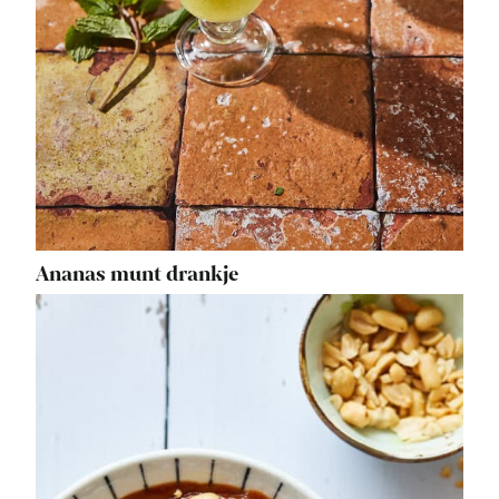
Ananas munt drankje