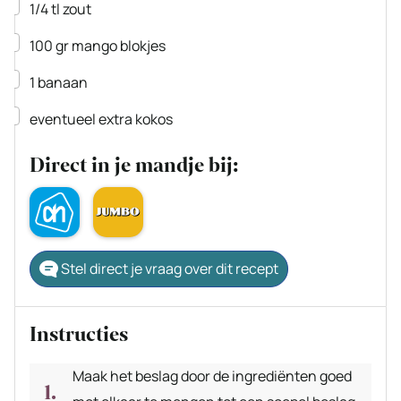
▢
1/4
tl
zout
▢
100
gr
mango blokjes
▢
1
banaan
▢
eventueel extra kokos
Direct in je mandje bij:
Stel direct je vraag over dit recept
Instructies
Maak het beslag door de ingrediënten goed