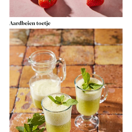
Aardbeien toetje