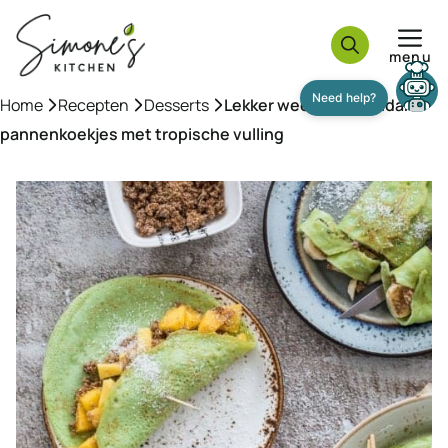
Ga
naar
menu
de
inhoud
Home
»
Recepten
»
Desserts
»
Lekker weekend: Pandan
pannenkoekjes met tropische vulling