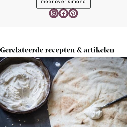
meer over simone
Gerelateerde recepten & artikelen
Bekijk
Lekker
weekend:
Bieten-
feta
burgers
op
flatbread