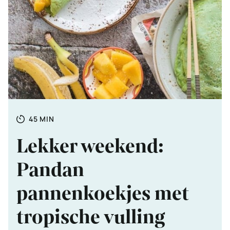
Totale
MINUTEN
45
MIN
tijd
Lekker weekend:
Pandan
pannenkoekjes met
tropische vulling