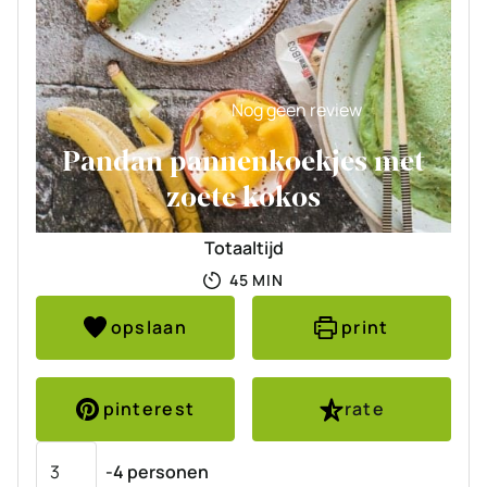
Nog geen review
Pandan pannenkoekjes met
zoete kokos
Totaaltijd
MINUTEN
45
MIN
opslaan
print
pinterest
rate
Porties
-4 personen