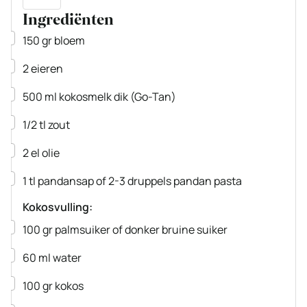
Ingrediënten
▢
150
gr
bloem
▢
2
eieren
▢
500
ml
kokosmelk
dik
(Go-Tan)
▢
1/2
tl
zout
▢
2
el
olie
▢
1
tl
pandansap
of 2-3 druppels pandan pasta
Kokosvulling:
▢
100
gr
palmsuiker
of donker bruine suiker
▢
60
ml
water
▢
100
gr
kokos