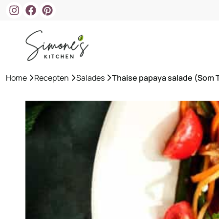
Ga
naar
de
inhoud
Home
»
Recepten
»
Salades
»
Thaise papaya salade (Som 