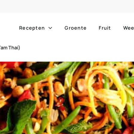
Recepten
Groente
Fruit
Wee
Tam Thai)
Gang
Popula
alle g
ontbijt
bijgerechten
alle f
lunch
hoofdgerechten
zomer
borrelhapjes
desserts
barbe
voorgerechten
drankjes
eenpa
slow c