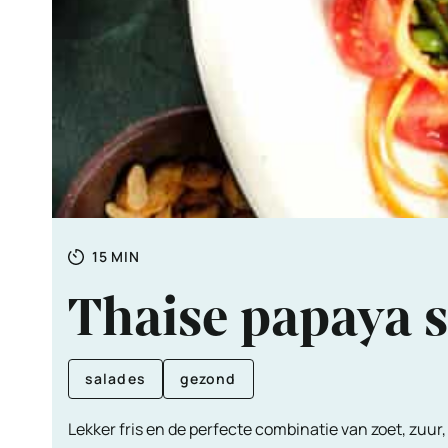
Totale
MINUTEN
15
MIN
tijd
Thaise papaya 
salades
gezond
Lekker fris en de perfecte combinatie van zoet, zuur,