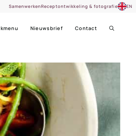
Samenwerken
Receptontwikkeling & fotografie
EN
kmenu
Nieuwsbrief
Contact
ir
Uitgelicht
roentes
ruitsoorten
zoet
cue
nsgerecht
ooker