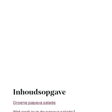
Inhoudsopgave
Groene papaya salade
Wat gaat er in de papaya salade?