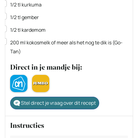
▢
1/2
tl
kurkuma
▢
1/2
tl
gember
▢
1/2
tl
kardemom
▢
200
ml
kokosmelk
of meer als het nog te dik is
(Go-
Tan)
Direct in je mandje bij:
Stel direct je vraag over dit recept
Instructies