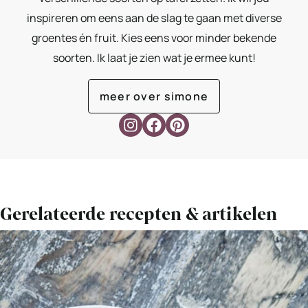
inspireren om eens aan de slag te gaan met diverse
groentes én fruit. Kies eens voor minder bekende
soorten. Ik laat je zien wat je ermee kunt!
meer over simone
Gerelateerde recepten & artikelen
Bekijk
Spirulina
smoothie
met