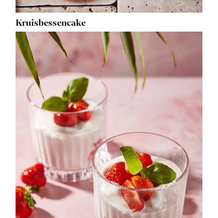
Kruisbessencake