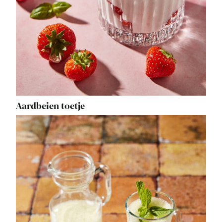
Aardbeien toetje