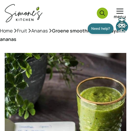
Ga
naar
menu
de
inhoud
Home
»
Fruit
»
Ananas
»
Groene smoothie met papaya en
ananas