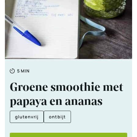
Totale
MINUTEN
5
MIN
tijd
Groene smoothie met
papaya en ananas
glutenvrij
ontbijt