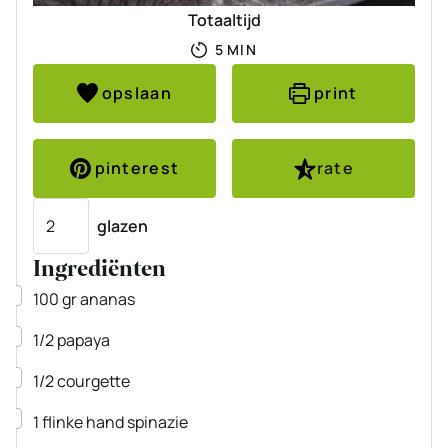
Totaaltijd
MINUTEN
5
MIN
opslaan
print
pinterest
rate
Porties
glazen
Ingrediënten
▢
100
gr
ananas
▢
1/2
papaya
▢
1/2
courgette
▢
1
flinke hand
spinazie