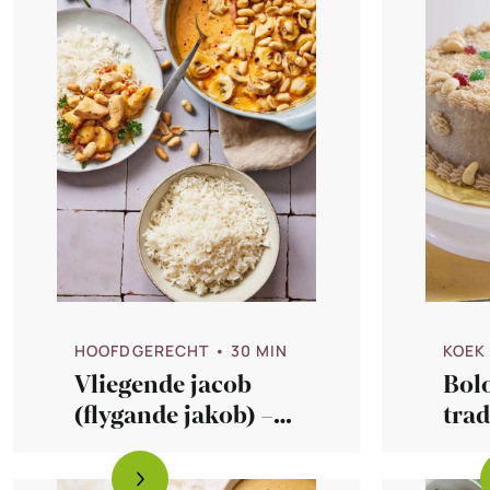
HOOFDGERECHT
• 30 MIN
KOEK
Vliegende jacob
Bolo
(flygande jakob) –
trad
Zweden
uit 