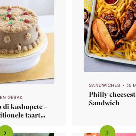
SANDWICHES
• 35 
Philly cheeses
 EN GEBAK
Sandwich
 di kashupete –
itionele taart
Curacao