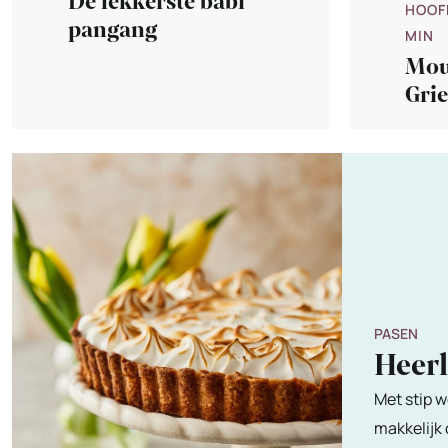
De lekkerste babi
HOOF
pangang
MIN
Mou
Grie
PASEN
Heer
Met stip w
makkelijk