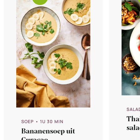
SALA
Tha
SOEP
• 1U 30 MIN
sal
Bananensoep uit
Tha