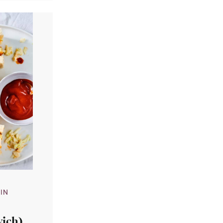
MIN
wich)