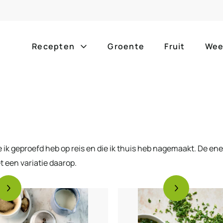
Recepten
Groente
Fruit
Wee
Gang
Popula
alle g
ontbijt
bijgerechten
alle f
lunch
hoofdgerechten
ie ik geproefd heb op reis en die ik thuis heb nagemaakt. De ene
zomer
et een variatie daarop.
borrelhapjes
desserts
barbe
voorgerechten
drankjes
eenpa
slow c