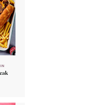
MIN
teak