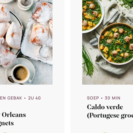
SOEP
• 30 MIN
 EN GEBAK
• 2U 40
Caldo verde
 Orleans
(Portugese gro
gnets
soep)