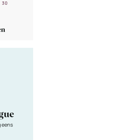
U 30
en
ngue
g eens