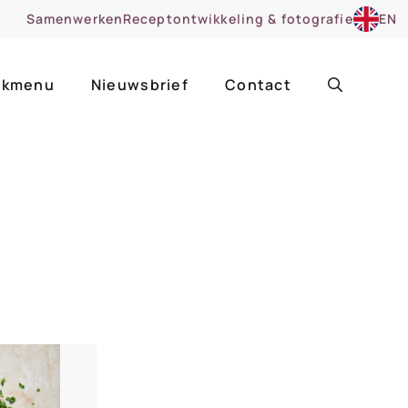
Samenwerken
Receptontwikkeling & fotografie
EN
kmenu
Nieuwsbrief
Contact
ir
Uitgelicht
roentes
ruitsoorten
zoet
cue
nsgerecht
ooker