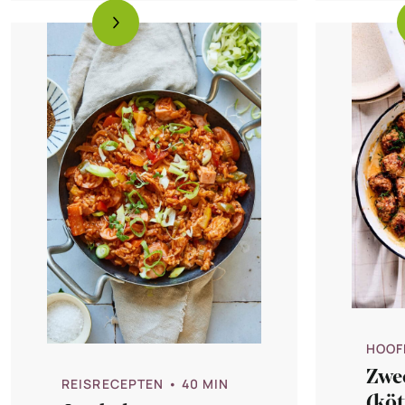
HOOF
Zwee
REISRECEPTEN
• 40 MIN
(köt