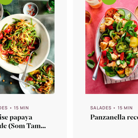
DES
• 15 MIN
SALADES
• 15 MIN
ise papaya
Panzanella rec
ade (Som Tam
i)