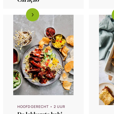
Curaçao
HOOFDGERECHT
• 2 UUR