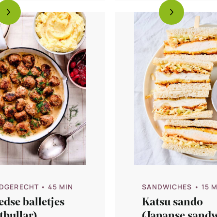
DGERECHT
• 45 MIN
SANDWICHES
• 15 
dse balletjes
Katsu sando
tbullar)
(Japanse sand